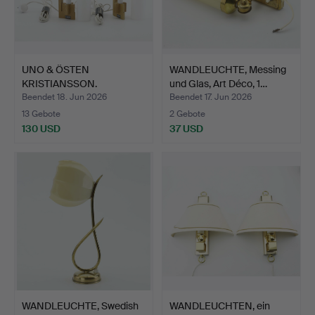
UNO & ÖSTEN
WANDLEUCHTE, Messing
KRISTIANSSON.
und Glas, Art Déco, 1…
Wandlampen, ein …
Beendet 18. Jun 2026
Beendet 17. Jun 2026
13 Gebote
2 Gebote
130 USD
37 USD
WANDLEUCHTE, Swedish
WANDLEUCHTEN, ein