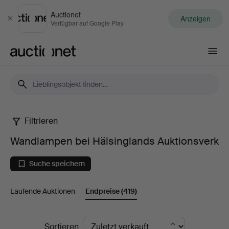
Auctionet
Anzeigen
Schließen
Verfügbar auf Google Play
Auctionet.com
Filtrieren
Wandlampen
Wandlampen bei Hälsinglands Auktionsverk
bei
Suche speichern
Hälsinglands
Laufende Auktionen
Endpreise
(419)
Auktionsverk
Endpreise
Sortieren