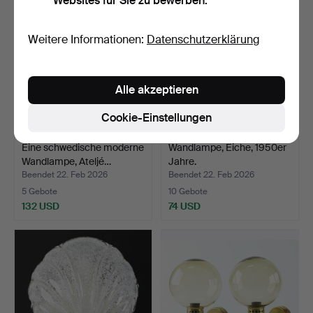
Websites für Sie zu bewerben.
Weitere Informationen:
Datenschutzerklärung
Alle akzeptieren
Cookie-Einstellungen
Eine schwedische moderne
Wandlampe, Eiche, 1950er
Wandlampe, Ateljé…
Jahre.
Beendet 22. Feb 2026
Beendet 22. Feb 2026
5 Gebote
10 Gebote
132 USD
74 USD