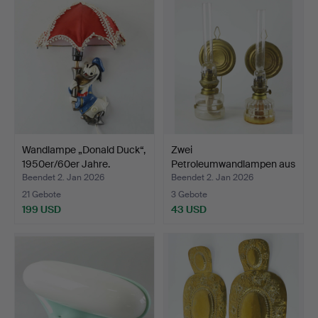
Wandlampe „Donald Duck“,
Zwei
1950er/60er Jahre.
Petroleumwandlampen aus
dem 18./20. J…
Beendet 2. Jan 2026
Beendet 2. Jan 2026
21 Gebote
3 Gebote
199 USD
43 USD