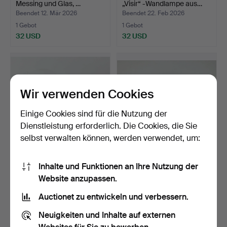
Messing und Glas, …
„Visir“ -Wandlampe aus…
Beendet 12. Mär 2026
Beendet 22. Feb 2026
1 Gebot
1 Gebot
32 USD
32 USD
Wir verwenden Cookies
Einige Cookies sind für die Nutzung der
Dienstleistung erforderlich. Die Cookies, die Sie
selbst verwalten können, werden verwendet, um:
Wandlampe aus
Paar Wandlampen, weiß
Inhalte und Funktionen an Ihre Nutzung der
Messing/Glas, zweite Hälfte
lackiertes Metall, 1…
Website anzupassen.
…
Beendet 22. Feb 2026
Beendet 22. Feb 2026
1 Gebot
1 Gebot
Auctionet zu entwickeln und verbessern.
32 USD
32 USD
Neuigkeiten und Inhalte auf externen