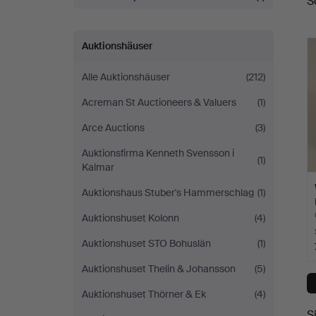
S
A
Auktionshäuser
Alle Auktionshäuser
(212)
Acreman St Auctioneers & Valuers
(1)
Arce Auctions
(3)
Auktionsfirma Kenneth Svensson i
(1)
Kalmar
Auktionshaus Stuber's Hammerschlag
(1)
Auktionshuset Kolonn
(4)
Auktionshuset STO Bohuslän
(1)
Auktionshuset Thelin & Johansson
(5)
Auktionshuset Thörner & Ek
(4)
S