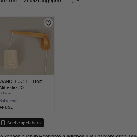
ortieren
uktionen
WANDLEUCHTE Holz
Mitte des 20.
Jahrhundert…
6 Tage
Schätzwert
74 USD
Suche speichern
ie können auch in
Beendete Auktionen aus unserem Archiv
su