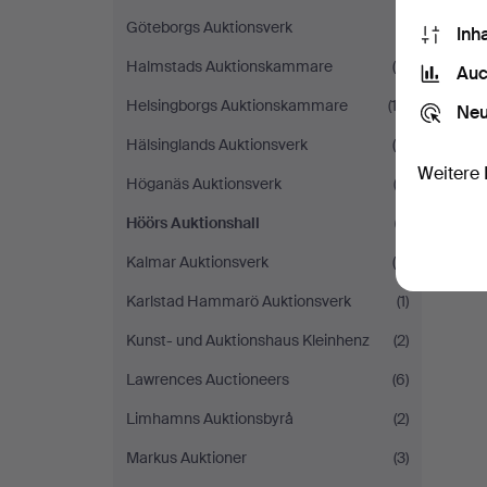
Göteborgs Auktionsverk
(1)
Inh
Halmstads Auktionskammare
(9)
Auc
Helsingborgs Auktionskammare
(13)
Neu
Hälsinglands Auktionsverk
(4)
Weitere 
Höganäs Auktionsverk
(2)
Höörs Auktionshall
(1)
Kalmar Auktionsverk
(4)
Karlstad Hammarö Auktionsverk
(1)
Kunst- und Auktionshaus Kleinhenz
(2)
Lawrences Auctioneers
(6)
Limhamns Auktionsbyrå
(2)
Markus Auktioner
(3)