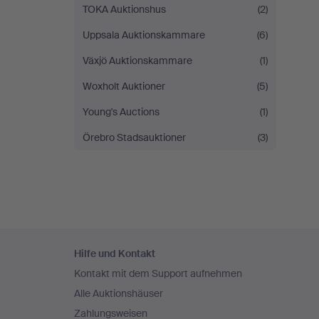
TOKA Auktionshus
(2)
Uppsala Auktionskammare
(6)
Växjö Auktionskammare
(1)
Woxholt Auktioner
(5)
Young's Auctions
(1)
Örebro Stadsauktioner
(3)
Fußzeilen-
Hilfe und Kontakt
Navigation
Kontakt mit dem Support aufnehmen
Alle Auktionshäuser
Zahlungsweisen