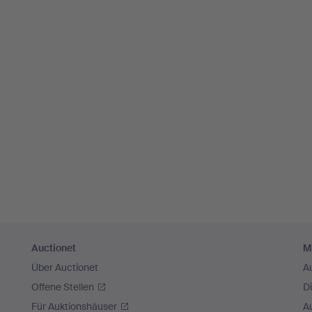
Auctionet
M
Über Auctionet
A
Offene Stellen
D
Für Auktionshäuser
A