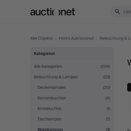
Auctionet.com
Alle Objekte
/
Höörs Auktionshall
/
Beleuchtung & 
Wandlampen
Kategorien
bei
Alle Kategorien
(204)
Beleuchtung & Lampen
(33)
Höörs
Deckenlampen
(20)
Auktionshall
Kerzenleuchter
(4)
Kronleuchter
(1)
Tischlampen
(7)
L
Wandlampen
(1)