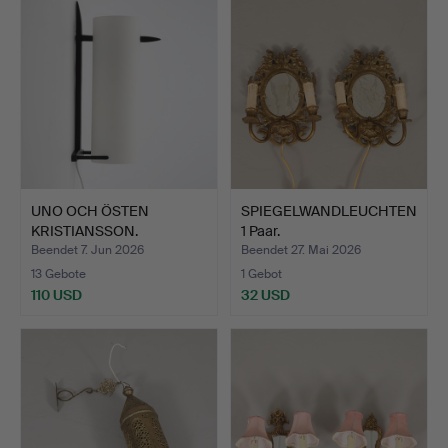
UNO OCH ÖSTEN
SPIEGELWANDLEUCHTEN
KRISTIANSSON.
1 Paar.
WANDLEUCHTE. H…
Beendet 7. Jun 2026
Beendet 27. Mai 2026
13 Gebote
1 Gebot
110 USD
32 USD