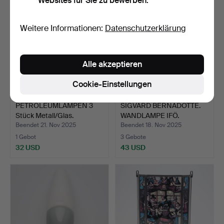
Websites für Sie zu bewerben.
Weitere Informationen:
Datenschutzerklärung
Alle akzeptieren
Cookie-Einstellungen
PETROLEUMLAMPEN 3
SIGVARD BERNADOTTE.
Stück Metall/Glas.
WANDLAMPE IFÖ.
Beendet 21. Nov 2025
Beendet 18. Nov 2025
1 Gebot
3 Gebote
32 USD
43 USD