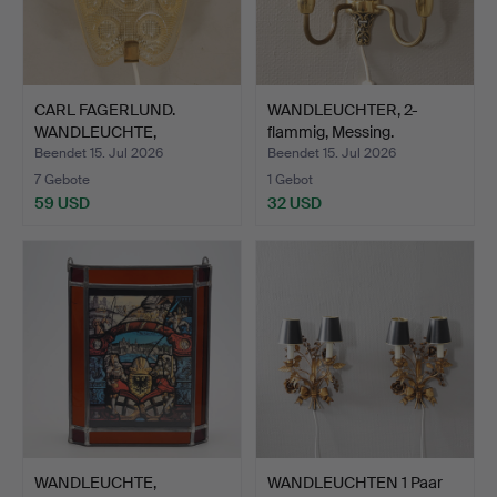
CARL FAGERLUND.
WANDLEUCHTER, 2-
WANDLEUCHTE,
flammig, Messing.
Glas/Messing,…
Beendet 15. Jul 2026
Beendet 15. Jul 2026
7 Gebote
1 Gebot
59 USD
32 USD
WANDLEUCHTE,
WANDLEUCHTEN 1 Paar