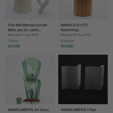
Eine Wandlampe aus der
WANDLEUCHTE,
Mitte des 20. Jahrh…
Kiefernholz.
Verschlagwortet …
Beendet 15. Aug 2025
Beendet 15. Aug 2025
1 Gebot
6 Gebote
32 USD
50 USD
WANDLAMPEN, Art Deco.
WANDLAMPEN 1 Paar