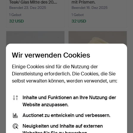
Teak/ Glas Mitte des 20.…
mit Prismen.
Beendet 23. Dez 2025
Beendet 16. Dez 2025
1 Gebot
1 Gebot
32 USD
32 USD
Wir verwenden Cookies
Einige Cookies sind für die Nutzung der
Dienstleistung erforderlich. Die Cookies, die Sie
selbst verwalten können, werden verwendet, um:
HANS-AGNE JAKOBSSON.
HANS-AGNE JAKOBSSON.
Inhalte und Funktionen an Ihre Nutzung der
WANDLEUCHTE Glas/
WANDLEUCHTE, Messing.
Website anzupassen.
Mes…
Beendet 4. Dez 2025
Beendet 23. Nov 2025
8 Gebote
1 Gebot
Auctionet zu entwickeln und verbessern.
117 USD
32 USD
Neuigkeiten und Inhalte auf externen