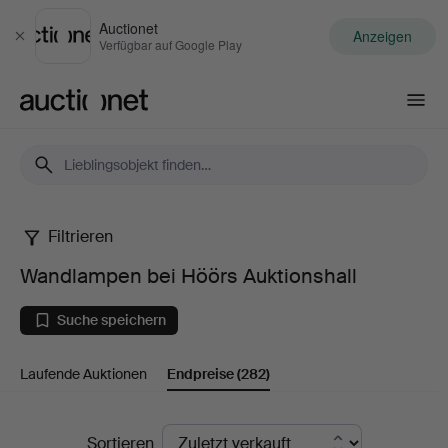
Auctionet
Anzeigen
Schließen
Verfügbar auf Google Play
Auctionet.com
Filtrieren
Wandlampen
Wandlampen bei Höörs Auktionshall
bei
Suche speichern
Höörs
Laufende Auktionen
Endpreise
(282)
Auktionshall
Endpreise
Sortieren