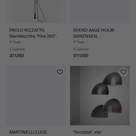
PAOLO RIZZATTO.
SVEND AAGE HOLM
Wandleuchte, "Flos 265".
SØRENSEN.
ZUGESCHRIEBEN. V…
6 Tage
9 Tage
2 Gebote
5 Gebote
37 USD
171 USD
MARTINELLI LUCE.
"Scorpius", vier