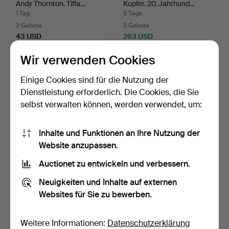
Andy Thornton. Tiffa…
Kupfer. 20. Jahrhund…
1 Tag
5 Tage
3 Gebote
3 Gebote
43 USD
263 USD
Wir verwenden Cookies
Einige Cookies sind für die Nutzung der
Dienstleistung erforderlich. Die Cookies, die Sie
selbst verwalten können, werden verwendet, um:
Inhalte und Funktionen an Ihre Nutzung der
Website anzupassen.
Auctionet zu entwickeln und verbessern.
Nordlux, vier
MICHELE DE LUCCHI &
Außenwandleuchten aus
GIANCARLO FASSINA.
Neuigkeiten und Inhalte auf externen
Kupfer…
Wan…
18 Std
4 Tage
Websites für Sie zu bewerben.
4 Gebote
1 Gebot
70 USD
32 USD
Weitere Informationen:
Datenschutzerklärung