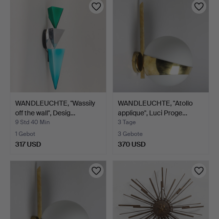
WANDLEUCHTE, "Wassily
WANDLEUCHTE, "Atollo
off the wall", Desig…
applique", Luci Proge…
9 Std 40 Min
3 Tage
1 Gebot
3 Gebote
317 USD
370 USD