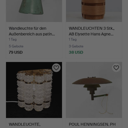
Wandleuchte für den
WANDLEUCHTEN 3 Stk.,
Außenbereich aus patin…
AB Elysette Hans Agne…
1 Tag
1 Tag
5 Gebote
3 Gebote
79 USD
38 USD
WANDLEUCHTE,
POUL HENNINGSEN. PH