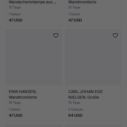
Wandscherenlampe aus …
Wandmontierte
Scherlampe aus …
10 Tage
10 Tage
1 Gebot
1 Gebot
47 USD
47 USD
ERIK HANSEN.
CARL JOHAN EGE
Wandmontierte
NIELSEN. Große
Scherlampe aus …
Wandleuchte …
10 Tage
10 Tage
1 Gebot
3 Gebote
47 USD
64 USD