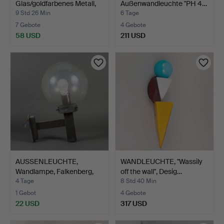
Glas/goldfarbenes Metall,
Außenwandleuchte "PH 4…
Kon…
9 Std 26 Min
6 Tage
7 Gebote
4 Gebote
58 USD
211 USD
AUSSENLEUCHTE,
WANDLEUCHTE, "Wassily
Wandlampe, Falkenberg,
off the wall", Desig…
1960…
4 Tage
8 Std 40 Min
1 Gebot
4 Gebote
22 USD
317 USD