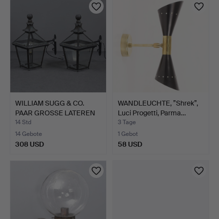
WILLIAM SUGG & CO.
WANDLEUCHTE, ”Shrek”,
PAAR GROSSE LATEREN
Luci Progetti, Parma…
(84…
14 Std
3 Tage
14 Gebote
1 Gebot
308 USD
58 USD