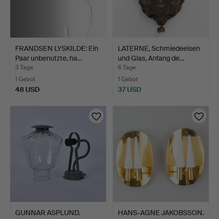
FRANDSEN LYSKILDE: Ein
LATERNE, Schmiedeeisen
Paar unbenutzte, ha…
und Glas, Anfang de…
3 Tage
6 Tage
1 Gebot
1 Gebot
48 USD
37 USD
GUNNAR ASPLUND.
HANS-AGNE JAKOBSSON.