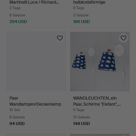
Martinelli Luce / Richard…
halbkreisförmige
Außenwan…
2 Tage
9 Tage
8 Gebote
2 Gebote
294 USD
186 USD
Paar
WANDLEUCHTEN, ein
Wandlampen/Deckenlamp
Paar, Schirme "Elefant",…
e, '' Ufo '' der…
18 Std
6 Tage
6 Gebote
10 Gebote
94 USD
148 USD