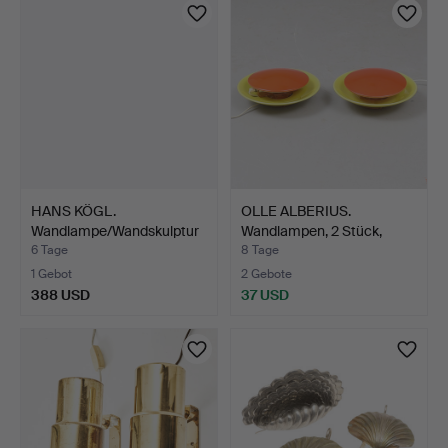
HANS KÖGL.
OLLE ALBERIUS.
Wandlampe/Wandskulptur
Wandlampen, 2 Stück,
Hortensi…
Kerami…
6 Tage
8 Tage
1 Gebot
2 Gebote
388 USD
37 USD