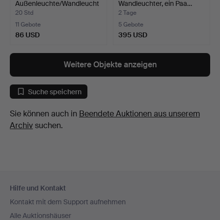
Außenleuchte/Wandleucht
Wandleuchter, ein Paa…
e, …
20 Std
2 Tage
11 Gebote
5 Gebote
86 USD
395 USD
Weitere Objekte anzeigen
Suche speichern
Sie können auch in
Beendete Auktionen aus unserem
Archiv
suchen.
Fußzeilen-
Hilfe und Kontakt
Navigation
Kontakt mit dem Support aufnehmen
Alle Auktionshäuser