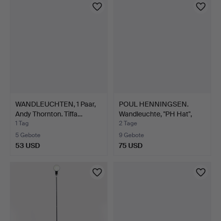
WANDLEUCHTEN, 1 Paar,
POUL HENNINGSEN.
Andy Thornton. Tiffa…
Wandleuchte, "PH Hat",
Lo…
1 Tag
2 Tage
5 Gebote
9 Gebote
53 USD
75 USD