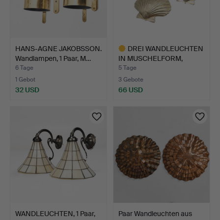
HANS-AGNE JAKOBSSON.
DREI WANDLEUCHTEN
Wandlampen, 1 Paar, M…
IN MUSCHELFORM,
CHROM, U…
6 Tage
5 Tage
1 Gebot
3 Gebote
32 USD
66 USD
Ausgewähltes
Objekt
WANDLEUCHTEN, 1 Paar,
Paar Wandleuchten aus