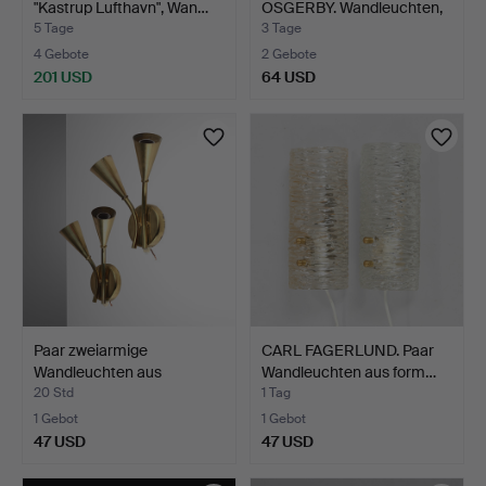
"Kastrup Lufthavn", Wan…
OSGERBY. Wandleuchten,
…
5 Tage
3 Tage
4 Gebote
2 Gebote
201 USD
64 USD
Paar zweiarmige
CARL FAGERLUND. Paar
Wandleuchten aus
Wandleuchten aus form…
Messing, …
20 Std
1 Tag
1 Gebot
1 Gebot
47 USD
47 USD