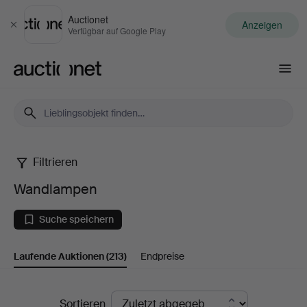
Auctionet
Anzeigen
Schließen
Verfügbar auf Google Play
Auctionet.com
Filtrieren
Wandlampen
Wandlampen
Suche speichern
Laufende Auktionen
(213)
Endpreise
Laufende
Sortieren