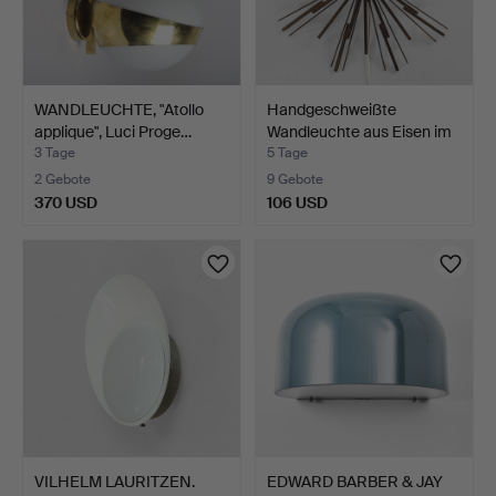
WANDLEUCHTE, "Atollo
Handgeschweißte
applique", Luci Proge…
Wandleuchte aus Eisen im
b…
3 Tage
5 Tage
2 Gebote
9 Gebote
370 USD
106 USD
VILHELM LAURITZEN.
EDWARD BARBER & JAY