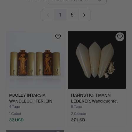
Auktionen
1
5
MJÖLBY INTARSIA,
HANNS HOFFMANN
WANDLEUCHTER, EIN
LEDERER, Wandleuchte,
PAAR. M…
weiße…
4 Tage
5 Tage
1 Gebot
2 Gebote
32 USD
37 USD