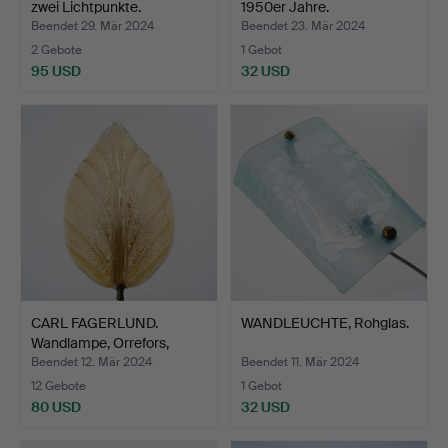
zwei Lichtpunkte.
1950er Jahre.
Beendet 29. Mär 2024
Beendet 23. Mär 2024
2 Gebote
1 Gebot
95 USD
32 USD
CARL FAGERLUND.
WANDLEUCHTE, Rohglas.
Wandlampe, Orrefors,
Model…
Beendet 12. Mär 2024
Beendet 11. Mär 2024
12 Gebote
1 Gebot
80 USD
32 USD