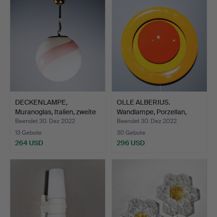
DECKENLAMPE,
OLLE ALBERIUS.
Muranoglas, Italien, zweite
Wandlampe, Porzellan,
H…
orang…
Beendet 30. Dez 2022
Beendet 30. Dez 2022
13 Gebote
30 Gebote
264 USD
296 USD