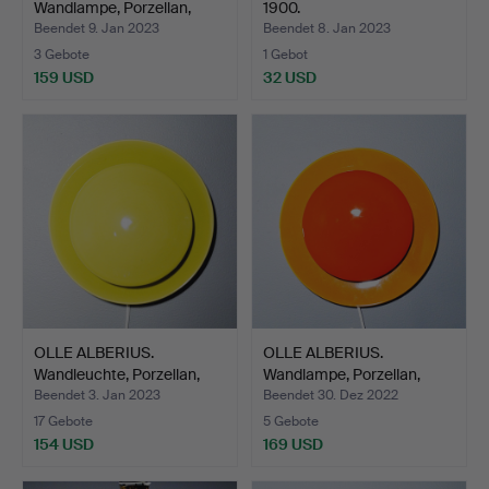
Wandlampe, Porzellan,
1900.
blaue…
Beendet 9. Jan 2023
Beendet 8. Jan 2023
3 Gebote
1 Gebot
159 USD
32 USD
OLLE ALBERIUS.
OLLE ALBERIUS.
Wandleuchte, Porzellan,
Wandlampe, Porzellan,
Rör…
Stein…
Beendet 3. Jan 2023
Beendet 30. Dez 2022
17 Gebote
5 Gebote
154 USD
169 USD