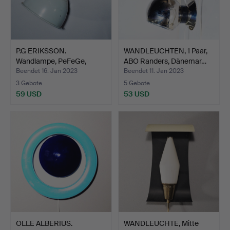
P.G ERIKSSON.
WANDLEUCHTEN, 1 Paar,
Wandlampe, PeFeGe,
ABO Randers, Dänemar…
Tyresö, 1…
Beendet 16. Jan 2023
Beendet 11. Jan 2023
3 Gebote
5 Gebote
59 USD
53 USD
OLLE ALBERIUS.
WANDLEUCHTE, Mitte