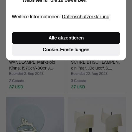
Websites für Sie zu bewerben.
Weitere Informationen:
Datenschutzerklärung
Alle akzeptieren
Cookie-Einstellungen
WANDLAMPE, Markslöjd
SCHREIBTISCHLAMPEN,
Kinna, 1970er/-80er J…
ein Paar, „Deluxe“, S.…
Beendet 2. Sep 2023
Beendet 22. Aug 2023
2 Gebote
3 Gebote
37 USD
37 USD