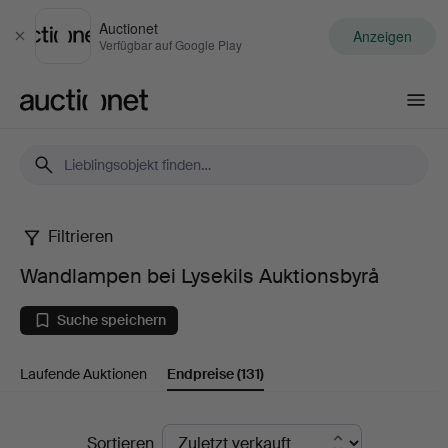
Auctionet
Anzeigen
Schließen
Verfügbar auf Google Play
Auctionet.com
Filtrieren
Wandlampen
Wandlampen bei Lysekils Auktionsbyrå
bei
Suche speichern
Lysekils
Laufende Auktionen
Endpreise
(131)
Auktionsbyrå
Endpreise
Sortieren