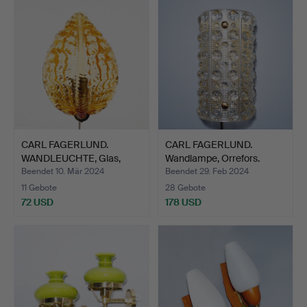
CARL FAGERLUND.
CARL FAGERLUND.
WANDLEUCHTE, Glas,
Wandlampe, Orrefors.
Orrefor…
Beendet 10. Mär 2024
Beendet 29. Feb 2024
11 Gebote
28 Gebote
72 USD
178 USD