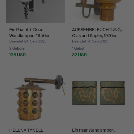
Ein Paar Art-Deco-
AUSSENBELEUCHTUNG,
Wandlampen, 1950er
Glas und Kupfer, 1970er.
Jahre.
Beendet 24. Sep 2025
Beendet 14. Sep 2025
9 Gebote
1 Gebot
138 USD
32 USD
HELENA TYNELL.
Ein Paar Wandlampen,