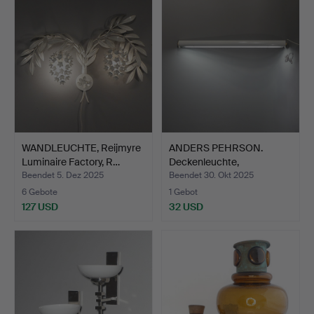
WANDLEUCHTE, Reijmyre
ANDERS PEHRSON.
Luminaire Factory, R…
Deckenleuchte,
„Supertuben…
Beendet 5. Dez 2025
Beendet 30. Okt 2025
6 Gebote
1 Gebot
127 USD
32 USD