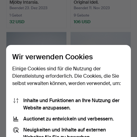
Mjölby Intarsia.
Original Idell.
Beendet 23. Dez 2023
Beendet 11. Nov 2023
1 Gebot
9 Gebote
32 USD
106 USD
Wir verwenden Cookies
Einige Cookies sind für die Nutzung der
Dienstleistung erforderlich. Die Cookies, die Sie
selbst verwalten können, werden verwendet, um:
WANDLAMPEN, ein Paar,
WANDLEUCHTEN, ein
Inhalte und Funktionen an Ihre Nutzung der
Reijmyre, 1940er / 5…
Paar, 30er/40er Jahre.
Website anzupassen.
Beendet 1. Okt 2023
Beendet 5. Sep 2023
7 Gebote
9 Gebote
Auctionet zu entwickeln und verbessern.
481 USD
233 USD
Neuigkeiten und Inhalte auf externen