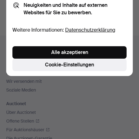
Neuigkeiten und Inhalte auf externen
Archiv
suchen.
Websites für Sie zu bewerben.
Weitere Informationen:
Datenschutzerklärung
Fußzeilen-
Hilfe und Kontakt
Navigation
Alle akzeptieren
Kontakt mit dem Support aufnehmen
Alle Auktionshäuser
Cookie-Einstellungen
Zahlungsweisen
Wir versenden mit
Soziale Medien
Auctionet
Über Auctionet
Offene Stellen
Für Auktionshäuser
Die Auctionet-Garantie