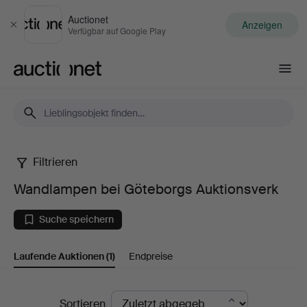
Auctionet
Anzeigen
Schließen
Verfügbar auf Google Play
Auctionet.com
Filtrieren
Wandlampen
Wandlampen bei Göteborgs Auktionsverk
bei
Suche speichern
Göteborgs
Laufende Auktionen
(1)
Endpreise
Auktionsverk
Laufende
Sortieren