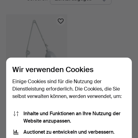
Auktionen
Wir verwenden Cookies
Einige Cookies sind für die Nutzung der
INDUSTRIELAMPE, E.G.
Erikssons mekaniska v…
Dienstleistung erforderlich. Die Cookies, die Sie
6 Tage
selbst verwalten können, werden verwendet, um:
1 Gebot
37 USD
Inhalte und Funktionen an Ihre Nutzung der
Website anzupassen.
Suche speichern
Auctionet zu entwickeln und verbessern.
Sie können auch in
Beendete Auktionen aus unserem