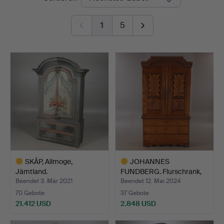
1
5
SKÅP, Allmoge,
JOHANNES
Jämtland.
FUNDBERG. Flurschrank,
Eiche mit …
Beendet 3. Mär 2021
Beendet 12. Mai 2024
70 Gebote
37 Gebote
21.412 USD
2.848 USD
Ausgewähltes
Ausgewähltes