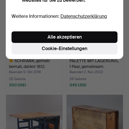
Websites für Sie zu bewerben.
Weitere Informationen:
Datenschutzerklärung
Alle akzeptieren
Cookie-Einstellungen
SCHRANK, gemein
PALETTE MIT LAGERUNG,
bemalt, datiert 1812.
1 Paar, gemeinsam.
Beendet 5. Okt 2016
Beendet 2. Nov 2022
25 Gebote
28 Gebote
350 USD
349 USD
Ausgewähltes
Objekt