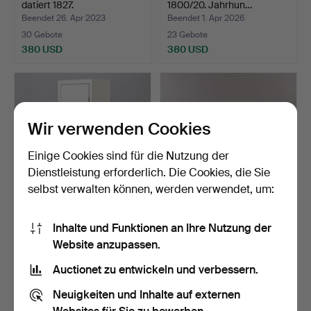
datiert 1827.
1800/20. Jahrhun…
Beendet 26. Apr 2023
Beendet 1. Apr 2026
30 Gebote
23 Gebote
380 USD
380 USD
Wir verwenden Cookies
Einige Cookies sind für die Nutzung der
Dienstleistung erforderlich. Die Cookies, die Sie
selbst verwalten können, werden verwendet, um:
WAFFENSCHRANK, Enoc
COUNTERBOARD mit
Inhalte und Funktionen an Ihre Nutzung der
1250.
Schubladen, Kiefer, 19. J…
Website anzupassen.
Beendet 18. Jun 2024
Beendet 6. Sep 2022
34 Gebote
27 Gebote
Auctionet zu entwickeln und verbessern.
370 USD
359 USD
Neuigkeiten und Inhalte auf externen