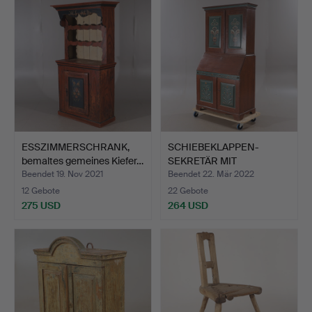
ESSZIMMERSCHRANK,
SCHIEBEKLAPPEN-
bemaltes gemeines Kiefer…
SEKRETÄR MIT
AUFSATZSCHRANK…
Beendet 19. Nov 2021
Beendet 22. Mär 2022
12 Gebote
22 Gebote
275 USD
264 USD