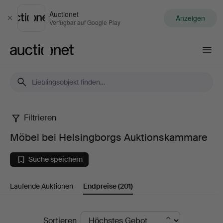
Auctionet
Anzeigen
Schließen
Verfügbar auf Google Play
Auctionet.com
Filtrieren
Möbel
Möbel bei Helsingborgs Auktionskammare
bei
Suche speichern
Helsingborgs
Laufende Auktionen
Endpreise
(201)
Auktionskammare
Endpreise
Sortieren