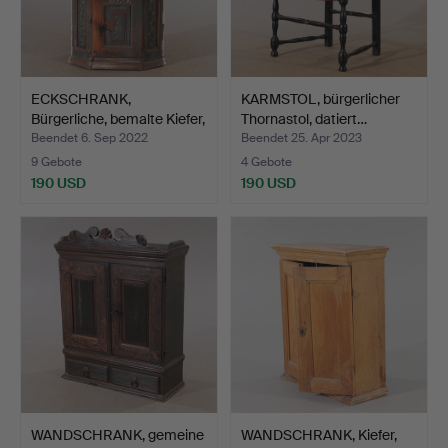
ECKSCHRANK,
KARMSTOL, bürgerlicher
Bürgerliche, bemalte Kiefer,
Thornastol, datiert…
f…
Beendet 6. Sep 2022
Beendet 25. Apr 2023
9 Gebote
4 Gebote
190 USD
190 USD
WANDSCHRANK, gemeine
WANDSCHRANK, Kiefer,