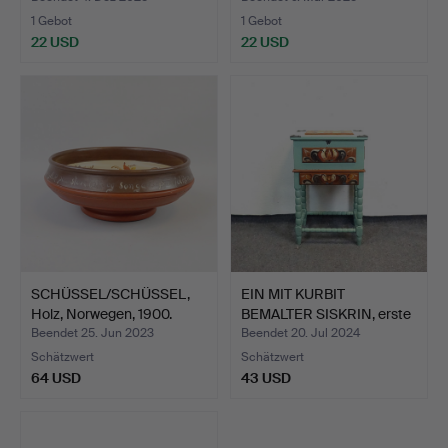
1 Gebot
1 Gebot
22 USD
22 USD
SCHÜSSEL/SCHÜSSEL,
EIN MIT KURBIT
Holz, Norwegen, 1900.
BEMALTER SISKRIN, erste
Häl…
Beendet 25. Jun 2023
Beendet 20. Jul 2024
Schätzwert
Schätzwert
64 USD
43 USD