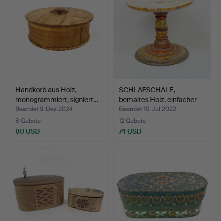
Handkorb aus Holz,
SCHLAFSCHALE,
monogrammiert, signiert…
bemaltes Holz, einfacher
Man…
Beendet 9. Dez 2024
Beendet 10. Jul 2022
8 Gebote
12 Gebote
80 USD
74 USD