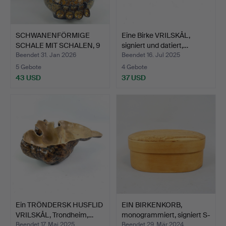
SCHWANENFÖRMIGE
Eine Birke VRILSKÅL,
SCHALE MIT SCHALEN, 9
signiert und datiert,…
Stüc…
Beendet 31. Jan 2026
Beendet 16. Jul 2025
5 Gebote
4 Gebote
43 USD
37 USD
Ein TRÖNDERSK HUSFLID
EIN BIRKENKORB,
VRILSKÅL, Trondheim,…
monogrammiert, signiert S-
…
Beendet 17. Mai 2025
Beendet 29. Mär 2024