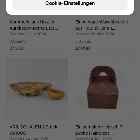
Cookie-Einstellungen
Kommode aus Holz, in
Ein Almoge-Waschbecken
Kurbitsbeh-bemalt, Da…
aus Holz, 19. Jahrh…
Beendet 3. Jun 2024
Beendet 30. Nov 2024
2 Gebote
2 Gebote
27 USD
27 USD
VRIL SCHALEN 2 Stück
Ein bemaltes Holzschiff,
18/1900.
zweite Hälfte des…
Beendet 24. Jan 2025
Beendet 4. Mai 2025