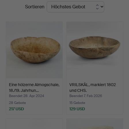
Endpreise
Sortieren
Auktionsverk
Eine hölzerne Almogschale,
VRILSKÅL, markiert 1802
18./19. Jahrhun…
und CHS.
Beendet 28. Apr 2024
Beendet 7. Feb 2026
28 Gebote
15 Gebote
217 USD
129 USD