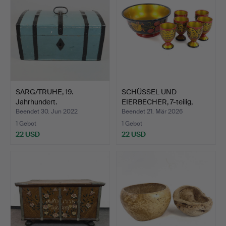
SARG/TRUHE, 19.
SCHÜSSEL UND
Jahrhundert.
EIERBECHER, 7-teilig,
bemalte…
Beendet 30. Jun 2022
Beendet 21. Mär 2026
1 Gebot
1 Gebot
22 USD
22 USD