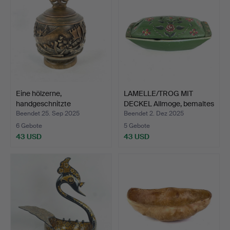
Eine hölzerne,
LAMELLE/TROG MIT
handgeschnitzte
DECKEL Allmoge, bemaltes
Schlossurne…
…
Beendet 25. Sep 2025
Beendet 2. Dez 2025
6 Gebote
5 Gebote
43 USD
43 USD