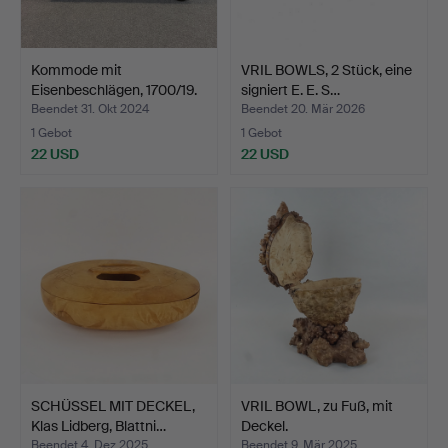
Kommode mit
VRIL BOWLS, 2 Stück, eine
Eisenbeschlägen, 1700/19.
signiert E. E. S…
Jahr…
Beendet 31. Okt 2024
Beendet 20. Mär 2026
1 Gebot
1 Gebot
22 USD
22 USD
SCHÜSSEL MIT DECKEL,
VRIL BOWL, zu Fuß, mit
Klas Lidberg, Blattni…
Deckel.
Beendet 4. Dez 2025
Beendet 9. Mär 2025