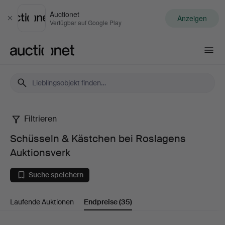
Auctionet
Anzeigen
Schließen
Verfügbar auf Google Play
Auctionet.com
Filtrieren
Schüsseln
Schüsseln & Kästchen bei Roslagens
&
Auktionsverk
Kästchen
Suche speichern
bei
Laufende Auktionen
Endpreise
(35)
Roslagens