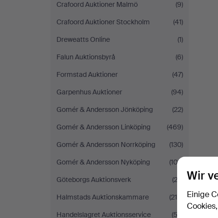
Crafoord Auktioner Malmö
(9)
Crafoord Auktioner Stockholm
(41)
Dreweatts Online
(1)
Falun Auktionsbyrå
(6)
Formstad Auktioner
(47)
Garpenhus Auktioner
(94)
Gomér & Andersson Jönköping
(22)
Gomér & Andersson Linköping
(469)
Gomér & Andersson Norrköping
(130)
Gomér & Andersson Nyköping
(102)
Wir v
Göteborgs Auktionsverk
(23)
Einige C
Halmstads Auktionskammare
(214)
Cookies,
Handelslagret Auktionsservice
(52)