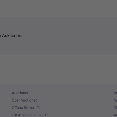
n Auktionen.
Auctionet
M
Über Auctionet
A
Offene Stellen
D
Für Auktionshäuser
A