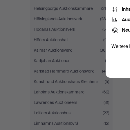
Helsingborgs Auktionskammare
(313)
Inh
Hälsinglands Auktionsverk
(282)
Auc
Höganäs Auktionsverk
(53)
Neu
Höörs Auktionshall
(41)
Weitere 
Kalmar Auktionsverk
(369)
Karljohan Auktioner
(3)
Karlstad Hammarö Auktionsverk
(40)
Kunst- und Auktionshaus Kleinhenz
(5)
Laholms Auktionskammare
(62)
Lawrences Auctioneers
(31)
Leiflers Auktionshus
(23)
Limhamns Auktionsbyrå
(12)