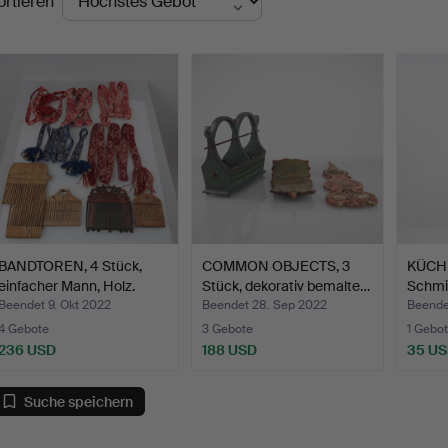
ortieren
BANDTOREN, 4 Stück,
COMMON OBJECTS, 3
KÜCH
einfacher Mann, Holz.
Stück, dekorativ bemalte…
Schmie
Jahrh
Beendet 9. Okt 2022
Beendet 28. Sep 2022
Beendet
4 Gebote
3 Gebote
1 Gebot
236 USD
188 USD
35 U
Suche speichern