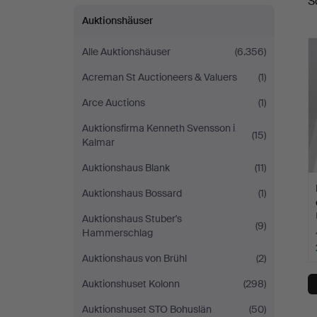
S
Helsinki
Auktionshäuser
Alle Auktionshäuser
(6.356)
Acreman St Auctioneers & Valuers
(1)
Arce Auctions
(1)
Auktionsfirma Kenneth Svensson i
(15)
Kalmar
Auktionshaus Blank
(11)
Auktionshaus Bossard
(1)
Auktionshaus Stuber's
(9)
Hammerschlag
Auktionshaus von Brühl
(2)
Auktionshuset Kolonn
(298)
Auktionshuset STO Bohuslän
(50)