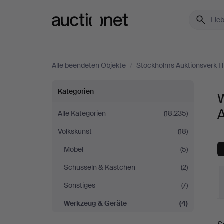
Auctionet.com
Alle beendeten Objekte
/
Stockholms Auktionsverk He
Werkzeug
Kategorien
&
A
Alle Kategorien
(18.235)
Volkskunst
(18)
Geräte
Möbel
(5)
bei
Schüsseln & Kästchen
(2)
Stockholms
Sonstiges
(7)
Werkzeug & Geräte
(4)
Auktionsverk
E