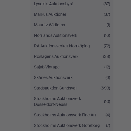
Lysekils Auktionsbyrå
(87)
Markus Auktioner
(37)
Mauritz Widforss
(1)
Norrlands Auktionsverk
(16)
RA Auktionsverket Norrköping
(72)
Roslagens Auktionsverk
(38)
Sajab Vintage
(12)
Skånes Auktionsverk
(6)
Stadsauktion Sundsvall
(693)
Stockholms Auktionsverk
(10)
Düsseldorf/Neuss
Stockholms Auktionsverk Fine Art
(4)
Stockholms Auktionsverk Göteborg
(7)