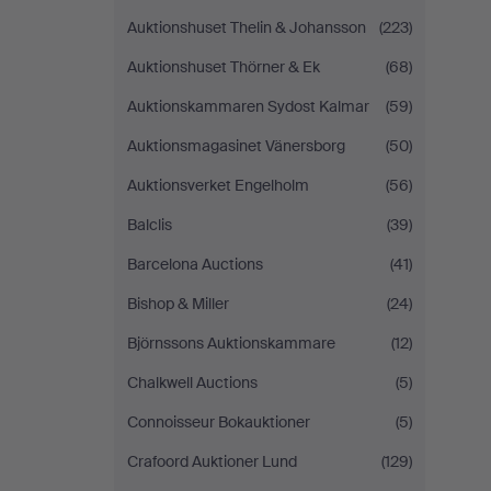
Auktionshuset Thelin & Johansson
(223)
Auktionshuset Thörner & Ek
(68)
Auktionskammaren Sydost Kalmar
(59)
Auktionsmagasinet Vänersborg
(50)
Auktionsverket Engelholm
(56)
Balclis
(39)
Barcelona Auctions
(41)
Bishop & Miller
(24)
Björnssons Auktionskammare
(12)
Chalkwell Auctions
(5)
Connoisseur Bokauktioner
(5)
Crafoord Auktioner Lund
(129)