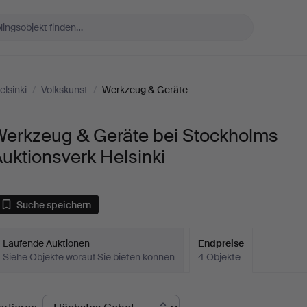
lsinki
/
Volkskunst
/
Werkzeug & Geräte
Werkzeug & Geräte bei Stockholms
uktionsverk Helsinki
Suche speichern
Laufende Auktionen
Endpreise
Siehe Objekte worauf Sie bieten können
4 Objekte
ndpreise