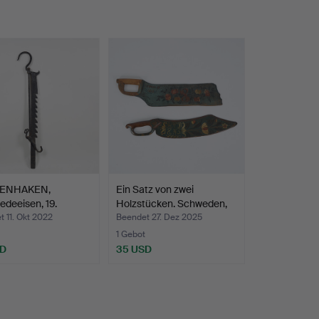
ENHAKEN,
Ein Satz von zwei
deeisen, 19.
Holzstücken. Schweden,
under…
d…
 11. Okt 2022
Beendet 27. Dez 2025
1 Gebot
SD
35 USD