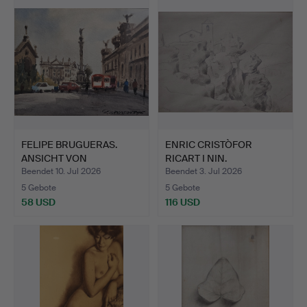
FELIPE BRUGUERAS.
ENRIC CRISTÒFOR
ANSICHT VON
RICART I NIN.
COLUMBUS, BA…
Kirchenansic…
Beendet 10. Jul 2026
Beendet 3. Jul 2026
5 Gebote
5 Gebote
58 USD
116 USD