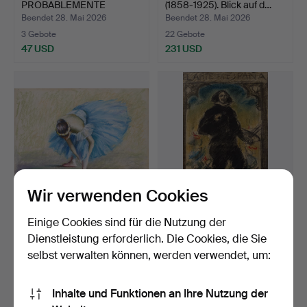
PROBABLEMENTE
(1858-1925). Blick auf d…
FRANCESA, DE PRINCIP…
Beendet 28. Mai 2026
Beendet 28. Mai 2026
3 Gebote
22 Gebote
47 USD
231 USD
Wir verwenden Cookies
RAMON RIBAS RIUS (1903-
RICARD CANALS (1876-
Einige Cookies sind für die Nutzung der
1983). Tänzerin.
1931). Diego Velázquez…
Dienstleistung erforderlich. Die Cookies, die Sie
Beendet 28. Mai 2026
Beendet 28. Mai 2026
selbst verwalten können, werden verwendet, um:
6 Gebote
39 Gebote
150 USD
1.107 USD
Inhalte und Funktionen an Ihre Nutzung der