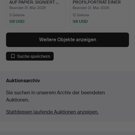
AUF PAPIER. SIGNIERT …
PROFILPORTRÄT EINER
DAME. B…
Beendet 31. Mär 2026
Beendet 31. Mär 2026
5 Gebote
12 Gebote
58 USD
98 USD
Weitere Objekte anzeigen
Suche speichern
Auktionsarchiv
Sie suchen in unserem Archiv der beendeten
Auktionen.
Stattdessen laufende Auktionen anzeigen.