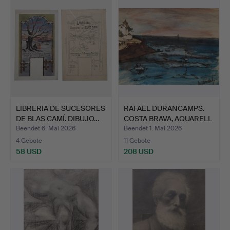
LIBRERIA DE SUCESORES
RAFAEL DURANCAMPS.
DE BLAS CAMÍ. DIBUJO…
COSTA BRAVA, AQUARELL
A…
Beendet 6. Mai 2026
Beendet 1. Mai 2026
4 Gebote
11 Gebote
58 USD
208 USD