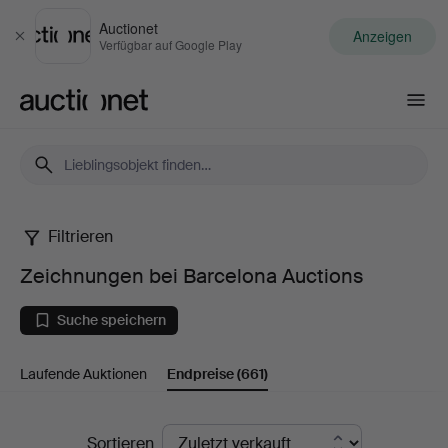
Auctionet
Anzeigen
Schließen
Verfügbar auf Google Play
Auctionet.com
Filtrieren
Zeichnungen
Zeichnungen bei Barcelona Auctions
bei
Suche speichern
Barcelona
Laufende Auktionen
Endpreise
(661)
Auctions
Endpreise
Sortieren