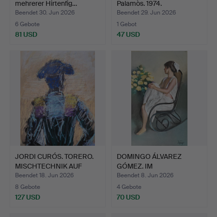
mehrerer Hirtenfig…
Palamòs. 1974.
Beendet 30. Jun 2026
Beendet 29. Jun 2026
6 Gebote
1 Gebot
81 USD
47 USD
JORDI CURÓS. TORERO.
DOMINGO ÁLVAREZ
MISCHTECHNIK AUF
GÓMEZ. IM
PAPI…
SCHAUKELSTUHL. P…
Beendet 18. Jun 2026
Beendet 8. Jun 2026
8 Gebote
4 Gebote
127 USD
70 USD