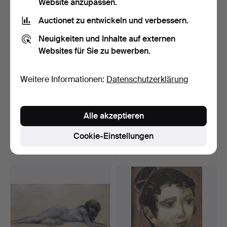
Website anzupassen.
Auctionet zu entwickeln und verbessern.
Neuigkeiten und Inhalte auf externen
Websites für Sie zu bewerben.
Weitere Informationen:
Datenschutzerklärung
Modernistisches
JULI BORRELL.
Alle akzeptieren
Frauenporträt. Signiert "R…
Selbstporträt.
Beendet 19. Mai 2026
Beendet 18. Mai 2026
Cookie-Einstellungen
9 Gebote
2 Gebote
185 USD
58 USD