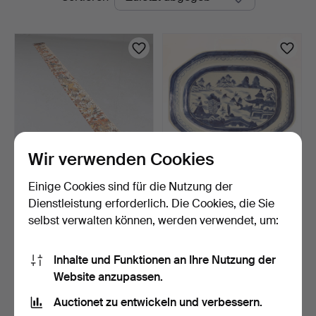
Auktionen
Wir verwenden Cookies
Einige Cookies sind für die Nutzung der
Wandbehangmalerei, Bali,
BRATPLATTE,
18./19. Jahrhunde…
Kompanieporzellan, China,
Dienstleistung erforderlich. Die Cookies, die Sie
19. …
8 Tage
9 Tage
selbst verwalten können, werden verwendet, um:
2 Gebote
Schätzwert
106 USD
85 USD
Inhalte und Funktionen an Ihre Nutzung der
Website anzupassen.
Suche speichern
Auctionet zu entwickeln und verbessern.
Sie können auch in
Beendete Auktionen aus unserem