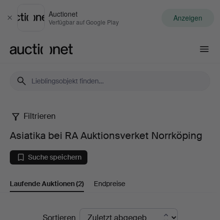
Auctionet
Anzeigen
Schließen
Verfügbar auf Google Play
Auctionet.com
Filtrieren
Asiatika
Asiatika bei RA Auktionsverket Norrköping
bei
Suche speichern
RA
Laufende Auktionen
(2)
Endpreise
Auktionsverket
Norrköping
Laufende
Sortieren