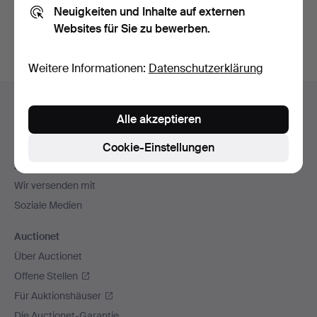
Neuigkeiten und Inhalte auf externen
Archiv
suchen.
Websites für Sie zu bewerben.
Weitere Informationen:
Datenschutzerklärung
Fußzeilen-
Hilfe und Kontakt
Navigation
Alle akzeptieren
Kontakt mit dem Support aufnehmen
Alle Auktionshäuser
Cookie-Einstellungen
Zahlungsweisen
Wir versenden mit
Soziale Medien
Auctionet
Über Auctionet
Offene Stellen
Für Auktionshäuser
Die Auctionet-Garantie