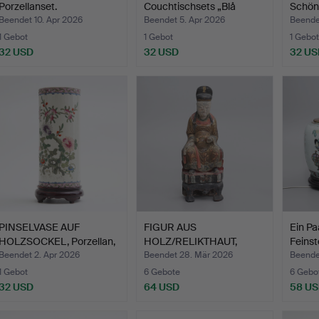
Porzellanset.
Couchtischsets „Blå
Schön
Gulsen“…
Hacke
Beendet 10. Apr 2026
Beendet 5. Apr 2026
Beende
1 Gebot
1 Gebot
1 Gebot
32 USD
32 USD
32 US
PINSELVASE AUF
FIGUR AUS
Ein Pa
HOLZSOCKEL, Porzellan,
HOLZ/RELIKTHAUT,
Feinst
Chin…
GESCHNITTENES U…
Beendet 2. Apr 2026
Beendet 28. Mär 2026
Beende
1 Gebot
6 Gebote
6 Gebo
32 USD
64 USD
58 U