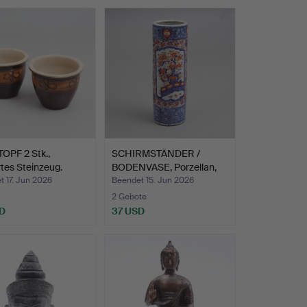
OPF 2 Stk.,
SCHIRMSTÄNDER /
rtes Steinzeug.
BODENVASE, Porzellan,
Japa…
 17. Jun 2026
Beendet 15. Jun 2026
2 Gebote
D
37 USD