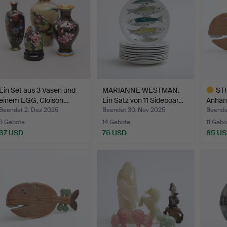
Ein Set aus 3 Vasen und
MARIANNE WESTMAN.
ST
einem EGG, Cloison…
Ein Satz von 11 Sideboar…
Anhäng
Fisch
Beendet 2. Dez 2025
Beendet 30. Nov 2025
Beende
3 Gebote
14 Gebote
11 Gebo
37 USD
76 USD
85 U
Ausgewä
Objekt