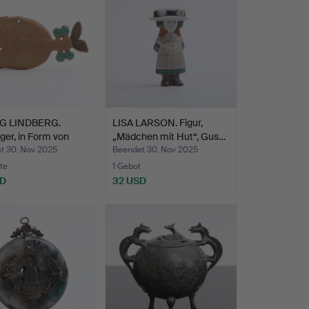
IG LINDBERG.
LISA LARSON. Figur,
er, in Form von
„Mädchen mit Hut“, Gus…
…
t 30. Nov 2025
Beendet 30. Nov 2025
te
1 Gebot
SD
32 USD
hltes