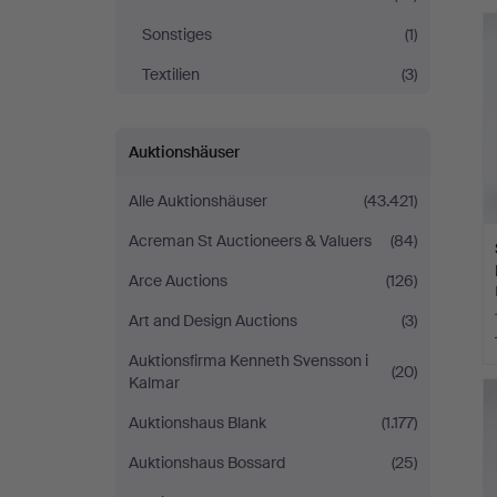
Sonstiges
(1)
Textilien
(3)
Auktionshäuser
Alle Auktionshäuser
(43.421)
Acreman St Auctioneers & Valuers
(84)
Arce Auctions
(126)
Art and Design Auctions
(3)
Auktionsfirma Kenneth Svensson i
(20)
Kalmar
Auktionshaus Blank
(1.177)
Auktionshaus Bossard
(25)