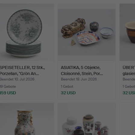
SPEISETELLER, 12 Stk.,
ASIATIKA, 5 Objekte,
ÜBERT
Porzellan, "Grön An…
Cloisonné, Stein, Por…
glasie
Beendet 10. Jul 2026
Beendet 19. Jun 2026
Beendet
19 Gebote
1 Gebot
1 Gebot
159 USD
32 USD
32 US