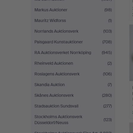
Markus Auktioner
(98)
Mauritz Widforss
(1)
Norrlands Auktionsverk
(103)
Palsgaard Kunstauktioner
(708)
RA Auktionsverket Norrköping
(945)
Rheinveld Auktionen
(2)
Roslagens Auktionsverk
(106)
Skandia Auktion
(7)
Skånes Auktionsverk
(280)
Stadsauktion Sundsvall
(277)
Stockholms Auktionsverk
(123)
Düsseldorf/Neuss