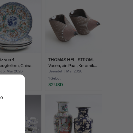
tz von 4
THOMAS HELLSTRÖM.
eugtellern, China.
Vasen, ein Paar, Keramik…
t 5. Mär 2026
Beendet 1. Mär 2026
1 Gebot
D
32 USD
ie