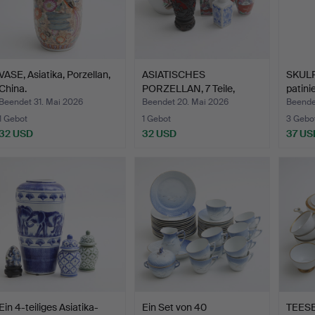
VASE, Asiatika, Porzellan,
ASIATISCHES
SKULP
China.
PORZELLAN, 7 Teile,
patini
Vasen sowi…
Beendet 31. Mai 2026
Beendet 20. Mai 2026
Beende
1 Gebot
1 Gebot
3 Gebo
32 USD
32 USD
37 US
Ein 4-teiliges Asiatika-
Ein Set von 40
TEESET