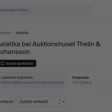
hansson
/
Asiatika
siatika bei Auktionshuset Thelin &
Johansson
Suche speichern
Laufende Auktionen
Endpreise
Siehe Objekte worauf Sie bieten können
242 Objekte
ndpreise
ortieren