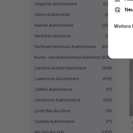
Höganäs Auktionsverk
(215)
Neu
Höörs Auktionshall
(97)
Kalmar Auktionsverk
(294)
Weitere 
Karljohan Auktioner
(72)
Karlstad Hammarö Auktionsverk
(645)
Kunst- und Auktionshaus Kleinhenz
(530)
Laholms Auktionskammare
(308)
Lawrences Auctioneers
(474)
Leiflers Auktionshus
(17)
Limhamns Auktionsbyrå
(139)
Lyme Bay Auctions
(14)
Lysekils Auktionsbyrå
(71)
Ma San Auction
(1.107)