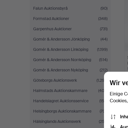
Falun Auktionsbyrå
(90)
Formstad Auktioner
(348)
Garpenhus Auktioner
(731)
Gomér & Andersson Jönköping
(44)
Gomér & Andersson Linköping
(1.199)
Gomér & Andersson Norrköping
(514)
Gomér & Andersson Nyköping
(212)
Göteborgs Auktionsverk
(1.297)
Wir v
Halmstads Auktionskammare
(403)
Einige C
Cookies,
Handelslagret Auktionsservice
(153)
Helsingborgs Auktionskammare
(701)
Inh
Hälsinglands Auktionsverk
(257)
Auc