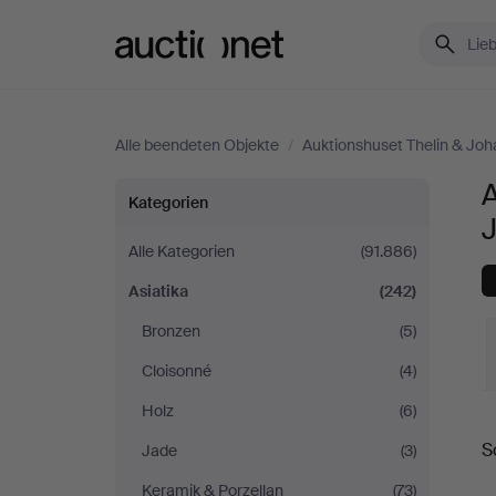
Auctionet.com
Alle beendeten Objekte
/
Auktionshuset Thelin & Jo
A
Asiatika
Kategorien
bei
Alle Kategorien
(91.886)
Asiatika
(242)
Auktionshuset
Bronzen
(5)
Thelin
Cloisonné
(4)
&
Holz
(6)
E
S
Jade
(3)
Johansson
Keramik & Porzellan
(73)