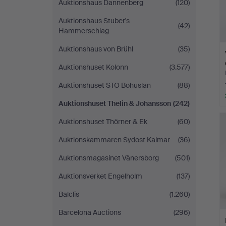
Auktionshaus Dannenberg
(120)
Auktionshaus Stuber's
(42)
Hammerschlag
Auktionshaus von Brühl
(35)
Auktionshuset Kolonn
(3.577)
Auktionshuset STO Bohuslän
(88)
Auktionshuset Thelin & Johansson
(242)
Auktionshuset Thörner & Ek
(60)
Auktionskammaren Sydost Kalmar
(36)
Auktionsmagasinet Vänersborg
(501)
Auktionsverket Engelholm
(137)
Balclis
(1.260)
Barcelona Auctions
(296)