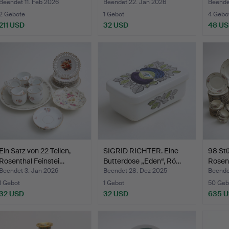
Beendet 11. Feb 2026
Beendet 22. Jan 2026
Beende
2 Gebote
1 Gebot
4 Gebo
211 USD
32 USD
48 U
Ein Satz von 22 Teilen,
SIGRID RICHTER. Eine
98 Stü
Rosenthal Feinstei…
Butterdose „Eden“, Rö…
Rosen
Beendet 3. Jan 2026
Beendet 28. Dez 2025
Beende
1 Gebot
1 Gebot
50 Geb
32 USD
32 USD
635 