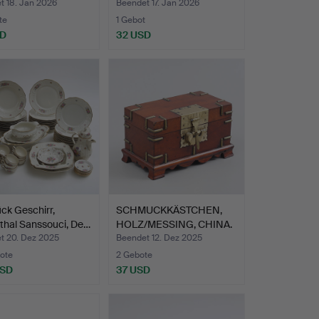
t 18. Jan 2026
Beendet 17. Jan 2026
te
1 Gebot
SD
32 USD
ck Geschirr,
SCHMUCKKÄSTCHEN,
thal Sanssouci, De…
HOLZ/MESSING, CHINA.
t 20. Dez 2025
Beendet 12. Dez 2025
ote
2 Gebote
USD
37 USD