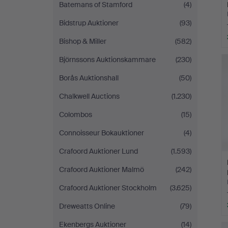
Batemans of Stamford
(4)
Bidstrup Auktioner
(93)
Bishop & Miller
(582)
Björnssons Auktionskammare
(230)
Borås Auktionshall
(50)
Chalkwell Auctions
(1.230)
Colombos
(15)
Connoisseur Bokauktioner
(4)
Crafoord Auktioner Lund
(1.593)
Crafoord Auktioner Malmö
(242)
Crafoord Auktioner Stockholm
(3.625)
Dreweatts Online
(79)
Ekenbergs Auktioner
(14)