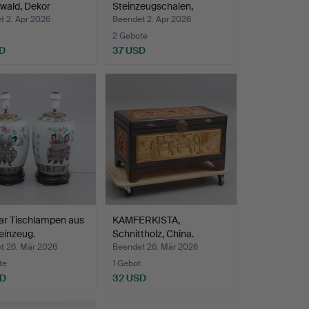
wald, Dekor
Steinzeugschalen,
f…
Forsberg,…
t 2. Apr 2026
Beendet 2. Apr 2026
2 Gebote
D
37 USD
ar Tischlampen aus
KAMFERKISTA,
einzeug.
Schnittholz, China.
t 26. Mär 2026
Beendet 26. Mär 2026
te
1 Gebot
SD
32 USD