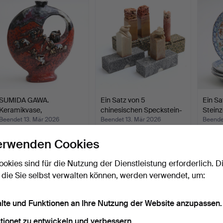
SUMIDA GAWA.
Ein Satz von 5
Ein Sa
Keramikvase,
chinesischen Speckstein-
Steinz
Mondflasche mit …
Sie…
Beendet 13. Mär 2026
Beendet 13. Mär 2026
Beende
25 Gebote
1 Gebot
1 Gebot
erwenden Cookies
295 USD
32 USD
32 US
ookies sind für die Nutzung der Dienstleistung erforderlich. D
 die Sie selbst verwalten können, werden verwendet, um:
alte und Funktionen an Ihre Nutzung der Website anzupassen.
tionet zu entwickeln und verbessern.