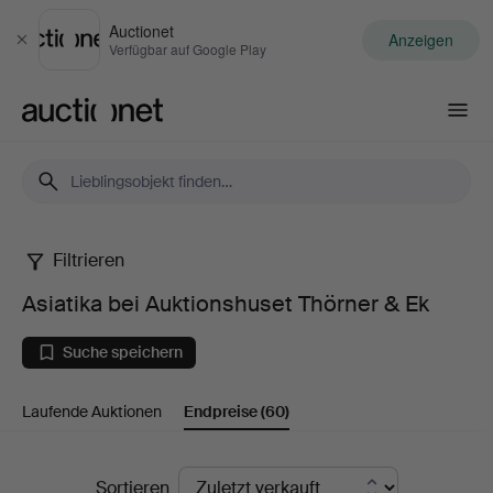
Auctionet
Anzeigen
Schließen
Verfügbar auf Google Play
Auctionet.com
Filtrieren
Asiatika
Asiatika bei Auktionshuset Thörner & Ek
bei
Suche speichern
Auktionshuset
Laufende Auktionen
Endpreise
(60)
Thörner
&
Endpreise
Sortieren