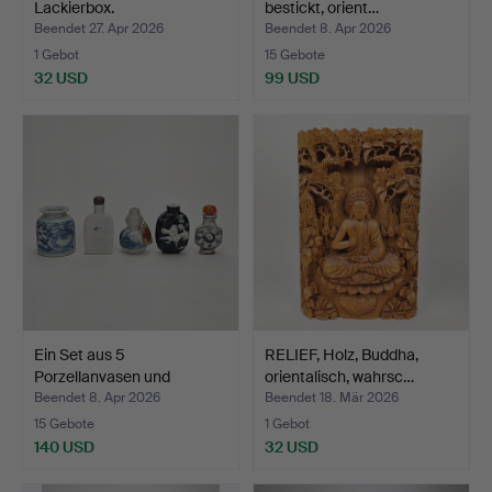
Lackierbox.
bestickt, orient…
Beendet 27. Apr 2026
Beendet 8. Apr 2026
1 Gebot
15 Gebote
32 USD
99 USD
Ein Set aus 5
RELIEF, Holz, Buddha,
Porzellanvasen und
orientalisch, wahrsc…
Schnupfta…
Beendet 8. Apr 2026
Beendet 18. Mär 2026
15 Gebote
1 Gebot
140 USD
32 USD