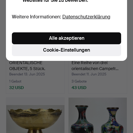
Websites für Sie zu bewerben.
Weitere Informationen:
Datenschutzerklärung
Alle akzeptieren
Cookie-Einstellungen
ORIENTALISCHE
Eine Reihe von drei
OBJEKTE, 5 Stück.
orientalischen Campefr…
Beendet 13. Jun 2025
Beendet 11. Jun 2025
1 Gebot
3 Gebote
32 USD
43 USD