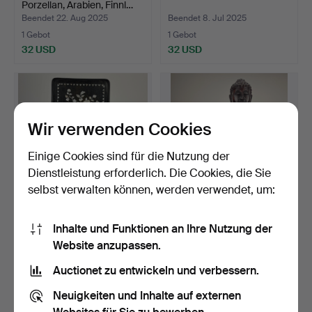
Porzellan, Arabien, Finnl…
Beendet 22. Aug 2025
Beendet 8. Jul 2025
1 Gebot
1 Gebot
32 USD
32 USD
Wir verwenden Cookies
Einige Cookies sind für die Nutzung der
Dienstleistung erforderlich. Die Cookies, die Sie
selbst verwalten können, werden verwendet, um:
ORIENTALISCHE
Ein Set von 2 orientalischen
Inhalte und Funktionen an Ihre Nutzung der
OBJEKTE, 11 Stück, 20.
Buddhas aus H…
Website anzupassen.
Jahrh…
Beendet 18. Jun 2025
Beendet 17. Jun 2025
1 Gebot
1 Gebot
Auctionet zu entwickeln und verbessern.
32 USD
32 USD
Neuigkeiten und Inhalte auf externen