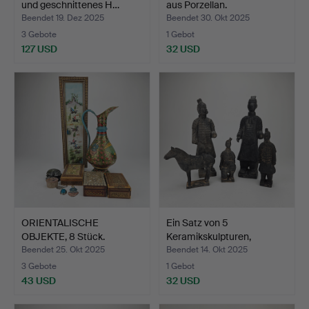
und geschnittenes H…
aus Porzellan.
Beendet 19. Dez 2025
Beendet 30. Okt 2025
3 Gebote
1 Gebot
127 USD
32 USD
ORIENTALISCHE
Ein Satz von 5
OBJEKTE, 8 Stück.
Keramikskulpturen,
Nachbild…
Beendet 25. Okt 2025
Beendet 14. Okt 2025
3 Gebote
1 Gebot
43 USD
32 USD