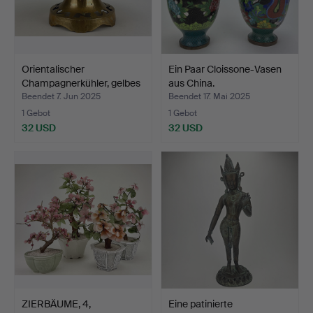
Orientalischer
Ein Paar Cloissone-Vasen
Champagnerkühler, gelbes
aus China.
Me…
Beendet 7. Jun 2025
Beendet 17. Mai 2025
1 Gebot
1 Gebot
32 USD
32 USD
ZIERBÄUME, 4,
Eine patinierte