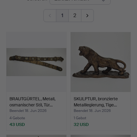
Ek
1
2
BRAUTGÜRTEL, Metall,
SKULPTUR, bronzierte
osmanischer Stil, Tür…
Metalllegierung, Tige…
Beendet 18. Jun 2026
Beendet 18. Jun 2026
4 Gebote
1 Gebot
43 USD
32 USD