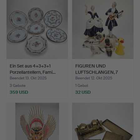
Ein Set aus 4+3+3+1
FIGUREN UND
Porzellantellern, Fami…
LUFTSCHLANGEN, 7
Stück. Kerami…
Beendet 13. Okt 2025
Beendet 12. Okt 2025
3 Gebote
1 Gebot
359 USD
32 USD