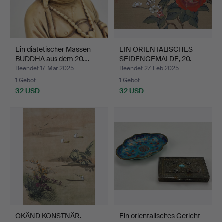
Ein diätetischer Massen-
EIN ORIENTALISCHES
BUDDHA aus dem 20.…
SEIDENGEMÄLDE, 20.
Jahr…
Beendet 17. Mär 2025
Beendet 27. Feb 2025
1 Gebot
1 Gebot
32 USD
32 USD
OKÄND KONSTNÄR.
Ein orientalisches Gericht