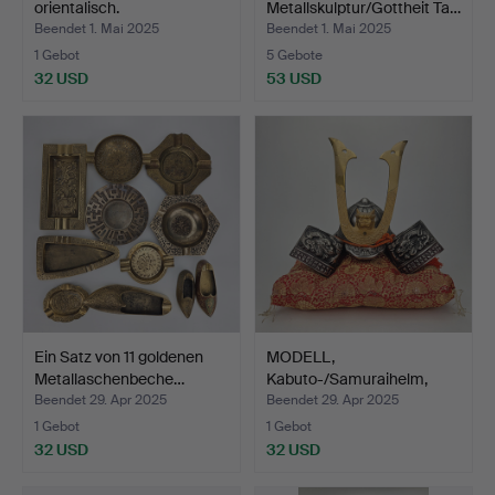
orientalisch.
Metallskulptur/Gottheit Ta…
Beendet 1. Mai 2025
Beendet 1. Mai 2025
1 Gebot
5 Gebote
32 USD
53 USD
Ein Satz von 11 goldenen
MODELL,
Metallaschenbeche…
Kabuto-/Samuraihelm,
Metall, orien…
Beendet 29. Apr 2025
Beendet 29. Apr 2025
1 Gebot
1 Gebot
32 USD
32 USD