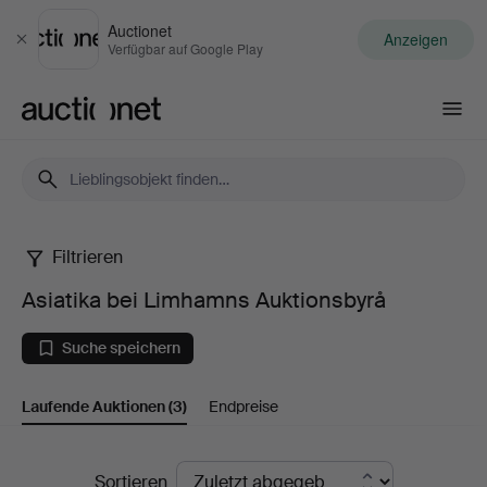
Auctionet
Anzeigen
Schließen
Verfügbar auf Google Play
Auctionet.com
Filtrieren
Asiatika
Asiatika bei Limhamns Auktionsbyrå
bei
Suche speichern
Limhamns
Laufende Auktionen
(3)
Endpreise
Auktionsbyrå
Laufende
Sortieren