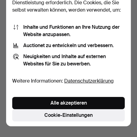
Dienstleistung erforderlich. Die Cookies, die Sie
selbst verwalten können, werden verwendet, um:
Inhalte und Funktionen an Ihre Nutzung der
Website anzupassen.
Auctionet zu entwickeln und verbessern.
BILDER MIT VOGELMOTIV,
Gouache, signiert, …
Neuigkeiten und Inhalte auf externen
6 Tage
Websites für Sie zu bewerben.
Schätzwert
106 USD
Weitere Informationen:
Datenschutzerklärung
Suche speichern
Sie können auch in
Beendete Auktionen aus unserem
Alle akzeptieren
Archiv
suchen.
Cookie-Einstellungen