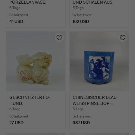
PORZELLANVASE.
UND SCHALEN AUS
VERGO…
6 Tage
5 Tage
Schätzwert
Schätzwert
41 USD
162 USD
GESCHNITZTER FO-
CHINESISCHER BLAU-
HUND.
WEISS PINSELTOPF.
6 Tage
5 Tage
Schätzwert
Schätzwert
27 USD
337 USD