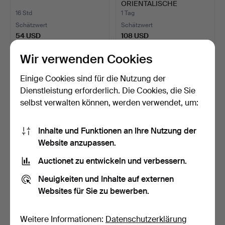
ORIENTALISCHE
OBJEKTE.
16 Std
1 Tag
Schätzwert
Schätzwert
54 USD
108 USD
Wir verwenden Cookies
Einige Cookies sind für die Nutzung der
Dienstleistung erforderlich. Die Cookies, die Sie
selbst verwalten können, werden verwendet, um:
Inhalte und Funktionen an Ihre Nutzung der
Website anzupassen.
Auctionet zu entwickeln und verbessern.
CHINESISCHE BI-
CHINESISCHE
SCHEIBE.
KERAMIKSCHALE MIT
Neuigkeiten und Inhalte auf externen
METALLRAND.
2 Tage
4 Tage
Websites für Sie zu bewerben.
Schätzwert
Schätzwert
81 USD
337 USD
Weitere Informationen:
Datenschutzerklärung