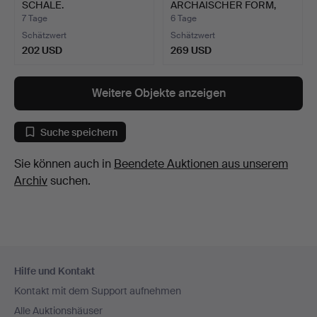
SCHALE.
ARCHAISCHER FORM,
CHINA.
7 Tage
6 Tage
Schätzwert
Schätzwert
202 USD
269 USD
Weitere Objekte anzeigen
Suche speichern
Sie können auch in
Beendete Auktionen aus unserem
Archiv
suchen.
Fußzeilen-
Hilfe und Kontakt
Navigation
Kontakt mit dem Support aufnehmen
Alle Auktionshäuser