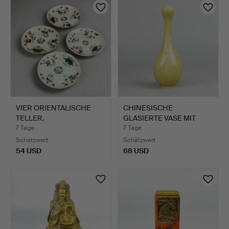
VIER ORIENTALISCHE
CHINESISCHE
TELLER.
GLASIERTE VASE MIT
KNOBLAUCHHA…
7 Tage
7 Tage
Schätzwert
Schätzwert
54 USD
68 USD