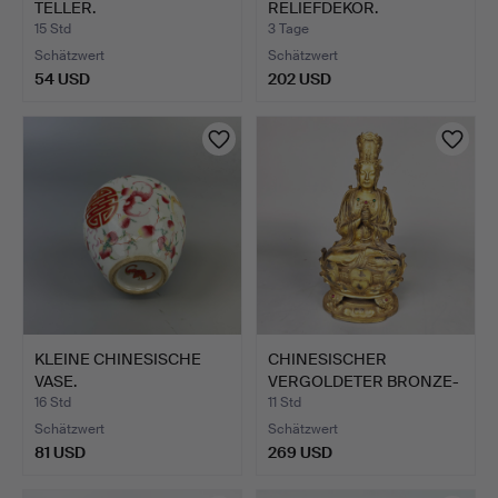
TELLER.
RELIEFDEKOR.
15 Std
3 Tage
Schätzwert
Schätzwert
54 USD
202 USD
KLEINE CHINESISCHE
CHINESISCHER
VASE.
VERGOLDETER BRONZE-
BUDDHA.
16 Std
11 Std
Schätzwert
Schätzwert
81 USD
269 USD