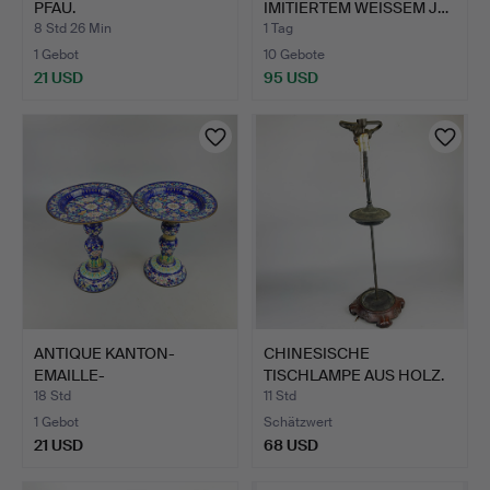
PFAU.
IMITIERTEM WEISSEM J…
8 Std 26 Min
1 Tag
1 Gebot
10 Gebote
21 USD
95 USD
ANTIQUE KANTON-
CHINESISCHE
EMAILLE-
TISCHLAMPE AUS HOLZ.
KOMPOTTIEREN.
18 Std
11 Std
1 Gebot
Schätzwert
21 USD
68 USD