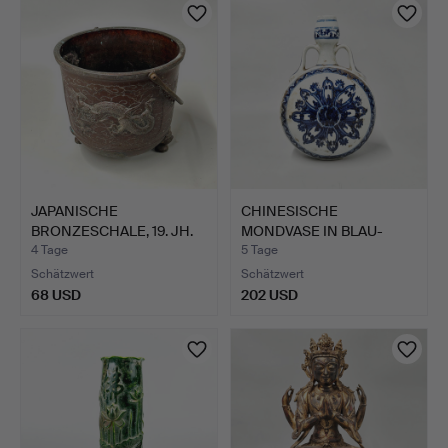
JAPANISCHE
CHINESISCHE
BRONZESCHALE, 19. JH.
MONDVASE IN BLAU-
WEISS.
4 Tage
5 Tage
Schätzwert
Schätzwert
68 USD
202 USD