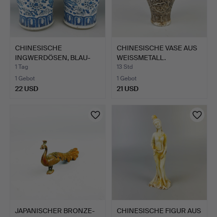
CHINESISCHE
CHINESISCHE VASE AUS
INGWERDÖSEN, BLAU-
WEISSMETALL.
WEISS.
1 Tag
13 Std
1 Gebot
1 Gebot
22 USD
21 USD
JAPANISCHER BRONZE-
CHINESISCHE FIGUR AUS