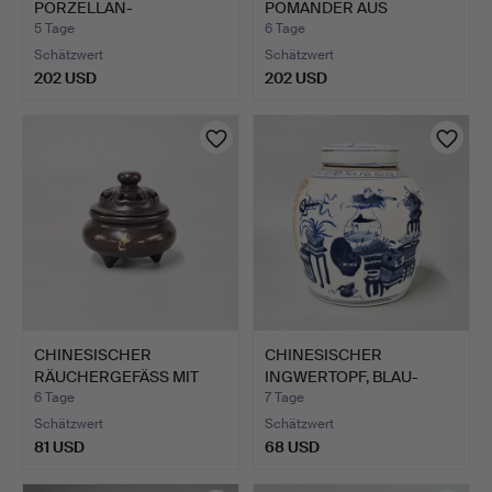
PORZELLAN-
POMANDER AUS
REISSCHALE.
WEISSMETALL.
5 Tage
6 Tage
Schätzwert
Schätzwert
202 USD
202 USD
CHINESISCHER
CHINESISCHER
RÄUCHERGEFÄSS MIT
INGWERTOPF, BLAU-
GOLDSPLASH-…
WEISS.
6 Tage
7 Tage
Schätzwert
Schätzwert
81 USD
68 USD