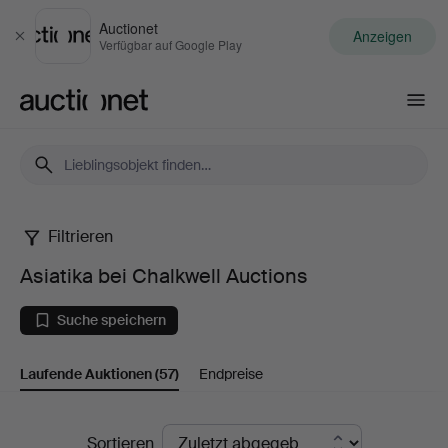
Auctionet
Anzeigen
Schließen
Verfügbar auf Google Play
Auctionet.com
Filtrieren
Asiatika
Asiatika bei Chalkwell Auctions
bei
Suche speichern
Chalkwell
Laufende Auktionen
(57)
Endpreise
Auctions
Laufende
Sortieren