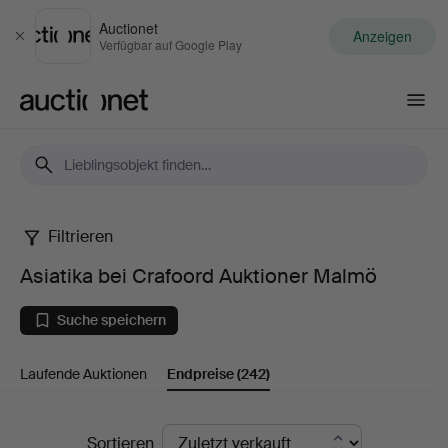
Auctionet
Anzeigen
Schließen
Verfügbar auf Google Play
Auctionet.com
Filtrieren
Asiatika
Asiatika bei Crafoord Auktioner Malmö
bei
Suche speichern
Crafoord
Laufende Auktionen
Endpreise
(242)
Auktioner
Malmö
Endpreise
Sortieren