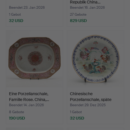
Republik China…
Beendet 23. Jan 2026
Beendet 16. Jan 2026
1 Gebot
27 Gebote
32 USD
829 USD
Eine Porzellanschale,
Chinesische
Famille Rose. China,…
Porzellanschale, späte
Qing-Dy…
Beendet 14. Jan 2026
Beendet 29. Dez 2025
8 Gebote
1 Gebot
190 USD
32 USD