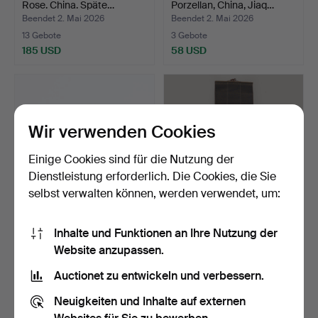
Rose. China. Späte…
Porzellan, China, Jiaq…
Beendet 2. Mai 2026
Beendet 2. Mai 2026
13 Gebote
3 Gebote
185 USD
58 USD
Wir verwenden Cookies
Einige Cookies sind für die Nutzung der
Dienstleistung erforderlich. Die Cookies, die Sie
selbst verwalten können, werden verwendet, um:
TASSE, Porzellan, Famille
YUN SHOUPING, nach
Inhalte und Funktionen an Ihre Nutzung der
rose. China. Qin…
dem Rollbild „Der Frühl…
Website anzupassen.
Beendet 2. Mai 2026
Beendet 25. Apr 2026
44 Gebote
16 Gebote
Auctionet zu entwickeln und verbessern.
499 USD
118 USD
Neuigkeiten und Inhalte auf externen