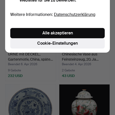
Websites für Sie zu bewerben.
Weitere Informationen:
Datenschutzerklärung
Alle akzeptieren
Cookie-Einstellungen
URNE mit DECKEL,
Chinesische Vase aus
Gartenmotiv, China, späte…
Feinsteinzeug, 20. Ja…
Beendet 6. Apr 2026
Beendet 4. Apr 2026
9 Gebote
2 Gebote
232 USD
43 USD