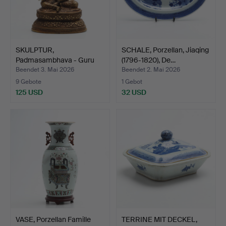
SKULPTUR,
SCHALE, Porzellan, Jiaqing
Padmasambhava - Guru
(1796-1820), De…
Rinpoche, K…
Beendet 3. Mai 2026
Beendet 2. Mai 2026
9 Gebote
1 Gebot
125 USD
32 USD
VASE, Porzellan Famille
TERRINE MIT DECKEL,