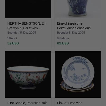
HERTHA BENGTSON, Ein
Eine chinesische
Set von 7 „Tiara“ -Po…
Porzellanschleuse aus
dem…
Beendet 15. Dez 2025
Beendet 8. Dez 2025
1 Gebot
9 Gebote
32 USD
69 USD
Eine Schale, Porzellan, mit
Ein Satz von vier