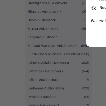
Hälsinglands Auktionsverk
(257)
Neu
Höganäs Auktionsverk
(215)
Höörs Auktionshall
(97)
Weitere 
Kalmar Auktionsverk
(294)
Karljohan Auktioner
(71)
Karlstad Hammarö Auktionsverk
(645)
Kunst- und Auktionshaus Kleinhenz
(530)
Laholms Auktionskammare
(308)
Lawrences Auctioneers
(474)
Leiflers Auktionshus
(17)
Limhamns Auktionsbyrå
(139)
Lyme Bay Auctions
(14)
Lysekils Auktionsbyrå
(71)