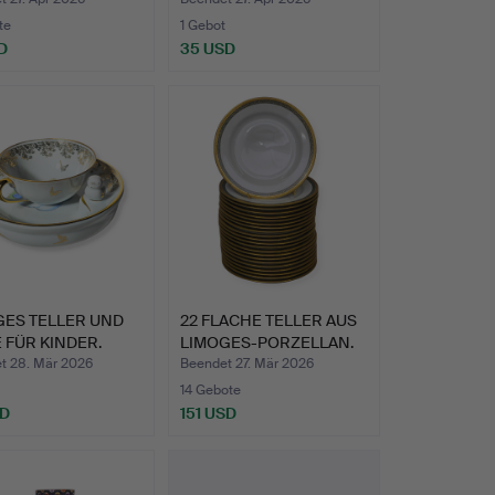
te
1 Gebot
D
35 USD
GES TELLER UND
22 FLACHE TELLER AUS
 FÜR KINDER.
LIMOGES-PORZELLAN.
GO…
t 28. Mär 2026
Beendet 27. Mär 2026
14 Gebote
SD
151 USD