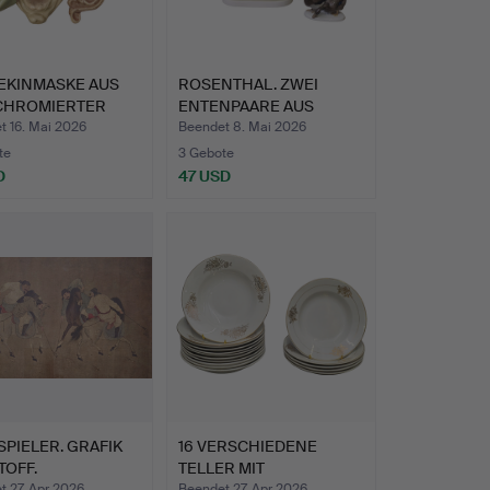
EKINMASKE AUS
ROSENTHAL. ZWEI
CHROMIERTER
ENTENPAARE AUS
IK.
GLASIERTEM …
t 16. Mai 2026
Beendet 8. Mai 2026
te
3 Gebote
D
47 USD
PIELER. GRAFIK
16 VERSCHIEDENE
TOFF.
TELLER MIT
OLISCHE…
GOLDORNAMENTEN.
 27. Apr 2026
Beendet 27. Apr 2026