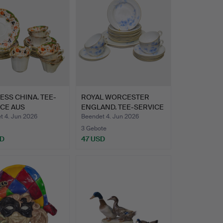
SS CHINA. TEE-
ROYAL WORCESTER
ICE AUS
ENGLAND. TEE-SERVICE
IERTEM …
AUS P…
t 4. Jun 2026
Beendet 4. Jun 2026
3 Gebote
SD
47 USD