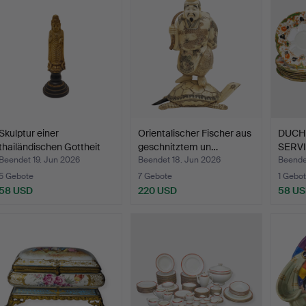
Skulptur einer
Orientalischer Fischer aus
DUCHE
thailändischen Gottheit
geschnitztem un…
SERV
aus…
GLAS
Beendet 19. Jun 2026
Beendet 18. Jun 2026
Beende
5 Gebote
7 Gebote
1 Gebot
58 USD
220 USD
58 U