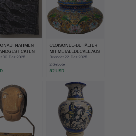
FONAUFNAHMEN
CLOISONEE-BEHÄLTER
HANDGESTICKTEN
MIT METALLDECKEL AUS
P…
DE…
t 30. Dez 2025
Beendet 22. Dez 2025
2 Gebote
SD
52 USD