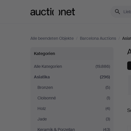
Auctionet.com
Alle beendeten Objekte
/
Barcelona Auctions
/
Asia
A
Asiatika
Kategorien
bei
Alle Kategorien
(19.886)
Asiatika
(296)
Barcelona
Bronzen
(5)
Auctions
Cloisonné
(1)
E
Holz
(4)
S
Jade
(3)
Keramik & Porzellan
(43)