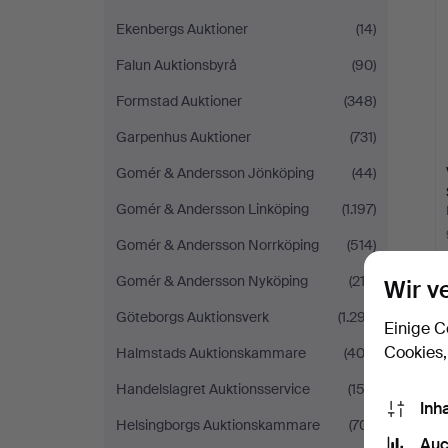
Ekenbergs Auktioner
(14)
Falun Auktionsbyrå
(90)
Formstad Auktioner
(348)
Garpenhus Auktioner
(731)
Gomér & Andersson Jönköping
(44)
Gomér & Andersson Linköping
(1.197)
Gomér & Andersson Norrköping
(514)
Gomér & Andersson Nyköping
(212)
Wir v
Göteborgs Auktionsverk
(1.297)
Einige C
Cookies,
Halmstads Auktionskammare
(403)
Handelslagret Auktionsservice
(152)
Inh
Helsingborgs Auktionskammare
(701)
Auc