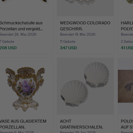
Schmuckschatulle aus
WEDGWOOD COLORADO
HARL
Porzellan und vergold…
GESCHIRR.
POLY
KERAM
Beendet 28. Mai 2026
Beendet 19. Mai 2026
Beende
7 Gebote
11 Gebote
2 Gebo
208 USD
347 USD
41 US
VASE AUS GLASIERTEM
ACHT
POLOS
PORZELLAN.
GRATINIERSCHALEN.
AUF S
MONG
Beendet 6. Mai 2026
Beendet 29. Apr 2026
Beendet