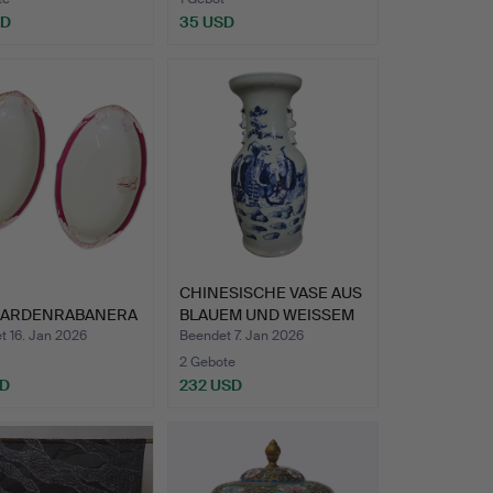
SD
35 USD
CHINESISCHE VASE AUS
ARDENRABANERA
BLAUEM UND WEISSEM
PO…
t 16. Jan 2026
Beendet 7. Jan 2026
RNISTISCHE…
2 Gebote
SD
232 USD