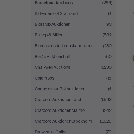
Barcelona Auctions
(296)
Batemans of Stamford
(4)
Bidstrup Auktioner
(93)
Bishop & Miller
(582)
Björnssons Auktionskammare
(230)
Borås Auktionshall
(50)
Chalkwell Auctions
(1.230)
Colombos
(15)
Connoisseur Bokauktioner
(4)
Crafoord Auktioner Lund
(1.593)
Crafoord Auktioner Malmö
(242)
Crafoord Auktioner Stockholm
(3.626)
Dreweatts Online
(79)