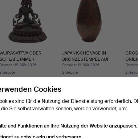
VAJRASATTVA ODER
JAPANISCHE VASE IN
GROS
SCHLAFE IMMER.
BRONZESTEMPEL AUF
ORIE
BUDDHISTIS…
DEM S…
MIT H
Beendet 19. Mär 2026
Beendet 19. Mär 2026
Beende
9 Gebote
2 Gebote
2 Gebo
99 USD
58 USD
41 US
erwenden Cookies
ookies sind für die Nutzung der Dienstleistung erforderlich. D
 die Sie selbst verwalten können, werden verwendet, um:
alte und Funktionen an Ihre Nutzung der Website anzupassen.
tionet zu entwickeln und verbessern.