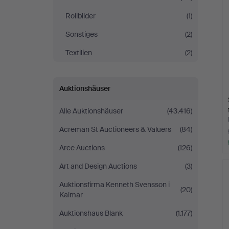
Rollbilder
(1)
Sonstiges
(2)
Textilien
(2)
Auktionshäuser
Alle Auktionshäuser
(43.416)
Acreman St Auctioneers & Valuers
(84)
Arce Auctions
(126)
Art and Design Auctions
(3)
Auktionsfirma Kenneth Svensson i
(20)
Kalmar
Auktionshaus Blank
(1.177)