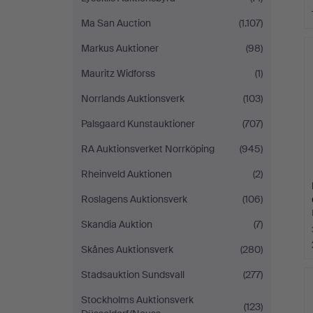
Ma San Auction
(1.107)
Markus Auktioner
(98)
Mauritz Widforss
(1)
Norrlands Auktionsverk
(103)
Palsgaard Kunstauktioner
(707)
RA Auktionsverket Norrköping
(945)
Rheinveld Auktionen
(2)
Roslagens Auktionsverk
(106)
Skandia Auktion
(7)
Skånes Auktionsverk
(280)
Stadsauktion Sundsvall
(277)
Stockholms Auktionsverk
(123)