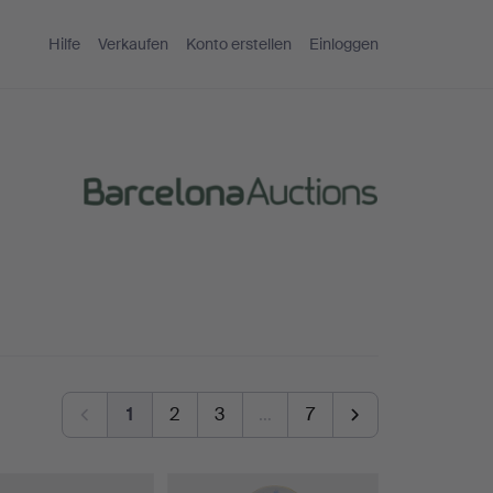
Hilfe
Verkaufen
Konto erstellen
Einloggen
1
2
3
…
7