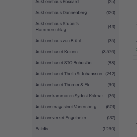
Auktionshaus Bossard
(25)
Auktionshaus Dannenberg
(120)
Auktionshaus Stuber's
(43)
Hammerschlag
Auktionshaus von Brühl
(35)
Auktionshuset Kolonn
(3.576)
Auktionshuset STO Bohuslän
(88)
Auktionshuset Thelin & Johansson
(242)
Auktionshuset Thörner & Ek
(60)
Auktionskammaren Sydost Kalmar
(36)
Auktionsmagasinet Vänersborg
(501)
Auktionsverket Engelholm
(137)
Balclis
(1.260)