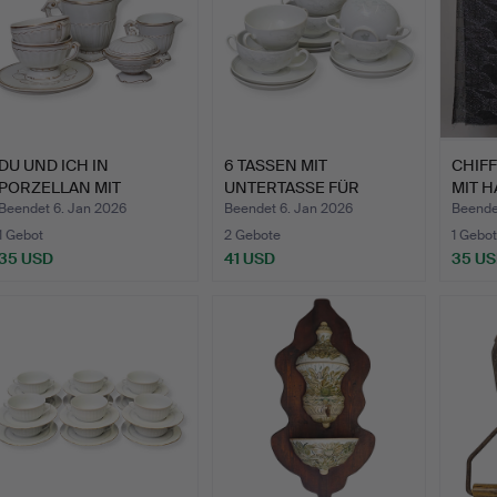
DU UND ICH IN
6 TASSEN MIT
CHIF
PORZELLAN MIT
UNTERTASSE FÜR
MIT 
GOLDRAND.
BAYERNSUPPE.
JET-A
Beendet 6. Jan 2026
Beendet 6. Jan 2026
Beende
1 Gebot
2 Gebote
1 Gebot
35 USD
41 USD
35 U