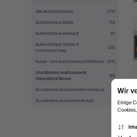
S
A
Alle Auktionshäuser
(174)
Auktionshaus Blank
(13)
Auktionshaus Bossard
(5)
Auktionshaus Stuber's
(28)
Hammerschlag
Kunst- und Auktionshaus Kleinhenz
(114)
Stockholms Auktionsverk
(6)
Düsseldorf/Neuss
Wir v
Stockholms Auktionsverk Hamburg
(7)
Stockholms Auktionsverk Köln
(1)
Einige C
Cookies,
Inh