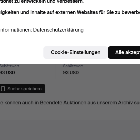
tionet zu entwickeln und verbessern.
igkeiten und Inhalte auf externen Websites für Sie zu bewerb
Informationen:
Datenschutzerklärung
Großer japanischer Teller /
Unbekannter Künstler,
Cookie-Einstellungen
Alle akzep
Wandteller aus…
Wandskulptur '' Foss…
7 Tage
7 Tage
Schätzwert
Schätzwert
93 USD
93 USD
Suche speichern
ie können auch in
Beendete Auktionen aus unserem Archiv
su