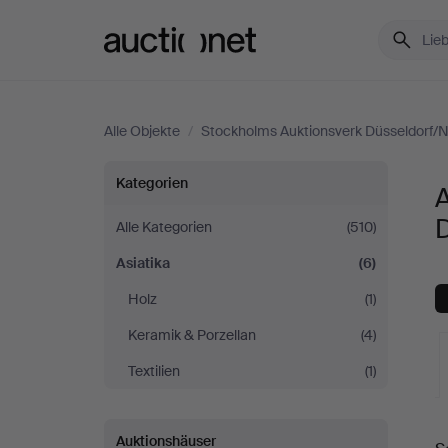
Auctionet.com
Alle Objekte
/
Stockholms Auktionsverk Düsseldorf/
Asiatika
Kategorien
A
bei
Alle Kategorien
(510)
Asiatika
(6)
Stockholms
Holz
(1)
Auktionsverk
Keramik & Porzellan
(4)
Düsseldorf/Neuss
Textilien
(1)
L
Auktionshäuser