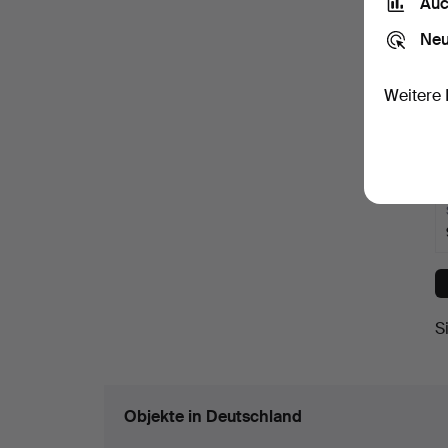
Auc
Neu
Weitere 
S
Objekte in Deutschland