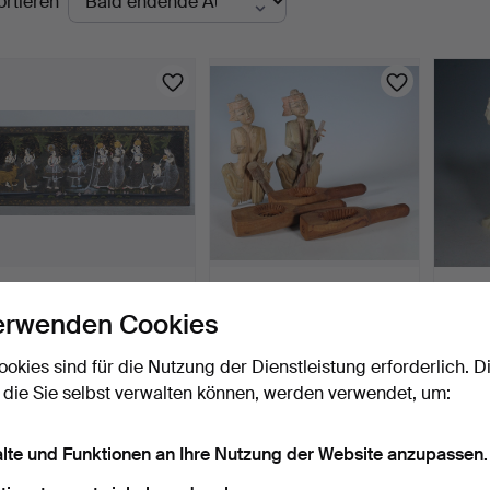
ortieren
uktionen
Pattachitra-Gemälde,
Konvolut Asiatika -
Porzell
Indien.
Handgeschnitzte Skulpt…
Putten 
erwenden Cookies
2 Std 31 Min
4 Std 14 Min
3 Tage
Schätzwert
Schätzwert
Schätz
ookies sind für die Nutzung der Dienstleistung erforderlich. D
463 USD
93 USD
93 U
 die Sie selbst verwalten können, werden verwendet, um:
alte und Funktionen an Ihre Nutzung der Website anzupassen.