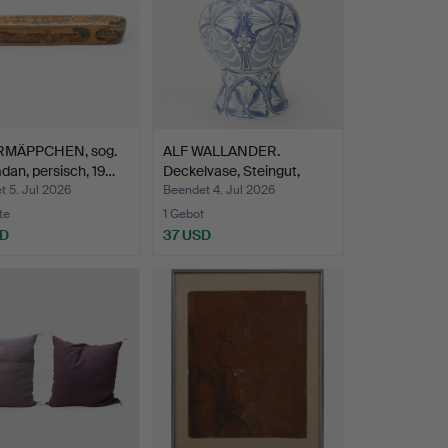
RMÄPPCHEN, sog.
ALF WALLANDER.
an, persisch, 19…
Deckelvase, Steingut,
Rörst…
 5. Jul 2026
Beendet 4. Jul 2026
te
1 Gebot
SD
37 USD