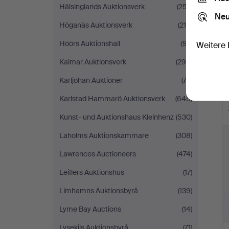
Hälsinglands Auktionsverk
(257)
Neu
Höganäs Auktionsverk
(215)
Höörs Auktionshall
(97)
Weitere 
Kalmar Auktionsverk
(294)
Karljohan Auktioner
(72)
Karlstad Hammarö Auktionsverk
(645)
Kunst- und Auktionshaus Kleinhenz
(530)
Laholms Auktionskammare
(308)
Lawrences Auctioneers
(474)
Leiflers Auktionshus
(17)
Limhamns Auktionsbyrå
(139)
Lyme Bay Auctions
(14)
Lysekils Auktionsbyrå
(71)