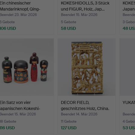
Ein chinesischer
KOKESHIDOLLS, 3 Stück
KOKES
Mandarinknopf, Qing-
und FIGUR, Holz, Jap…
Japan,
Dynas…
Beendet 23. Mär 2026
Beendet 15. Mär 2026
Beende
6 Gebote
5 Gebote
3 Gebo
106 USD
58 USD
48 U
Ein Satz von vier
DECOR FIELD,
YUKATA
japanischen Kokeshi-
geschnitztes Holz, China.
Pupp…
Beendet 15. Mär 2026
Beendet 14. Mär 2026
Beende
18 Gebote
11 Gebote
4 Gebo
116 USD
127 USD
53 U