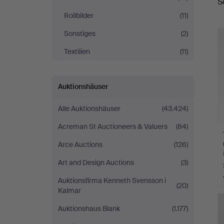
S
Rollbilder
(11)
Sonstiges
(2)
Textilien
(11)
Auktionshäuser
Alle Auktionshäuser
(43.424)
Acreman St Auctioneers & Valuers
(84)
Arce Auctions
(126)
Art and Design Auctions
(3)
Auktionsfirma Kenneth Svensson i
(20)
Kalmar
Auktionshaus Blank
(1.177)