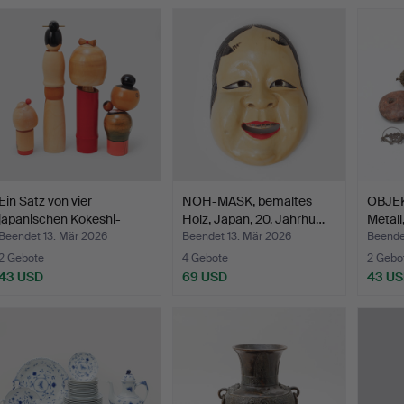
Ein Satz von vier
NOH-MASK, bemaltes
OBJEK
japanischen Kokeshi-
Holz, Japan, 20. Jahrhu…
Metall
Pupp…
Beendet 13. Mär 2026
Beendet 13. Mär 2026
Beendet
2 Gebote
4 Gebote
2 Gebo
43 USD
69 USD
43 U