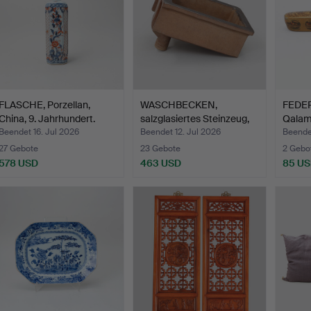
FLASCHE, Porzellan,
WASCHBECKEN,
FEDE
China, 9. Jahrhundert.
salzglasiertes Steinzeug,
Qalamd
Hög…
Beendet 16. Jul 2026
Beendet 12. Jul 2026
Beendet
27 Gebote
23 Gebote
2 Gebo
578 USD
463 USD
85 U