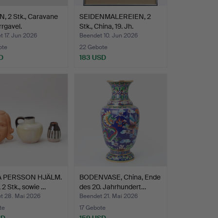
, 2 Stk., Caravane
SEIDENMALEREIEN, 2
rrgavel.
Stk., China, 19. Jh.
 17. Jun 2026
Beendet 10. Jun 2026
ote
22 Gebote
D
183 USD
A PERSSON HJÄLM.
BODENVASE, China, Ende
 2 Stk., sowie …
des 20. Jahrhundert…
t 28. Mai 2026
Beendet 21. Mai 2026
te
17 Gebote
SD
159 USD