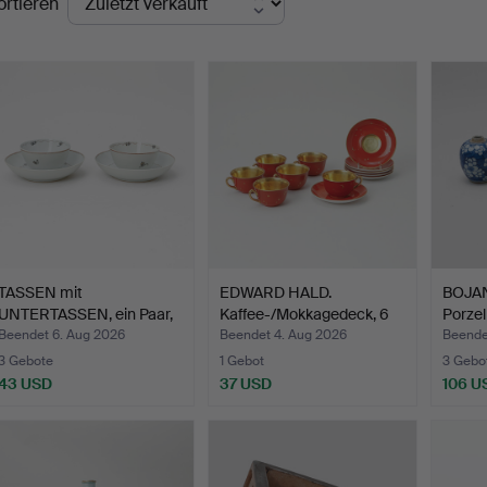
ortieren
TASSEN mit
EDWARD HALD.
BOJAN
UNTERTASSEN, ein Paar,
Kaffee-/Mokkagedeck, 6
Porzel
Chinapor…
Stk., …
Beendet 6. Aug 2026
Beendet 4. Aug 2026
Beende
3 Gebote
1 Gebot
3 Gebo
43 USD
37 USD
106 U