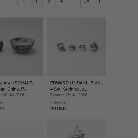
1
2
3
…
28
 sowie SCHALE,
EDWARD LINDAHL. Eulen,
lan, China, 17.-…
4 Stk., Steingut, s…
t 30. Jul 2026
Beendet 28. Jul 2026
te
5 Gebote
SD
151 USD