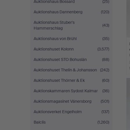
Auktionshaus Bossard
(25)
Auktionshaus Dannenberg
(120)
Auktionshaus Stuber's
(43)
Hammerschlag
Auktionshaus von Brühl
(35)
Auktionshuset Kolonn
(3.577)
Auktionshuset STO Bohuslän
(88)
Auktionshuset Thelin & Johansson
(242)
Auktionshuset Thörner & Ek
(60)
Auktionskammaren Sydost Kalmar
(36)
Auktionsmagasinet Vänersborg
(501)
Auktionsverket Engelholm
(137)
Balclis
(1.260)