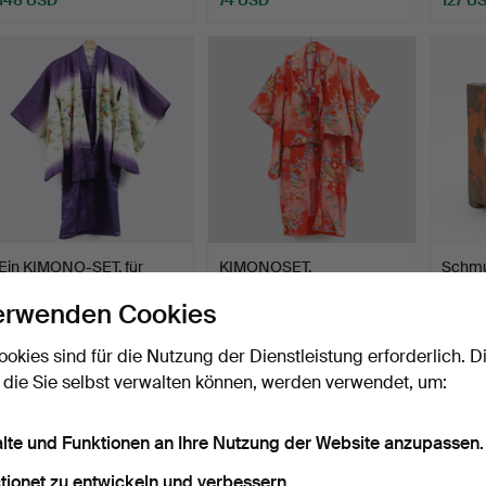
Ein KIMONO-SET, für
KIMONOSET,
Schmu
Jugendliche, Japan.
Kindermodell, Japan.
Messin
erwenden Cookies
Beendet 17. Apr 2026
Beendet 17. Apr 2026
Beende
4 Gebote
4 Gebote
5 Gebo
ookies sind für die Nutzung der Dienstleistung erforderlich. D
53 USD
53 USD
69 U
 die Sie selbst verwalten können, werden verwendet, um:
alte und Funktionen an Ihre Nutzung der Website anzupassen.
tionet zu entwickeln und verbessern.