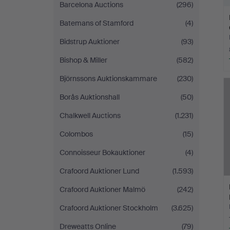
Barcelona Auctions
(296)
Batemans of Stamford
(4)
Bidstrup Auktioner
(93)
Bishop & Miller
(582)
Björnssons Auktionskammare
(230)
Borås Auktionshall
(50)
Chalkwell Auctions
(1.231)
Colombos
(15)
Connoisseur Bokauktioner
(4)
Crafoord Auktioner Lund
(1.593)
Crafoord Auktioner Malmö
(242)
Crafoord Auktioner Stockholm
(3.625)
Dreweatts Online
(79)