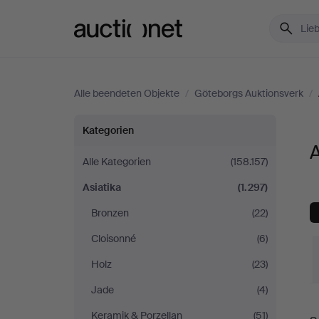
Auctionet.com
Alle beendeten Objekte
/
Göteborgs Auktionsverk
/
Asiatika
Kategorien
A
bei
Alle Kategorien
(158.157)
Asiatika
(1.297)
Göteborgs
Bronzen
(22)
Auktionsverk
Cloisonné
(6)
Holz
(23)
Jade
(4)
E
Keramik & Porzellan
(51)