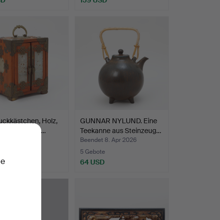
ckkästchen, Holz,
GUNNAR NYLUND. Eine
g, Kunstzells…
Teekanne aus Steinzeug…
t 9. Apr 2026
Beendet 8. Apr 2026
te
5 Gebote
ie
SD
64 USD