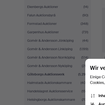
Ekenbergs Auktioner
(14)
Falun Auktionsbyrå
(90)
Formstad Auktioner
(348)
Garpenhus Auktioner
(731)
Gomér & Andersson Jönköping
(44)
Gomér & Andersson Linköping
(1.199)
Gomér & Andersson Norrköping
(514)
Gomér & Andersson Nyköping
(212)
Wir v
Göteborgs Auktionsverk
(1.297)
Einige C
Cookies,
Halmstads Auktionskammare
(403)
Handelslagret Auktionsservice
(153)
Inh
Helsingborgs Auktionskammare
(701)
Auc