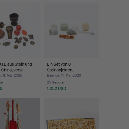
TE aus Stein und
Ein Set von 8
, China, versc…
Steinobjekten,
hauptsächlich…
 11. Mär 2026
Beendet 11. Mär 2026
te
25 Gebote
SD
1.052 USD