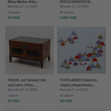
Ming-Marke, Arita…
PERÜCKENSTOCK,
Porzellan, Chi…
Beendet 22. Jul 2026
Beendet 21. Jul 2026
2 Gebote
46 Gebote
53 USD
1.085 USD
TRUHE, auf Gestell, Holz
TEXTILARBEIT, Beamte,
und Lack, China, …
Japan, zeitgenössisc…
Beendet 20. Jul 2026
Beendet 17. Jul 2026
1 Gebot
10 Gebote
37 USD
90 USD