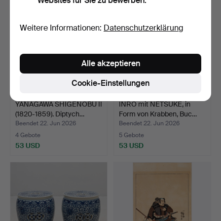
Websites für Sie zu bewerben.
Weitere Informationen:
Datenschutzerklärung
Alle akzeptieren
Cookie-Einstellungen
YANAGAWA SHIGENOBU II
INRŌ mit NETSUKE, in
(1820-1859). Diptych…
Form von Krabben, Buc…
Beendet 22. Jun 2026
Beendet 22. Jun 2026
4 Gebote
5 Gebote
53 USD
53 USD