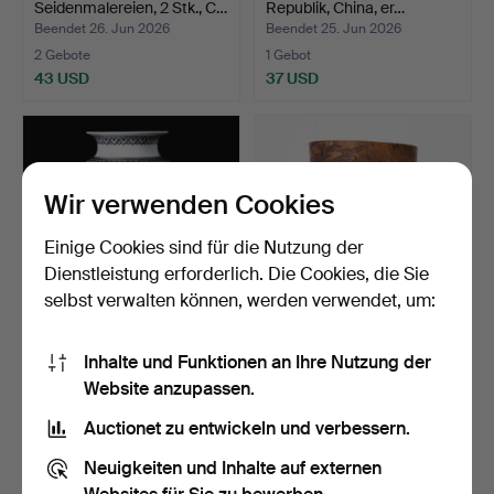
Seidenmalereien, 2 Stk., C…
Republik, China, er…
Beendet 26. Jun 2026
Beendet 25. Jun 2026
2 Gebote
1 Gebot
43 USD
37 USD
Wir verwenden Cookies
Einige Cookies sind für die Nutzung der
Dienstleistung erforderlich. Die Cookies, die Sie
selbst verwalten können, werden verwendet, um:
VASE, Porzellan, China,
PINSELVASE, Bambus,
Inhalte und Funktionen an Ihre Nutzung der
20./21. Jahrhunder…
China, Qing-Dynastie 1…
Website anzupassen.
Beendet 25. Jun 2026
Beendet 24. Jun 2026
7 Gebote
13 Gebote
Auctionet zu entwickeln und verbessern.
117 USD
101 USD
Neuigkeiten und Inhalte auf externen