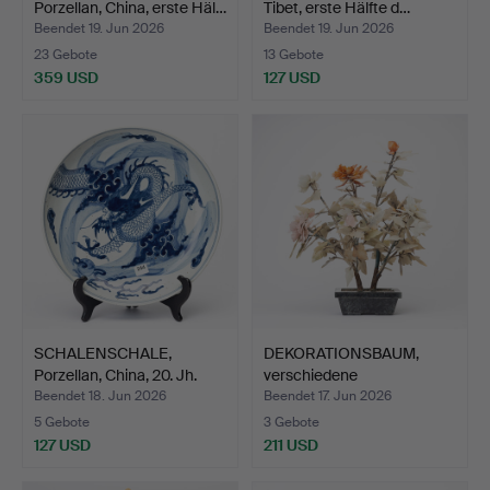
Porzellan, China, erste Häl…
Tibet, erste Hälfte d…
Beendet 19. Jun 2026
Beendet 19. Jun 2026
23 Gebote
13 Gebote
359 USD
127 USD
SCHALENSCHALE,
DEKORATIONSBAUM,
Porzellan, China, 20. Jh.
verschiedene
Gesteinsarte…
Beendet 18. Jun 2026
Beendet 17. Jun 2026
5 Gebote
3 Gebote
127 USD
211 USD