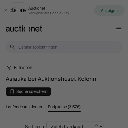
Auctionet
Anzeigen
Schließen
Verfügbar auf Google Play
Auctionet.com
Filtrieren
Asiatika
Asiatika bei Auktionshuset Kolonn
bei
Suche speichern
Auktionshuset
Laufende Auktionen
Endpreise
(3 576)
Kolonn
Endpreise
Sortieren