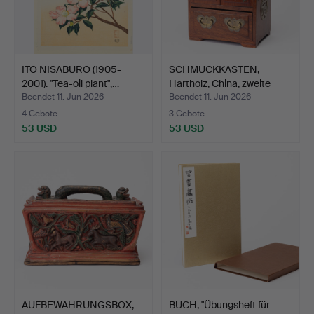
ITO NISABURO (1905-
SCHMUCKKASTEN,
2001). "Tea-oil plant",…
Hartholz, China, zweite
Häl…
Beendet 11. Jun 2026
Beendet 11. Jun 2026
4 Gebote
3 Gebote
53 USD
53 USD
AUFBEWAHRUNGSBOX,
BUCH, "Übungsheft für