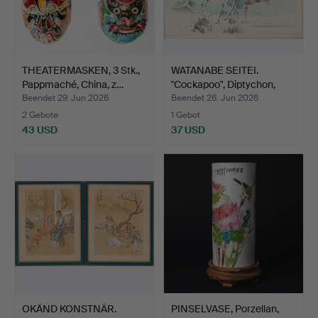
THEATERMASKEN, 3 Stk.,
WATANABE SEITEI.
Pappmaché, China, z…
"Cockapoo", Diptychon,
Ho…
Beendet 29. Jun 2026
Beendet 26. Jun 2026
2 Gebote
1 Gebot
43 USD
37 USD
OKÄND KONSTNÄR.
PINSELVASE, Porzellan,