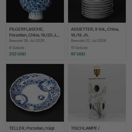
PILGERFLASCHE,
ASSIETTER, 9 Stk., China,
Porzellan, China, 19./20. J…
18./19. Jh.
Beendet 26. Jul 2026
Beendet 22. Jul 2026
8 Gebote
10 Gebote
232 USD
87 USD
TELLER, Porzellan, trägt
TISCHLAMPE /