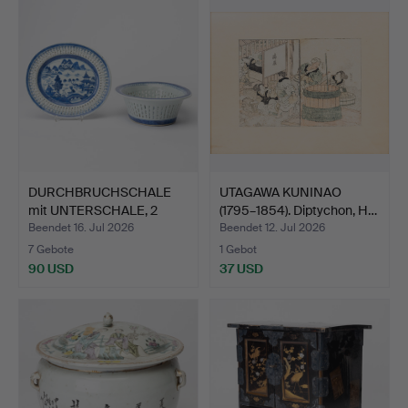
DURCHBRUCHSCHALE
UTAGAWA KUNINAO
mit UNTERSCHALE, 2
(1795–1854). Diptychon, H…
Teile,…
Beendet 16. Jul 2026
Beendet 12. Jul 2026
7 Gebote
1 Gebot
90 USD
37 USD