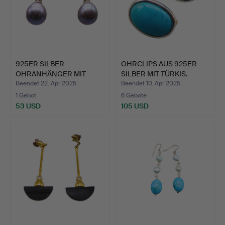
925ER SILBER
OHRCLIPS AUS 925ER
OHRANHÄNGER MIT
SILBER MIT TÜRKIS.
SÜSSWASSER ZU…
Beendet 22. Apr 2025
Beendet 10. Apr 2025
1 Gebot
6 Gebote
53 USD
105 USD