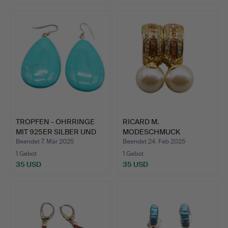
TROPFEN - OHRRINGE
RICARD M.
MIT 925ER SILBER UND
MODESCHMUCK
TÜ…
CREOLEN MIT
Beendet 7. Mär 2025
Beendet 24. Feb 2025
KUNSTPER…
1 Gebot
1 Gebot
35 USD
35 USD