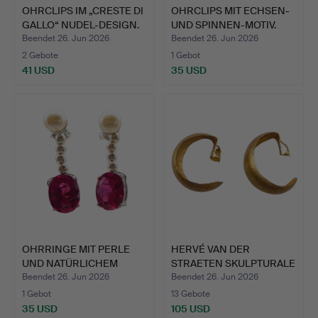
OHRCLIPS IM „CRESTE DI
OHRCLIPS MIT ECHSEN-
GALLO“ NUDEL-DESIGN.
UND SPINNEN-MOTIV.
Beendet 26. Jun 2026
Beendet 26. Jun 2026
2 Gebote
1 Gebot
41 USD
35 USD
OHRRINGE MIT PERLE
HERVÉ VAN DER
UND NATÜRLICHEM
STRAETEN SKULPTURALE
RUBIN.
OHRCLIP…
Beendet 26. Jun 2026
Beendet 26. Jun 2026
1 Gebot
13 Gebote
35 USD
105 USD