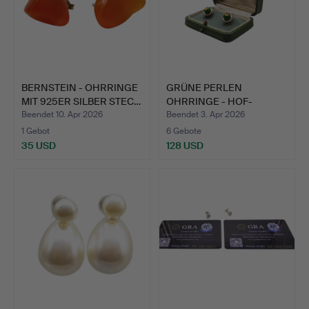
BERNSTEIN - OHRRINGE
GRÜNE PERLEN
MIT 925ER SILBER STEC…
OHRRINGE - HOF-
GOLDSCHMIEDE J…
Beendet 10. Apr 2026
Beendet 3. Apr 2026
1 Gebot
6 Gebote
35 USD
128 USD