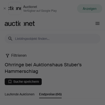
Auctionet
Anzeigen
Schließen
Verfügbar auf Google Play
Auctionet.com
Filtrieren
Ohrringe
Ohrringe bei Auktionshaus Stuber's
bei
Hammerschlag
Auktionshaus
Suche speichern
Stuber's
Laufende Auktionen
Endpreise
(66)
Hammerschlag