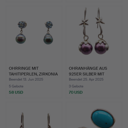
OHRRINGE MIT
OHRANHÄNGE AUS
TAHITIPERLEN, ZIRKONIA
925ER SILBER MIT
AUS 92…
MUSCHELKER…
Beendet 13. Jun 2025
Beendet 25. Apr 2025
5 Gebote
3 Gebote
58 USD
70 USD