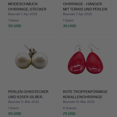
MODESCHMUCK
OHRRINGE - HÄNGER
OHRRINGE, STECKER
MIT TÜRKIS UND PERLEN
AUS 925ER SI…
AU…
Beendet 7. Apr 2025
Beendet 7. Apr 2025
1 Gebot
1 Gebot
35 USD
35 USD
PERLEN OHRSTECKER
ROTE TROPFENFÖRMIGE
UND 925ER SILBER.
KORALLENOHRRINGE
UND 9…
Beendet 11. Mär 2025
Beendet 10. Mär 2025
1 Gebot
8 Gebote
35 USD
70 USD