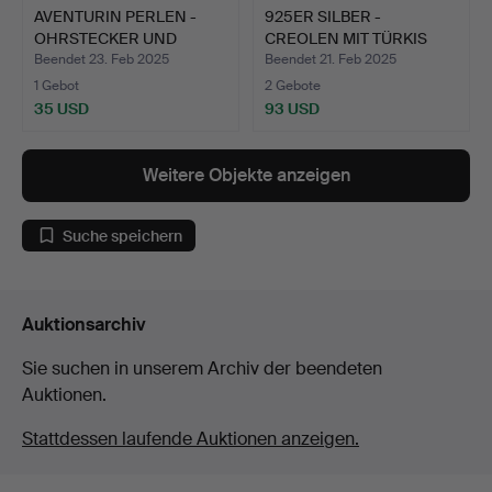
AVENTURIN PERLEN -
925ER SILBER -
OHRSTECKER UND
CREOLEN MIT TÜRKIS
925ER SI…
UND ZIRK…
Beendet 23. Feb 2025
Beendet 21. Feb 2025
1 Gebot
2 Gebote
35 USD
93 USD
Weitere Objekte anzeigen
Suche speichern
Auktionsarchiv
Sie suchen in unserem Archiv der beendeten
Auktionen.
Stattdessen laufende Auktionen anzeigen.