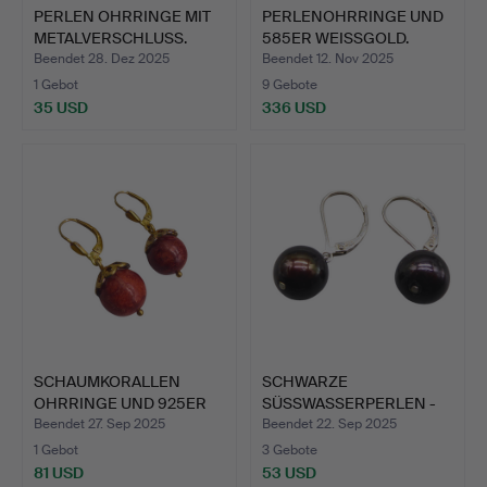
PERLEN OHRRINGE MIT
PERLENOHRRINGE UND
METALVERSCHLUSS.
585ER WEISSGOLD.
Beendet 28. Dez 2025
Beendet 12. Nov 2025
1 Gebot
9 Gebote
35 USD
336 USD
SCHAUMKORALLEN
SCHWARZE
OHRRINGE UND 925ER
SÜSSWASSERPERLEN -
SILBER.
OHRANHÄNGER UN…
Beendet 27. Sep 2025
Beendet 22. Sep 2025
1 Gebot
3 Gebote
81 USD
53 USD