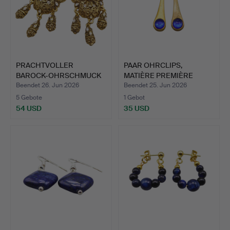
PRACHTVOLLER
PAAR OHRCLIPS,
BAROCK-OHRSCHMUCK
MATIÈRE PREMIÈRE
VON SATELLI…
PARIS.
Beendet 26. Jun 2026
Beendet 25. Jun 2026
5 Gebote
1 Gebot
54 USD
35 USD