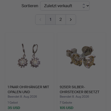
Endpreise
Sortieren
1
2
1 PAAR OHRHÄNGER MIT
925ER SILBER-
OPALEN UND
OHRSTECKER BESETZT
STRASSBESA…
MIT MOISSA…
Beendet 8. Aug 2026
Beendet 8. Aug 2026
1 Gebot
7 Gebote
35 USD
105 USD