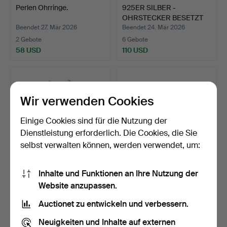
Perlen Ohrringe.
925ER SILBER -
OHRSTECKER BESETZT
MIT MOIS…
Beendet 27. Mär 2026
Beendet 24. Mär 2026
2 Gebote
6 Gebote
58 USD
110 USD
Wir verwenden Cookies
Einige Cookies sind für die Nutzung der
Dienstleistung erforderlich. Die Cookies, die Sie
selbst verwalten können, werden verwendet, um:
Inhalte und Funktionen an Ihre Nutzung der
925ER PERLEN -
GIANNI VERSACE -
Website anzupassen.
OHRRINGE.
OHRCLIPS.
Beendet 15. Mär 2026
Beendet 12. Mär 2026
Auctionet zu entwickeln und verbessern.
8 Gebote
2 Gebote
93 USD
128 USD
Neuigkeiten und Inhalte auf externen