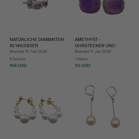
NATÜRLICHE DIAMANTEN
AMETHYST -
IN 14K/585ER
OHRSTECKER UND
WEISSGOL…
925ER SILBER.
Beendet 13. Feb 2026
Beendet 11. Jan 2026
6 Gebote
1 Gebot
168 USD
35 USD