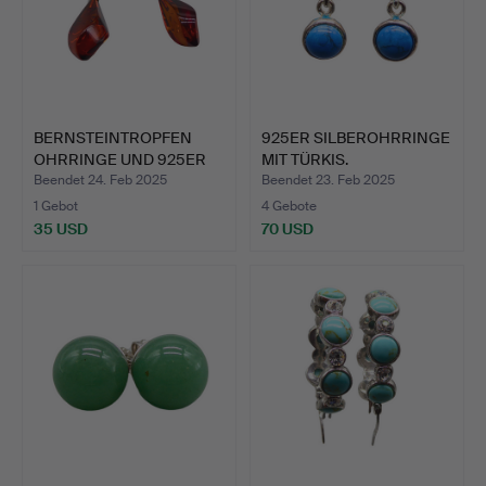
BERNSTEINTROPFEN
925ER SILBEROHRRINGE
OHRRINGE UND 925ER
MIT TÜRKIS.
SILBER.
Beendet 24. Feb 2025
Beendet 23. Feb 2025
1 Gebot
4 Gebote
35 USD
70 USD