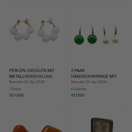
PERLEN CREOLEN MIT
2 PAAR
METALLVERSCHLUSS.
HÄNGEOHRRINGE MIT
PERLEN, VERSILBER…
Beendet 29. Apr 2026
Beendet 24. Apr 2026
1 Gebot
6 Gebote
35 USD
81 USD