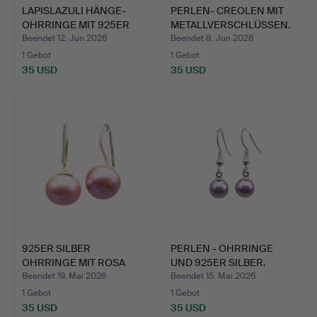
LAPISLAZULI HÄNGE-
PERLEN- CREOLEN MIT
OHRRINGE MIT 925ER
METALLVERSCHLÜSSEN.
SILBE…
Beendet 12. Jun 2026
Beendet 8. Jun 2026
1 Gebot
1 Gebot
35 USD
35 USD
925ER SILBER
PERLEN - OHRRINGE
OHRRINGE MIT ROSA
UND 925ER SILBER.
PERLE.
Beendet 19. Mai 2026
Beendet 15. Mai 2026
1 Gebot
1 Gebot
35 USD
35 USD