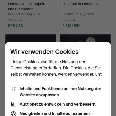
Ohrstecker mit Saphiren
Paar Solitär Ohrstecker.
und Diamanten.
Beendet 22. Aug 2024
Beendet 16. Aug 2024
24 Gebote
8 Gebote
568 USD
2.313 USD
Wir verwenden Cookies
Einige Cookies sind für die Nutzung der
Dienstleistung erforderlich. Die Cookies, die Sie
selbst verwalten können, werden verwendet, um:
Inhalte und Funktionen an Ihre Nutzung der
Ohrringe mit Diamanten.
Ohrringe mit Tumalinen,
Website anzupassen.
Quarzen und Diaman…
Beendet 13. Aug 2024
Beendet 6. Aug 2024
Auctionet zu entwickeln und verbessern.
39 Gebote
1 Gebot
1.099 USD
463 USD
Neuigkeiten und Inhalte auf externen