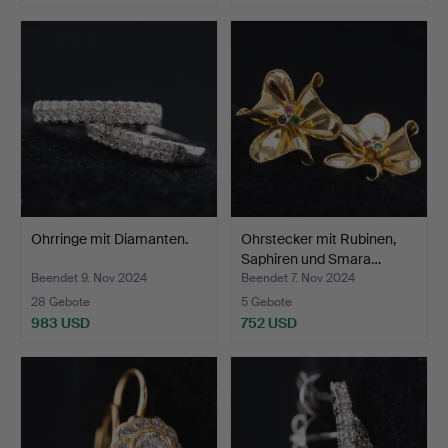
Ohrringe mit Diamanten.
Ohrstecker mit Rubinen,
Saphiren und Smara…
Beendet 9. Nov 2024
Beendet 7. Nov 2024
28 Gebote
5 Gebote
983 USD
752 USD