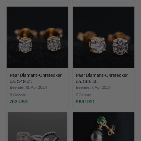
Paar Diamant-Ohrstecker
Paar Diamant-Ohrstecker
ca. 0.48 ct.
ca. 0.65 ct.
Beendet 16. Apr 2024
Beendet 7. Apr 2024
8 Gebote
7 Gebote
753 USD
983 USD