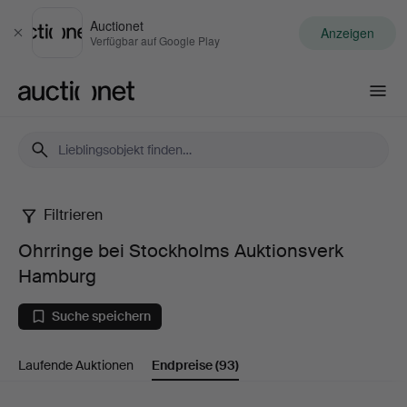
Auctionet
Anzeigen
Schließen
Verfügbar auf Google Play
Auctionet.com
Filtrieren
Ohrringe
Ohrringe bei Stockholms Auktionsverk
bei
Hamburg
Stockholms
Suche speichern
Auktionsverk
Laufende Auktionen
Endpreise
(93)
Hamburg