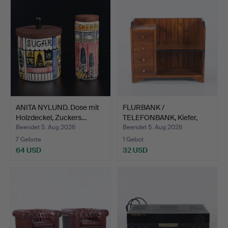
ANITA NYLUND. Dose mit
FLURBANK /
Holzdeckel, Zuckers…
TELEFONBANK, Kiefer,
1970er Jah…
Beendet 5. Aug 2026
Beendet 5. Aug 2026
7 Gebote
1 Gebot
64 USD
32 USD