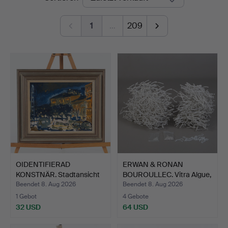
1
…
209
OIDENTIFIERAD
ERWAN & RONAN
KONSTNÄR. Stadtansicht
BOUROULLEC. Vitra Algue,
im Ab…
ca.…
Beendet 8. Aug 2026
Beendet 8. Aug 2026
1 Gebot
4 Gebote
32 USD
64 USD