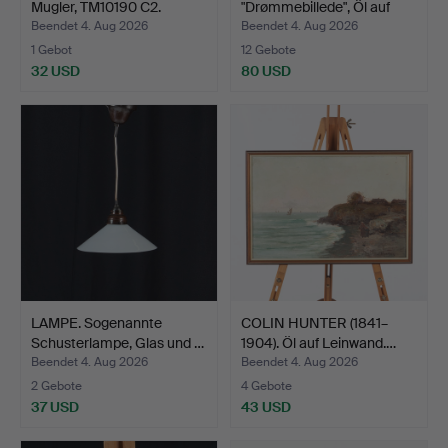
Mugler, TM10190 C2.
"Drømmebillede", Öl auf
Lei…
Beendet 4. Aug 2026
Beendet 4. Aug 2026
1 Gebot
12 Gebote
32 USD
80 USD
LAMPE. Sogenannte
COLIN HUNTER (1841–
Schusterlampe, Glas und …
1904). Öl auf Leinwand.…
Beendet 4. Aug 2026
Beendet 4. Aug 2026
2 Gebote
4 Gebote
37 USD
43 USD