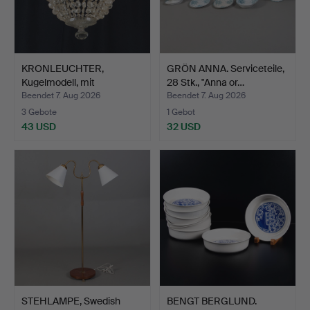
KRONLEUCHTER,
GRÖN ANNA. Serviceteile,
Kugelmodell, mit
28 Stk., "Anna or…
Glaskuppel …
Beendet 7. Aug 2026
Beendet 7. Aug 2026
3 Gebote
1 Gebot
43 USD
32 USD
STEHLAMPE, Swedish
BENGT BERGLUND.