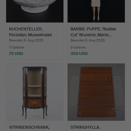
KUCHENTELLER,
BARBIE-PUPPE, "Bubble
Porzellan, Musselmalet
Cut" Brunette, Matte…
Volls…
Beendet 6. Aug 2026
Beendet 6. Aug 2026
11 Gebote
9 Gebote
75 USD
359 USD
VITRINENSCHRANK,
STRINGHYLLA.