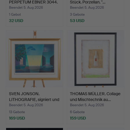
PERPETUM EBNER 3044.
Stück. Porzellan. "…
Beendet 5. Aug 2026
Beendet 5. Aug 2026
1 Gebot
3 Gebote
32 USD
53 USD
SVEN JONSON.
THOMAS MÜLLER. Collage
LITHOGRAFIE, signiert und
und Mischtechnik au…
num…
Beendet 5. Aug 2026
Beendet 5. Aug 2026
13 Gebote
6 Gebote
169 USD
159 USD