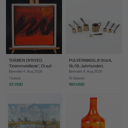
TORBEN DYRVED.
PULVERMASS, 8 Stück,
"Drømmebillede", Öl auf
18./19. Jahrhundert.
Lei…
Beendet 4. Aug 2026
Beendet 4. Aug 2026
1 Gebot
15 Gebote
32 USD
180 USD