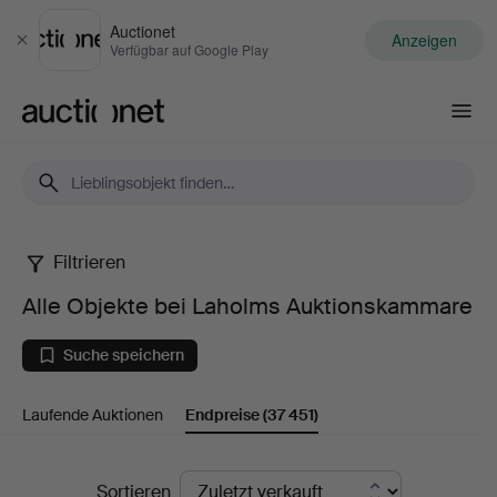
Auctionet
Anzeigen
Schließen
Verfügbar auf Google Play
Auctionet.com
Filtrieren
Alle
Alle Objekte bei Laholms Auktionskammare
Objekte
Suche speichern
bei
Laufende Auktionen
Endpreise
(37 451)
Laholms
Auktionskammare
Endpreise
Sortieren