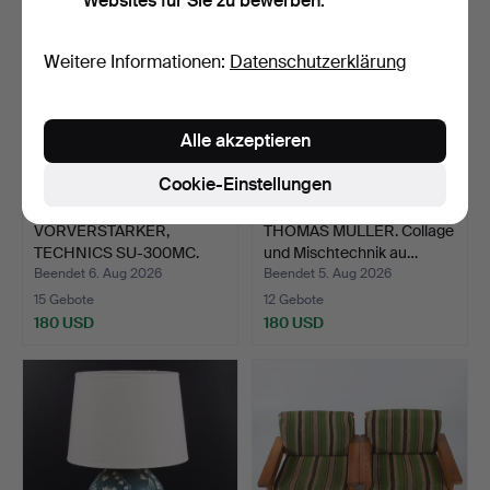
Websites für Sie zu bewerben.
Weitere Informationen:
Datenschutzerklärung
Alle akzeptieren
Cookie-Einstellungen
VORVERSTÄRKER,
THOMAS MÜLLER. Collage
TECHNICS SU-300MC.
und Mischtechnik au…
Beendet 6. Aug 2026
Beendet 5. Aug 2026
15 Gebote
12 Gebote
180 USD
180 USD