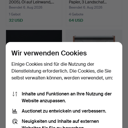
2005). Öl auf Leinwand,…
Papier, 3 Landschaf…
Beendet 6. Aug 2026
Beendet 6. Aug 2026
1 Gebot
4 Gebote
32 USD
64 USD
Wir verwenden Cookies
Einige Cookies sind für die Nutzung der
Dienstleistung erforderlich. Die Cookies, die Sie
selbst verwalten können, werden verwendet, um:
STIG LINDBERG.
TONBANDGERÄT, TEAC A-
Inhalte und Funktionen an Ihre Nutzung der
Butterdose, "Berså",
6300.
Website anzupassen.
Porzel…
Beendet 6. Aug 2026
Beendet 6. Aug 2026
3 Gebote
25 Gebote
Auctionet zu entwickeln und verbessern.
43 USD
317 USD
Neuigkeiten und Inhalte auf externen