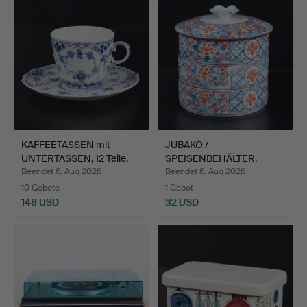
KAFFEETASSEN mit
JUBAKO /
UNTERTASSEN, 12 Teile,
SPEISENBEHÄLTER.
"M…
Sogenannte Jubak…
Beendet 6. Aug 2026
Beendet 6. Aug 2026
10 Gebote
1 Gebot
148 USD
32 USD