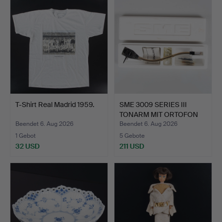
T-Shirt Real Madrid 1959.
SME 3009 SERIES III
TONARM MIT ORTOFON
SL2…
Beendet 6. Aug 2026
Beendet 6. Aug 2026
1 Gebot
5 Gebote
32 USD
211 USD