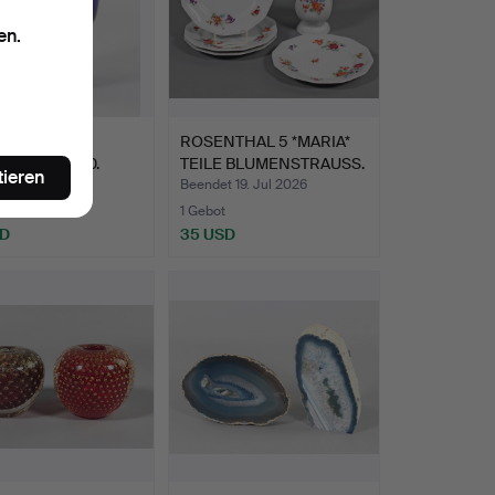
en.
ESIENTHAL
ROSENTHAL 5 *MARIA*
ASE um 1920.
TEILE BLUMENSTRAUSS.
tieren
 19. Jul 2026
Beendet 19. Jul 2026
1 Gebot
SD
35 USD