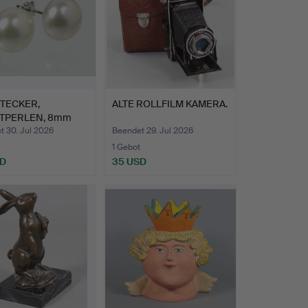
TECKER,
ALTE ROLLFILM KAMERA.
TPERLEN, 8mm
R 925.
t 30. Jul 2026
Beendet 29. Jul 2026
1 Gebot
SD
35 USD