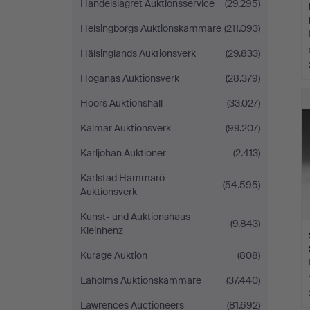
Handelslagret Auktionsservice
(29.295)
Helsingborgs Auktionskammare
(211.093)
Hälsinglands Auktionsverk
(29.833)
Höganäs Auktionsverk
(28.379)
Höörs Auktionshall
(33.027)
Kalmar Auktionsverk
(99.207)
Karljohan Auktioner
(2.413)
Karlstad Hammarö
(54.595)
Auktionsverk
Kunst- und Auktionshaus
(9.843)
Kleinhenz
Kurage Auktion
(808)
Laholms Auktionskammare
(37.440)
Lawrences Auctioneers
(81.692)