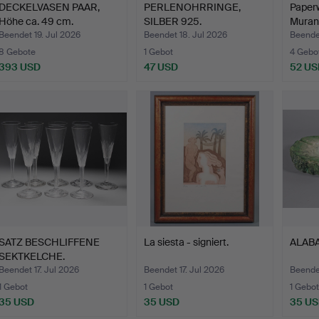
DECKELVASEN PAAR,
PERLENOHRRINGE,
Paperw
Höhe ca. 49 cm.
SILBER 925.
Muran
Beendet 19. Jul 2026
Beendet 18. Jul 2026
Beendet
8 Gebote
1 Gebot
4 Gebo
393 USD
47 USD
52 US
SATZ BESCHLIFFENE
La siesta - signiert.
ALAB
SEKTKELCHE.
Beendet 17. Jul 2026
Beendet 17. Jul 2026
Beendet
1 Gebot
1 Gebot
1 Gebot
35 USD
35 USD
35 U