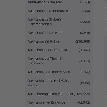
Auktionshaus Bossard
(5.151)
Auktionshaus Dannenberg
(766)
Auktionshaus Stuber's
(2.513)
Hammerschlag
Auktionshaus von Brühl
(1.045)
Auktionshuset Kolonn
(238.088)
Auktionshuset STO Bohuslän
(11.860)
Auktionshuset Thelin &
(91.871)
Johansson
Auktionshuset Thörner & Ek
(21.760)
Auktionskammaren Sydost
(14.181)
Kalmar
Auktionsmagasinet Vänersborg
(25.548)
Auktionsverket Engelholm
(42.552)