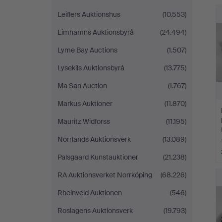
Leiflers Auktionshus
(10.553)
Limhamns Auktionsbyrå
(24.494)
Lyme Bay Auctions
(1.507)
Lysekils Auktionsbyrå
(13.775)
Ma San Auction
(1.767)
Markus Auktioner
(11.870)
Mauritz Widforss
(11.195)
Norrlands Auktionsverk
(13.089)
Palsgaard Kunstauktioner
(21.238)
RA Auktionsverket Norrköping
(68.226)
Rheinveld Auktionen
(546)
Roslagens Auktionsverk
(19.793)