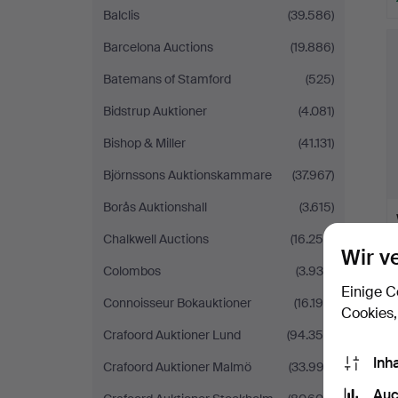
Balclis
(39.586)
Barcelona Auctions
(19.886)
Batemans of Stamford
(525)
Bidstrup Auktioner
(4.081)
Bishop & Miller
(41.131)
Björnssons Auktionskammare
(37.967)
Borås Auktionshall
(3.615)
Chalkwell Auctions
(16.259)
Wir v
Colombos
(3.935)
Einige C
Connoisseur Bokauktioner
(16.194)
Cookies,
Crafoord Auktioner Lund
(94.355)
Inh
Crafoord Auktioner Malmö
(33.992)
Auc