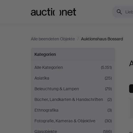
Auctionet.com
Alle beendeten Objekte
/
Auktionshaus Bossard
Alle
Kategorien
A
Objekte
Alle Kategorien
(5.151)
Asiatika
(25)
bei
Beleuchtung & Lampen
(79)
Auktionshaus
Bücher, Landkarten & Handschriften
(2)
Bossard
Ethnografika
(3)
Fotografie, Kameras & Objektive
(30)
E
Glasobjekte
(186)