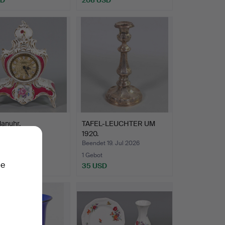
lanuhr.
TAFEL-LEUCHTER UM
1920.
t 20. Jul 2026
Beendet 19. Jul 2026
1 Gebot
ie
SD
35 USD