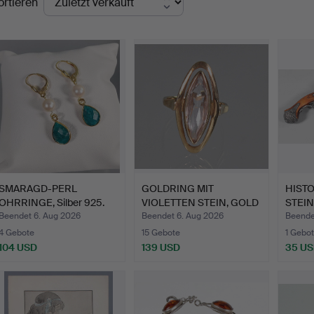
ortieren
SMARAGD-PERL
GOLDRING MIT
HIST
OHRRINGE, Silber 925.
VIOLETTEN STEIN, GOLD
STEIN
333.
Replik
Beendet 6. Aug 2026
Beendet 6. Aug 2026
Beende
4 Gebote
15 Gebote
1 Gebot
104 USD
139 USD
35 U