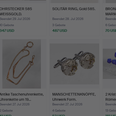
OHRSTECKER 585
SOLITÄR RING, Gold 585.
BRON
WEISSGOLD.
MARM
Beendet 29. Jul 2026
Beendet 28. Jul 2026
Beende
10 Gebote
3 Gebote
6 Gebo
347 USD
487 USD
70 US
Antike Taschenuhrenkette,
MANSCHETTENKNÖPFE,
2 Kris
Uhrenkette um 19…
Uhrwerk Form.
Römer
Beendet 27. Jul 2026
Beendet 27. Jul 2026
Beendet
2 Gebote
4 Gebote
13 Geb
41 USD
52 USD
181 U