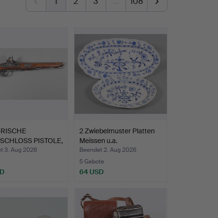
1
2
3
…
108
ORISCHE
2 Zwiebelmuster Platten
SCHLOSS PISTOLE,
Meissen u.a.
.
t 3. Aug 2026
Beendet 2. Aug 2026
5 Gebote
SD
64 USD