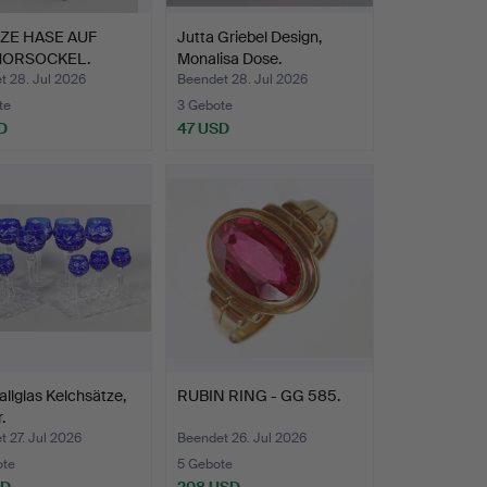
ZE HASE AUF
Jutta Griebel Design,
ORSOCKEL.
Monalisa Dose.
t 28. Jul 2026
Beendet 28. Jul 2026
te
3 Gebote
D
47 USD
tallglas Kelchsätze,
RUBIN RING - GG 585.
.
 27. Jul 2026
Beendet 26. Jul 2026
ote
5 Gebote
SD
208 USD