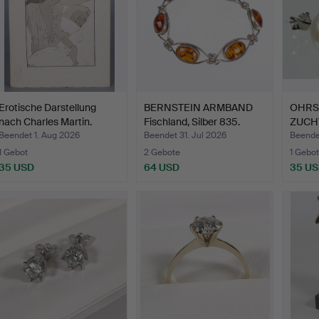
Erotische Darstellung
BERNSTEIN ARMBAND
OHRS
nach Charles Martin.
Fischland, Silber 835.
ZUCH
SILBE
Beendet 1. Aug 2026
Beendet 31. Jul 2026
Beende
1 Gebot
2 Gebote
1 Gebot
35 USD
64 USD
35 U