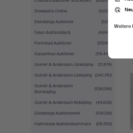
Crafoord Auktioner Stockholm
(80.604)
Neu
Dreweatts Online
(3.000)
Ekenbergs Auktioner
(3.011)
Weitere 
Falun Auktionsbyrå
(4.646)
Formstad Auktioner
(37.098)
Garpenhus Auktioner
(118.442)
Gomér & Andersson Jönköping
(12.874)
Gomér & Andersson Linköping
(245.761)
Gomér & Andersson
(108.098)
Norrköping
Gomér & Andersson Nyköping
(49.928)
Göteborgs Auktionsverk
(158.128)
Halmstads Auktionskammare
(68.393)