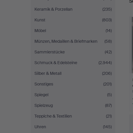
S
Keramik & Porzellan
(235)
Kunst
(803)
Möbel
(14)
Münzen, Medaillen & Briefmarken
(58)
Sammlerstücke
(42)
Schmuck & Edelsteine
(2.944)
Silber & Metall
(206)
Sonstiges
(201)
Spiegel
(5)
Spielzeug
(87)
Teppiche & Textilien
(21)
Uhren
(145)