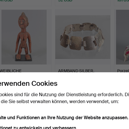
WEIBLICHE
ARMBAND SILBER,
Porzel
AHNENFIGUR,
HAMMERSCHLAGARBEIT
erwenden Cookies
Elfenbeinküste.
.
Beendet 26. Jul 2026
Beendet 25. Jul 2026
Beende
1 Gebot
3 Gebote
1 Gebot
ookies sind für die Nutzung der Dienstleistung erforderlich. D
162 USD
47 USD
35 U
 die Sie selbst verwalten können, werden verwendet, um:
alte und Funktionen an Ihre Nutzung der Website anzupassen.
tionet zu entwickeln und verbessern.