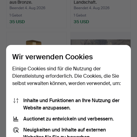
aus Bronze.
Landschaft.
Beendet 4. Aug 2026
Beendet 4. Aug 2026
1 Gebot
1 Gebot
35 USD
35 USD
Wir verwenden Cookies
Einige Cookies sind für die Nutzung der
Dienstleistung erforderlich. Die Cookies, die Sie
selbst verwalten können, werden verwendet, um:
Cartier Feuerzeug mit
FREDERIC LLOVERAS.
Inhalte und Funktionen an Ihre Nutzung der
Goldauflage.
"Richmond".
Website anzupassen.
Beendet 3. Aug 2026
Beendet 3. Aug 2026
5 Gebote
6 Gebote
Auctionet zu entwickeln und verbessern.
104 USD
70 USD
Neuigkeiten und Inhalte auf externen