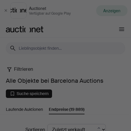
Auctionet
Anzeigen
Schließen
Verfügbar auf Google Play
Auctionet.com
Filtrieren
Alle
Alle Objekte bei Barcelona Auctions
Objekte
Suche speichern
bei
Laufende Auktionen
Endpreise
(19 889)
Barcelona
Auctions
Endpreise
Sortieren