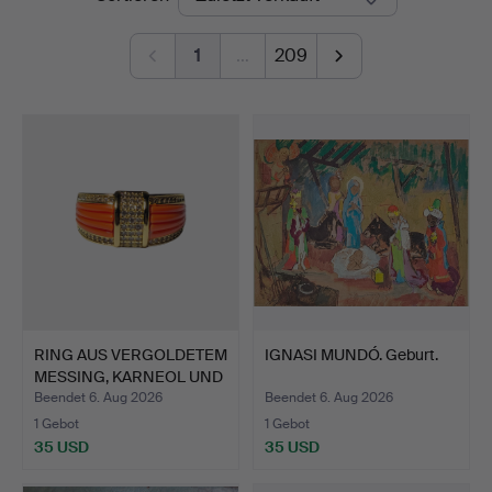
1
…
209
RING AUS VERGOLDETEM
IGNASI MUNDÓ. Geburt.
MESSING, KARNEOL UND
…
Beendet 6. Aug 2026
Beendet 6. Aug 2026
1 Gebot
1 Gebot
35 USD
35 USD