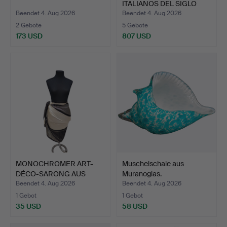
ITALIANOS DEL SIGLO
XVII. He…
Beendet 4. Aug 2026
Beendet 4. Aug 2026
2 Gebote
5 Gebote
173 USD
807 USD
MONOCHROMER ART-
Muschelschale aus
DÉCO-SARONG AUS
Muranoglas.
SEIDE.
Beendet 4. Aug 2026
Beendet 4. Aug 2026
1 Gebot
1 Gebot
35 USD
58 USD