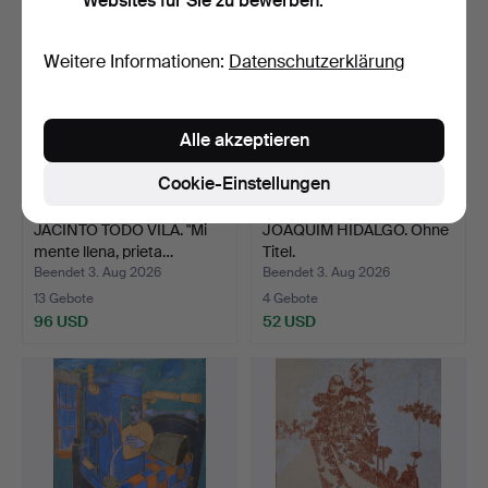
Websites für Sie zu bewerben.
Weitere Informationen:
Datenschutzerklärung
Alle akzeptieren
Cookie-Einstellungen
JACINTO TODÓ VILA. "Mi
JOAQUIM HIDALGO. Ohne
mente llena, prieta…
Titel.
Beendet 3. Aug 2026
Beendet 3. Aug 2026
13 Gebote
4 Gebote
96 USD
52 USD