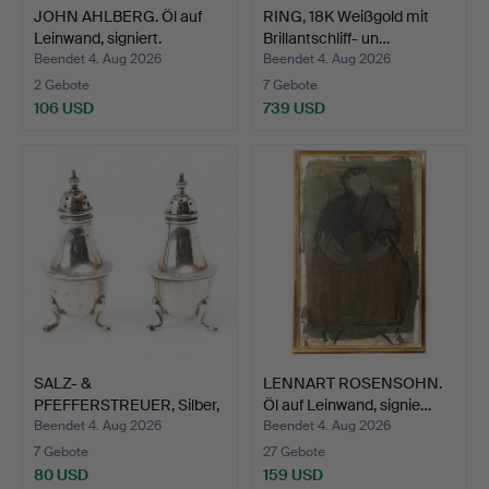
JOHN AHLBERG. Öl auf
RING, 18K Weißgold mit
Leinwand, signiert.
Brillantschliff- un…
Beendet 4. Aug 2026
Beendet 4. Aug 2026
2 Gebote
7 Gebote
106 USD
739 USD
SALZ- &
LENNART ROSENSOHN.
PFEFFERSTREUER, Silber,
Öl auf Leinwand, signie…
Birmingham…
Beendet 4. Aug 2026
Beendet 4. Aug 2026
7 Gebote
27 Gebote
80 USD
159 USD