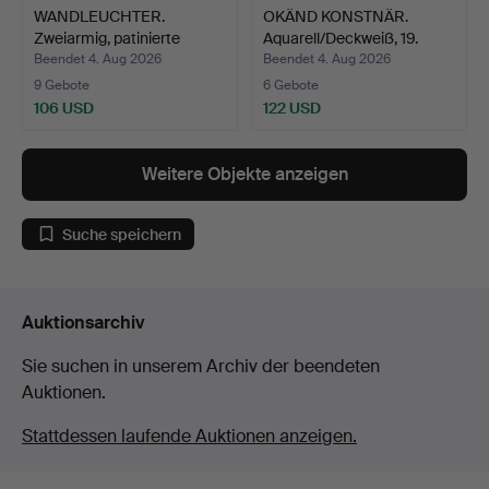
WANDLEUCHTER.
OKÄND KONSTNÄR.
Zweiarmig, patinierte
Aquarell/Deckweiß, 19.
Bronze…
Jah…
Beendet 4. Aug 2026
Beendet 4. Aug 2026
9 Gebote
6 Gebote
106 USD
122 USD
Weitere Objekte anzeigen
Suche speichern
Auktionsarchiv
Sie suchen in unserem Archiv der beendeten
Auktionen.
Stattdessen laufende Auktionen anzeigen.