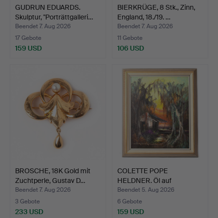
GUDRUN EDUARDS.
BIERKRÜGE, 8 Stk., Zinn,
Skulptur, "Porträttgalleri…
England, 18./19. …
Beendet 7. Aug 2026
Beendet 7. Aug 2026
17 Gebote
11 Gebote
159 USD
106 USD
BROSCHE, 18K Gold mit
COLETTE POPE
Zuchtperle, Gustav D…
HELDNER. Öl auf
Leinwand, sig…
Beendet 7. Aug 2026
Beendet 5. Aug 2026
3 Gebote
6 Gebote
233 USD
159 USD