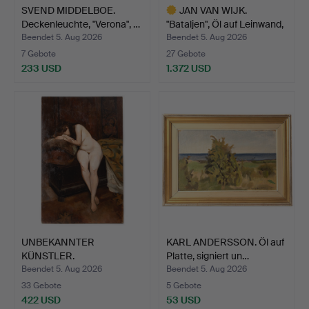
SVEND MIDDELBOE.
JAN VAN WIJK.
Deckenleuchte, "Verona", …
"Bataljen", Öl auf Leinwand,
…
Beendet 5. Aug 2026
Beendet 5. Aug 2026
7 Gebote
27 Gebote
233 USD
1.372 USD
Ausgewähltes
Objekt
UNBEKANNTER
KARL ANDERSSON. Öl auf
KÜNSTLER.
Platte, signiert un…
Akademiemalerei nach…
Beendet 5. Aug 2026
Beendet 5. Aug 2026
33 Gebote
5 Gebote
422 USD
53 USD