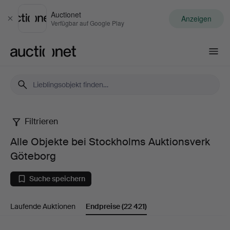
Auctionet
Anzeigen
Schließen
Verfügbar auf Google Play
Auctionet.com
Filtrieren
Alle
Alle Objekte bei Stockholms Auktionsverk
Objekte
Göteborg
bei
Suche speichern
Stockholms
Laufende Auktionen
Endpreise
(22 421)
Auktionsverk