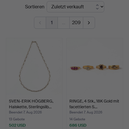
Endpreise
Sortieren
Göteborg
1
…
209
SVEN-ERIK HÖGBERG,
RINGE, 4 Stk., 18K Gold mit
Halskette, Sterlingsilb…
facettierten S…
Beendet 7. Aug 2026
Beendet 7. Aug 2026
13 Gebote
14 Gebote
502 USD
686 USD