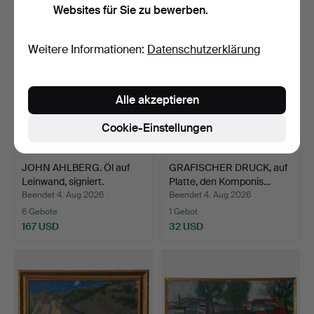
Websites für Sie zu bewerben.
Weitere Informationen:
Datenschutzerklärung
Alle akzeptieren
Cookie-Einstellungen
JOHN AHLBERG. Öl auf
GRAFISCHER DRUCK, auf
Leinwand, signiert.
Platte, den Komponis…
Beendet 4. Aug 2026
Beendet 4. Aug 2026
6 Gebote
1 Gebot
167 USD
32 USD