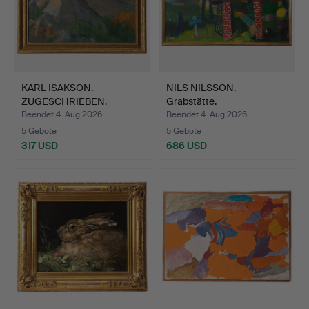
KARL ISAKSON.
NILS NILSSON.
ZUGESCHRIEBEN.
Grabstätte.
Berglandschaf…
Beendet 4. Aug 2026
Beendet 4. Aug 2026
5 Gebote
5 Gebote
317 USD
686 USD