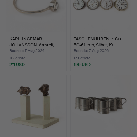
KARL-INGEMAR
TASCHENUHREN, 4 Stk.,
JOHANSSON. Armreif,
50-61 mm, Silber, 19…
Silber mi…
Beendet 7. Aug 2026
Beendet 7. Aug 2026
11 Gebote
12 Gebote
211 USD
199 USD