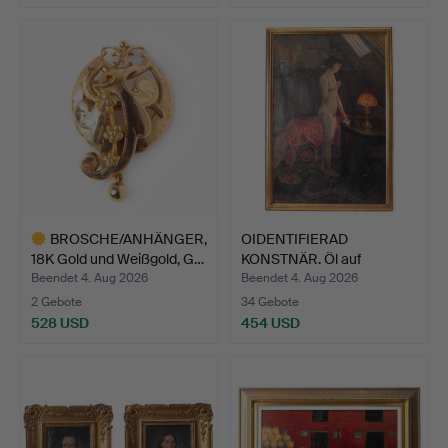
BROSCHE/ANHÄNGER,
OIDENTIFIERAD
18K Gold und Weißgold, G…
KONSTNÄR. Öl auf
Leinwand, d…
Beendet 4. Aug 2026
Beendet 4. Aug 2026
2 Gebote
34 Gebote
528 USD
454 USD
Ausgewähltes
Objekt