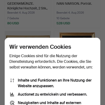
GEDENKMÜNZE.
IVAN IVARSON. Porträt.
Königliche Hochzeit, 2 Stk.,
…
Beendet 4. Aug 2026
Beendet 4. Aug 2026
7 Gebote
10 Gebote
80 USD
528 USD
Wir verwenden Cookies
Einige Cookies sind für die Nutzung der
Dienstleistung erforderlich. Die Cookies, die Sie
selbst verwalten können, werden verwendet, um:
Inhalte und Funktionen an Ihre Nutzung der
MADELEINE PYK. Motiv
OIDENTIFIERAD
Website anzupassen.
aus Paris.
KONSTNÄR. Öl auf
Leinwand, m…
Beendet 4. Aug 2026
Beendet 4. Aug 2026
Auctionet zu entwickeln und verbessern.
6 Gebote
20 Gebote
211 USD
276 USD
Neuigkeiten und Inhalte auf externen