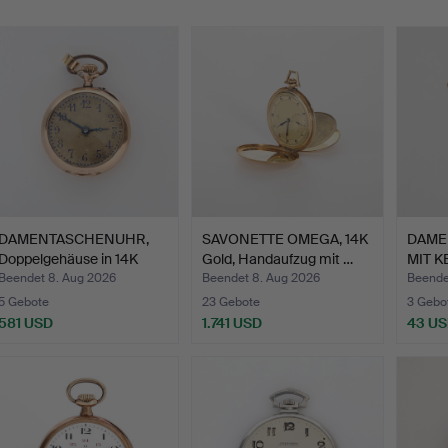
DAMENTASCHENUHR,
SAVONETTE OMEGA, 14K
DAME
Doppelgehäuse in 14K
Gold, Handaufzug mit …
MIT KE
Gold…
Beendet 8. Aug 2026
Beendet 8. Aug 2026
Beendet
5 Gebote
23 Gebote
3 Gebo
581 USD
1.741 USD
43 U