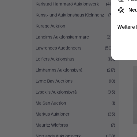
Karlstad Hammarö Auktionsverk
(401)
Neu
Kunst- und Auktionshaus Kleinhenz
(75)
Kurage Auktion
(1)
Weitere 
Laholms Auktionskammare
(212)
Lawrences Auctioneers
(500)
Leiflers Auktionshus
(131)
Limhamns Auktionsbyrå
(217)
Lyme Bay Auctions
(10)
Lysekils Auktionsbyrå
(95)
Ma San Auction
(1)
Markus Auktioner
(35)
Mauritz Widforss
(7)
Norrlands Auktionsverk
(108)