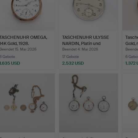
TASCHENUHR OMEGA,
TASCHENUHR ULYSSE
Tasche
14K Gold, 1928.
NARDIN, Platin und
Gold,
Diama…
Beendet 15. Mai 2026
Beendet 4. Mai 2026
Beendet
3 Gebote
17 Gebote
6 Gebo
1.635 USD
2.532 USD
1.372