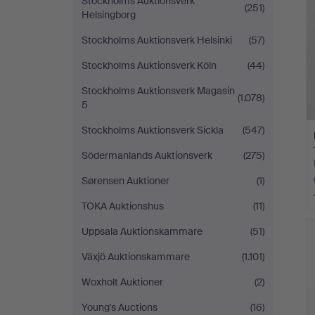
Stockholms Auktionsverk
(251)
Helsingborg
Stockholms Auktionsverk Helsinki
(57)
Stockholms Auktionsverk Köln
(44)
Stockholms Auktionsverk Magasin
(1.078)
5
Stockholms Auktionsverk Sickla
(547)
Södermanlands Auktionsverk
(275)
Sørensen Auktioner
(1)
TOKA Auktionshus
(11)
Uppsala Auktionskammare
(51)
Växjö Auktionskammare
(1.101)
Woxholt Auktioner
(2)
Young's Auctions
(16)