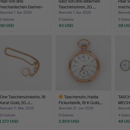
Paar von drei
Satz von drei silbernen
Paar v
mechanischen Damen-
Taschenuhren, 20. …
mecha
Taschenuh…
Tasch
Beendet 1. Apr 2026
Beendet 1. Apr 2026
Beendet
3 Gebote
5 Gebote
3 Gebo
38 USD
43 USD
38 U
Eine Taschenuhrkette, 18
Taschenuhr, Halda
TASCH
Karat Gold, 20. J…
Fickurfabrik, 18 K Gold,…
MECH
Beendet 11. Mär 2026
Beendet 21. Jan 2026
Beende
13 Gebote
9 Gebote
4 Gebo
1.372 USD
2.859 USD
48 U
Ausgewähltes