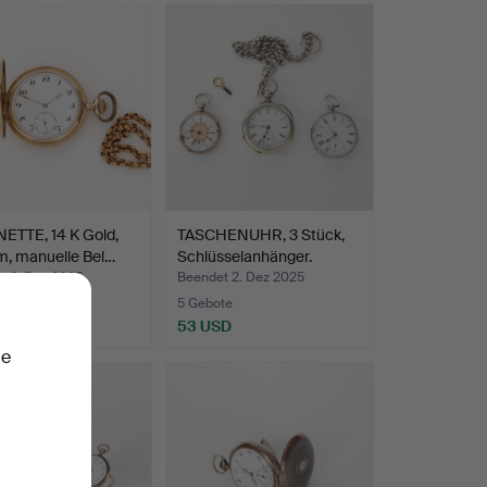
ETTE, 14 K Gold,
TASCHENUHR, 3 Stück,
m, manuelle Bel…
Schlüsselanhänger.
t 6. Dez 2025
Beendet 2. Dez 2025
te
5 Gebote
 USD
53 USD
ie