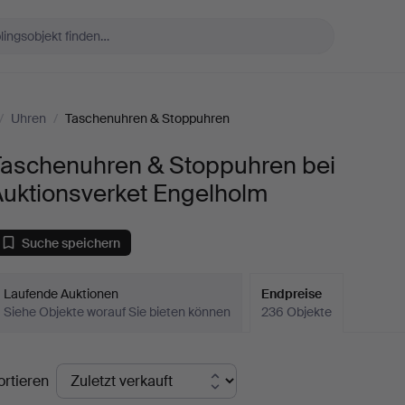
/
Uhren
/
Taschenuhren & Stoppuhren
Taschenuhren & Stoppuhren bei
Auktionsverket Engelholm
Suche speichern
Laufende Auktionen
Endpreise
Siehe Objekte worauf Sie bieten können
236 Objekte
ndpreise
ortieren