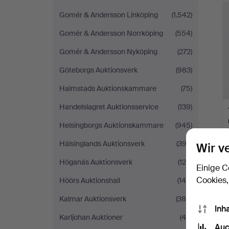
Gomér & Andersson Linköping
(1.542)
Gomér & Andersson Norrköping
(554)
Gomér & Andersson Nyköping
(272)
Göteborgs Auktionsverk
(983)
Halmstads Auktionskammare
(75)
Handelslagret Auktionsservice
(139)
Helsingborgs Auktionskammare
(945)
Hälsinglands Auktionsverk
(393)
Wir v
Höganäs Auktionsverk
(120)
Einige C
Cookies,
Höörs Auktionshall
(145)
Kalmar Auktionsverk
(388)
Inh
Karljohan Auktioner
(49)
Auc