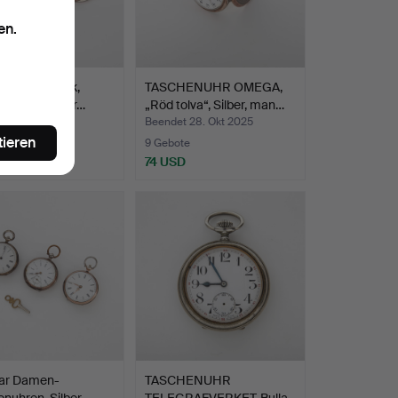
en.
nuhr, 2 Stück,
TASCHENUHR OMEGA,
, Dirigentenuhr…
„Röd tolva“, Silber, man…
t 3. Nov 2025
Beendet 28. Okt 2025
tieren
ote
9 Gebote
SD
74 USD
aar Damen-
TASCHENUHR