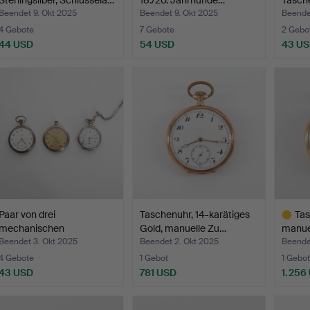
Sterlingsilber, Schlüssela…
18./20. Jahrhunde…
Tasche
erste
Beendet 9. Okt 2025
Beendet 9. Okt 2025
Beende
4 Gebote
7 Gebote
2 Gebo
44 USD
54 USD
43 U
Paar von drei
Taschenuhr, 14-karätiges
Tas
mechanischen
Gold, manuelle Zu…
manue
Taschenuhren, 2…
Beendet 3. Okt 2025
Beendet 2. Okt 2025
Beende
4 Gebote
1 Gebot
1 Gebot
43 USD
781 USD
1.256
Ausgewä
Objekt