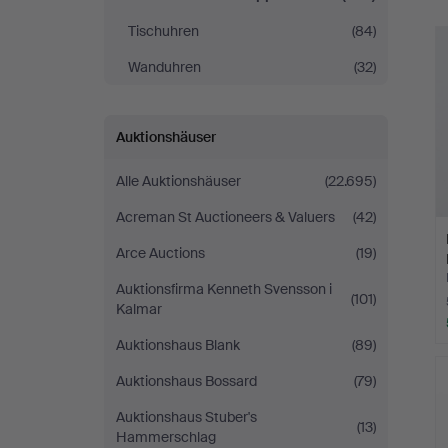
Tischuhren
(84)
Wanduhren
(32)
Auktionshäuser
Alle Auktionshäuser
(22.695)
Acreman St Auctioneers & Valuers
(42)
Arce Auctions
(19)
Auktionsfirma Kenneth Svensson i
(101)
Kalmar
Auktionshaus Blank
(89)
Auktionshaus Bossard
(79)
Auktionshaus Stuber's
(13)
Hammerschlag