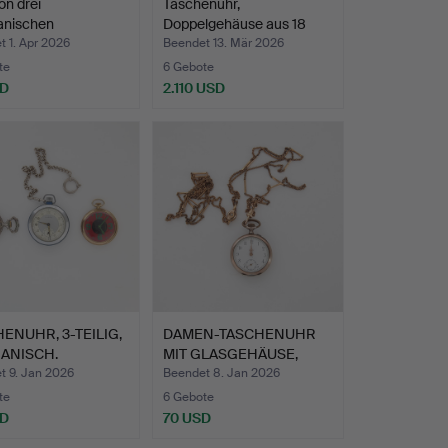
on drei
Taschenuhr,
nischen
Doppelgehäuse aus 18
enuhren, 2…
Karat Gol…
 1. Apr 2026
Beendet 13. Mär 2026
te
6 Gebote
SD
2.110 USD
ENUHR, 3-TEILIG,
DAMEN-TASCHENUHR
ANISCH.
MIT GLASGEHÄUSE,
Silber, …
t 9. Jan 2026
Beendet 8. Jan 2026
te
6 Gebote
SD
70 USD