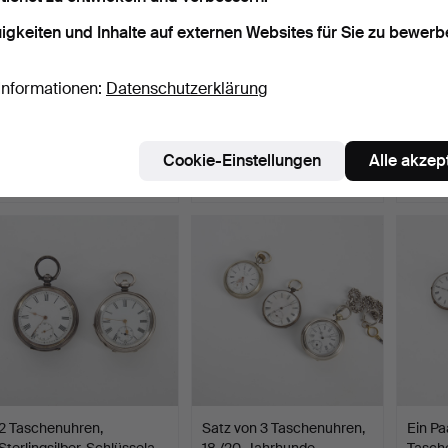
igkeiten und Inhalte auf externen Websites für Sie zu bewerb
Informationen:
Datenschutzerklärung
Satz von 3 Taschenuhren,
Taschenuhr OMEGA,
Tasche
18./20. Jahrhunde…
Bolidensilber, 15 Juwele…
Silber
Beendet 2. Dez 2025
Beendet 25. Nov 2025
Beende
Cookie-Einstellungen
Alle akzep
2 Gebote
17 Gebote
12 Geb
43 USD
117 USD
101 U
2 Taschenuhren,
Satz von 3 Taschenuhren,
Ein P