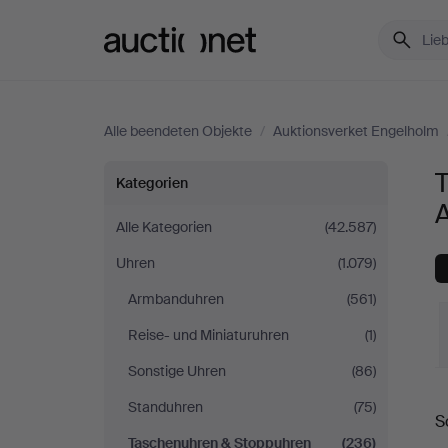
Auctionet.com
Alle beendeten Objekte
/
Auktionsverket Engelholm
Taschenuhren
Kategorien
&
Alle Kategorien
(42.587)
Uhren
(1.079)
Stoppuhren
Armbanduhren
(561)
bei
Reise- und Miniaturuhren
(1)
Auktionsverket
Sonstige Uhren
(86)
E
Standuhren
(75)
Engelholm
S
Taschenuhren & Stoppuhren
(236)