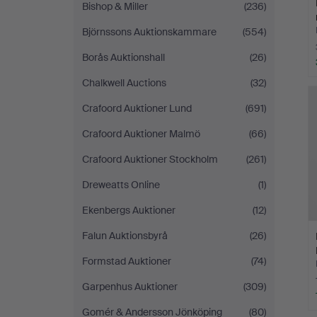
Bishop & Miller
(236)
Björnssons Auktionskammare
(554)
Borås Auktionshall
(26)
Chalkwell Auctions
(32)
Crafoord Auktioner Lund
(691)
Crafoord Auktioner Malmö
(66)
Crafoord Auktioner Stockholm
(261)
Dreweatts Online
(1)
Ekenbergs Auktioner
(12)
Falun Auktionsbyrå
(26)
Formstad Auktioner
(74)
Garpenhus Auktioner
(309)
Gomér & Andersson Jönköping
(80)