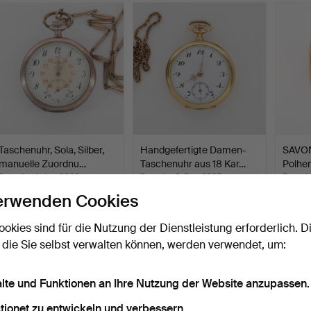
Objekt
Taschenuhr, Sola, Silber,
Handgefertigte Damen-
SAVON
manuelle Zuordnu…
Taschenuhr aus 18 Kar…
Polhe
Beendet 4. Jan 2026
Beendet 6. Dez 2025
Beende
9 Gebote
8 Gebote
11 Gebo
erwenden Cookies
74 USD
844 USD
1.330
ookies sind für die Nutzung der Dienstleistung erforderlich. D
 die Sie selbst verwalten können, werden verwendet, um:
alte und Funktionen an Ihre Nutzung der Website anzupassen.
tionet zu entwickeln und verbessern.