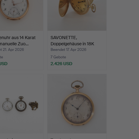
nuhr aus 14 Karat
SAVONETTE,
 manuelle Zuo…
Doppelgehäuse in 18K
Gold, Anke…
 21. Apr 2026
Beendet 17. Apr 2026
te
7 Gebote
 USD
2.426 USD