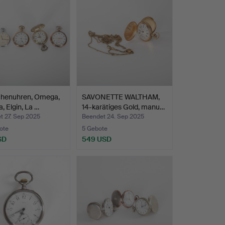
chenuhren, Omega,
SAVONETTE WALTHAM,
a, Elgin, La …
14-karätiges Gold, manu…
t 27. Sep 2025
Beendet 24. Sep 2025
ote
5 Gebote
SD
549 USD