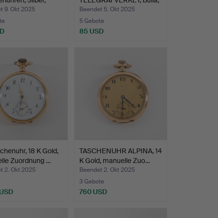
nuhren, Silber,
TELEGRAFVERKET, Bulla,
…
manuell,…
t 9. Okt 2025
Beendet 5. Okt 2025
te
5 Gebote
SD
85 USD
chenuhr, 18 K Gold,
TASCHENUHR ALPINA, 14
lle Zuordnung …
K Gold, manuelle Zuo…
t 2. Okt 2025
Beendet 2. Okt 2025
3 Gebote
 USD
760 USD
hltes