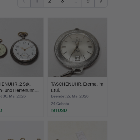
1
2
3
…
9
ENUHR, 2 Stk.,
TASCHENUHR, Eterna, im
- und Herrenuhr, …
Etui.
t 30. Mai 2026
Beendet 27. Mai 2026
24 Gebote
D
191 USD