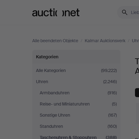
Auctionet.com
Alle beendeten Objekte
/
Kalmar Auktionsverk
/
Uh
Taschenuhren
Kategorien
&
Alle Kategorien
(99.222)
Uhren
(2.246)
Stoppuhren
Armbanduhren
(916)
bei
Reise- und Miniaturuhren
(5)
Kalmar
Sonstige Uhren
(167)
Standuhren
(160)
Auktionsverk
E
Taschenuhren & Stoppuhren
(388)