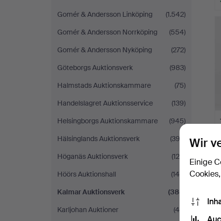
Gomér & Andersson Linköping
(1.542)
Gomér & Andersson Norrköping
(554)
Gomér & Andersson Nyköping
(272)
Göteborgs Auktionsverk
(983)
Halmstads Auktionskammare
(75)
Handelslagret Auktionsservice
(139)
Helsingborgs Auktionskammare
(945)
Hälsinglands Auktionsverk
(393)
Wir v
Höganäs Auktionsverk
(120)
Einige C
Cookies,
Höörs Auktionshall
(145)
Kalmar Auktionsverk
(388)
Inh
Karljohan Auktioner
(49)
Auc