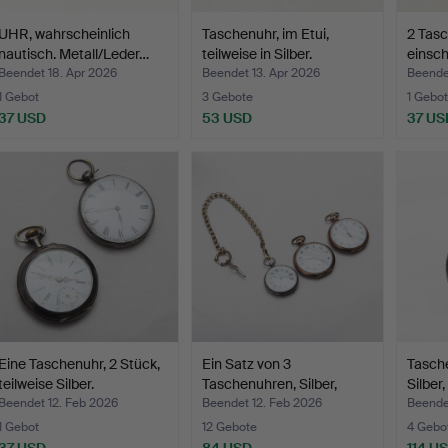
UHR, wahrscheinlich
Taschenuhr, im Etui,
2 Tas
nautisch. Metall/Leder…
teilweise in Silber.
einsch
Beendet 18. Apr 2026
Beendet 13. Apr 2026
Beende
1 Gebot
3 Gebote
1 Gebot
37 USD
53 USD
37 US
Eine Taschenuhr, 2 Stück,
Ein Satz von 3
Tasche
teilweise Silber.
Taschenuhren, Silber,
Silber
unter…
Beendet 12. Feb 2026
Beendet 12. Feb 2026
Beende
1 Gebot
12 Gebote
4 Gebo
37 USD
84 USD
114 U