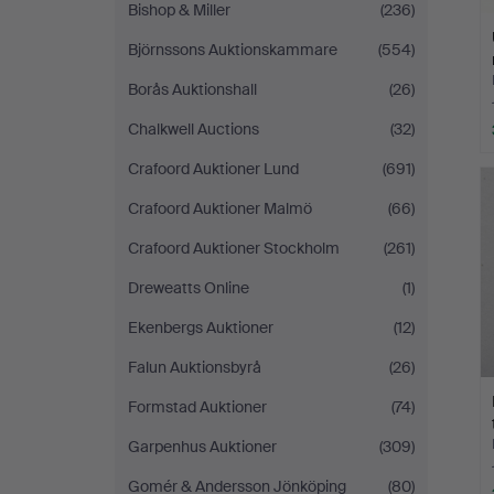
Bishop & Miller
(236)
Björnssons Auktionskammare
(554)
Borås Auktionshall
(26)
Chalkwell Auctions
(32)
Crafoord Auktioner Lund
(691)
Crafoord Auktioner Malmö
(66)
Crafoord Auktioner Stockholm
(261)
Dreweatts Online
(1)
Ekenbergs Auktioner
(12)
Falun Auktionsbyrå
(26)
Formstad Auktioner
(74)
Garpenhus Auktioner
(309)
Gomér & Andersson Jönköping
(80)