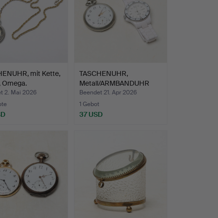
ENUHR, mit Kette,
TASCHENUHR,
, Omega.
Metall/ARMBANDUHR
Bijjo.
t 2. Mai 2026
Beendet 21. Apr 2026
ote
1 Gebot
SD
37 USD