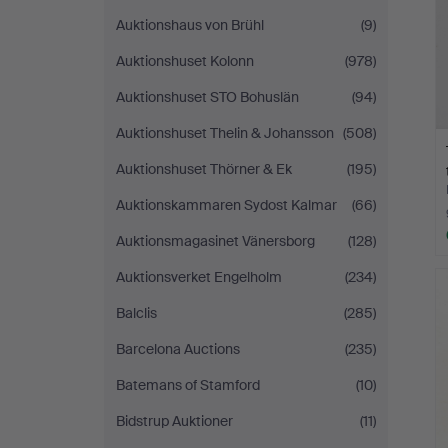
Auktionshaus von Brühl
(9)
Auktionshuset Kolonn
(978)
Auktionshuset STO Bohuslän
(94)
Auktionshuset Thelin & Johansson
(508)
Auktionshuset Thörner & Ek
(195)
Auktionskammaren Sydost Kalmar
(66)
Auktionsmagasinet Vänersborg
(128)
Auktionsverket Engelholm
(234)
Balclis
(285)
Barcelona Auctions
(235)
Batemans of Stamford
(10)
Bidstrup Auktioner
(11)