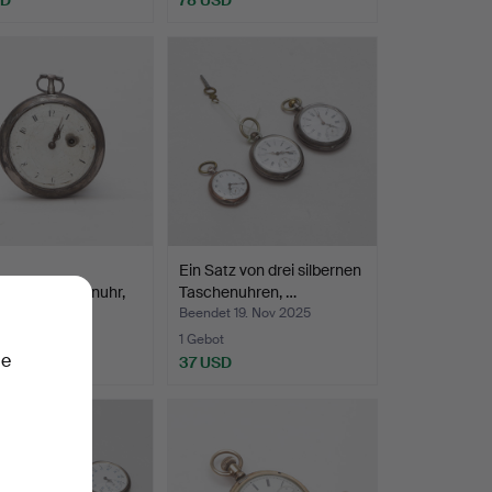
Ein Satz von drei silbernen
enuhr/Spinnenuhr,
Taschenuhren, …
t 29. Nov 2025
Beendet 19. Nov 2025
te
1 Gebot
ie
SD
37 USD