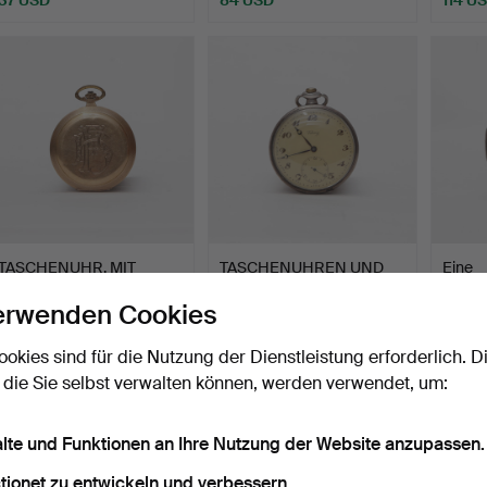
TASCHENUHR, MIT
TASCHENUHREN UND
Eine
SAVONETT, 14 K, GOLD,
UHRENKETTEN 2 Stück.
Tasch
erwenden Cookies
ELEC…
antik.
Beendet 30. Nov 2025
Beendet 29. Nov 2025
Beende
6 Gebote
2 Gebote
6 Gebo
ookies sind für die Nutzung der Dienstleistung erforderlich. D
1.136 USD
43 USD
59 U
 die Sie selbst verwalten können, werden verwendet, um:
alte und Funktionen an Ihre Nutzung der Website anzupassen.
tionet zu entwickeln und verbessern.