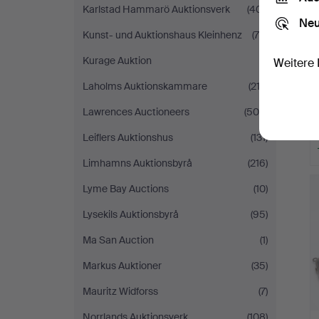
Karlstad Hammarö Auktionsverk
(401)
Neu
Kunst- und Auktionshaus Kleinhenz
(75)
Kurage Auktion
(1)
Weitere 
Laholms Auktionskammare
(212)
Lawrences Auctioneers
(500)
Leiflers Auktionshus
(131)
Limhamns Auktionsbyrå
(216)
Lyme Bay Auctions
(10)
Lysekils Auktionsbyrå
(95)
Ma San Auction
(1)
Markus Auktioner
(35)
Mauritz Widforss
(7)
Norrlands Auktionsverk
(108)