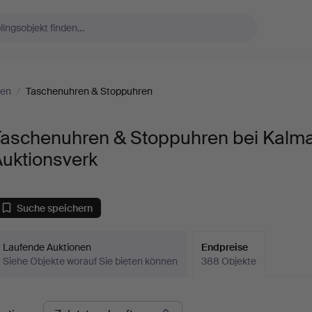
ren
/
Taschenuhren & Stoppuhren
Taschenuhren & Stoppuhren bei Kalm
Auktionsverk
Suche speichern
Laufende Auktionen
Endpreise
Siehe Objekte worauf Sie bieten können
388 Objekte
ndpreise