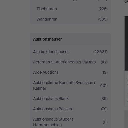
S
Tischuhren
(225)
Wanduhren
(385)
Auktionshäuser
Alle Auktionshäuser
(22.687)
Acreman St Auctioneers & Valuers
(42)
Arce Auctions
(19)
Auktionsfirma Kenneth Svensson i
(101)
Kalmar
Auktionshaus Blank
(89)
Auktionshaus Bossard
(79)
Auktionshaus Stuber's
(11)
Hammerschlag