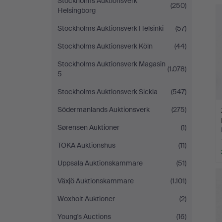
Stockholms Auktionsverk
(250)
Helsingborg
Stockholms Auktionsverk Helsinki
(57)
Stockholms Auktionsverk Köln
(44)
Stockholms Auktionsverk Magasin
(1.078)
5
Stockholms Auktionsverk Sickla
(547)
Södermanlands Auktionsverk
(275)
Sørensen Auktioner
(1)
TOKA Auktionshus
(11)
Uppsala Auktionskammare
(51)
Växjö Auktionskammare
(1.101)
Woxholt Auktioner
(2)
Young's Auctions
(16)