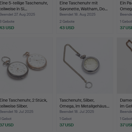
Eine 5-teilige Taschenuhr,
Eine Taschenuhr mit
Ein Pa
teilweise in Si…
Savonette, Waltham, Do…
Omega
Beendet 27. Aug 2025
Beendet 18. Aug 2025
Beende
3 Gebote
2 Gebote
1 Gebot
43 USD
43 USD
37 US
Eine Taschenuhr, 2 Stück,
Taschenuhr, Silber,
Damen
teilweise Silber.
Omega, im Metallgehäus…
im Ge
Beendet 19. Jul 2025
Beendet 18. Jul 2025
Beendet
1 Gebot
1 Gebot
1 Gebot
37 USD
37 USD
37 US