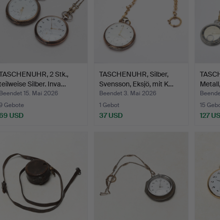
TASCHENUHR, 2 Stk.,
TASCHENUHR, Silber,
TASCH
teilweise Silber. Inva…
Svensson, Eksjö, mit K…
Metall
Beendet 15. Mai 2026
Beendet 3. Mai 2026
Beende
9 Gebote
1 Gebot
15 Geb
69 USD
37 USD
127 U