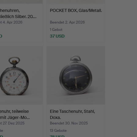
chenuhren,
POCKET BOX, Glas/Metall.
ließlich Silber. 20.…
t 4. Apr 2026
Beendet 2. Apr 2026
1 Gebot
D
37 USD
nuhr, teilweise
Eine Taschenuhr, Stahl,
, mit Jäger-Mo…
Doxa.
t 27. Dez 2025
Beendet 30. Nov 2025
te
13 Gebote
SD
78 USD