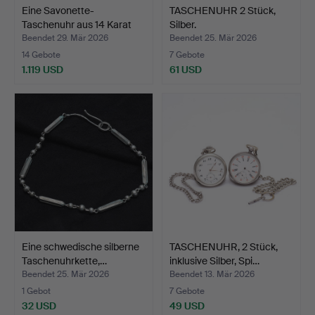
Eine Savonette-
TASCHENUHR 2 Stück,
Taschenuhr aus 14 Karat
Silber.
Gol…
Beendet 29. Mär 2026
Beendet 25. Mär 2026
14 Gebote
7 Gebote
1.119 USD
61 USD
Eine schwedische silberne
TASCHENUHR, 2 Stück,
Taschenuhrkette,…
inklusive Silber, Spi…
Beendet 25. Mär 2026
Beendet 13. Mär 2026
1 Gebot
7 Gebote
32 USD
49 USD