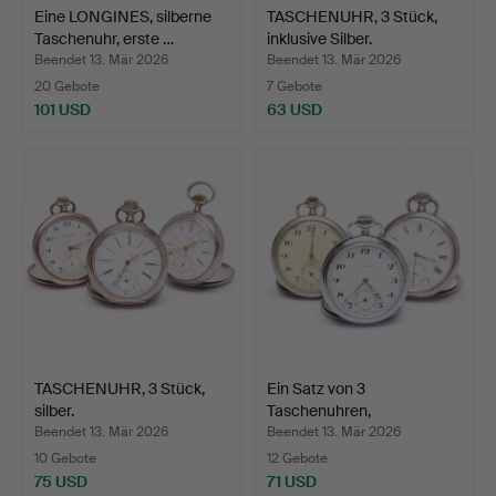
Eine LONGINES, silberne
TASCHENUHR, 3 Stück,
Taschenuhr, erste …
inklusive Silber.
Beendet 13. Mär 2026
Beendet 13. Mär 2026
20 Gebote
7 Gebote
101 USD
63 USD
TASCHENUHR, 3 Stück,
Ein Satz von 3
silber.
Taschenuhren,
einschließlic…
Beendet 13. Mär 2026
Beendet 13. Mär 2026
10 Gebote
12 Gebote
75 USD
71 USD