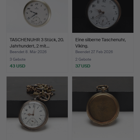
TASCHENUHR 3 Stück, 20.
Eine silberne Taschenuhr,
Jahrhundert, 2 mit…
Viking.
Beendet 8. Mär 2026
Beendet 27. Feb 2026
3 Gebote
2 Gebote
43 USD
37 USD