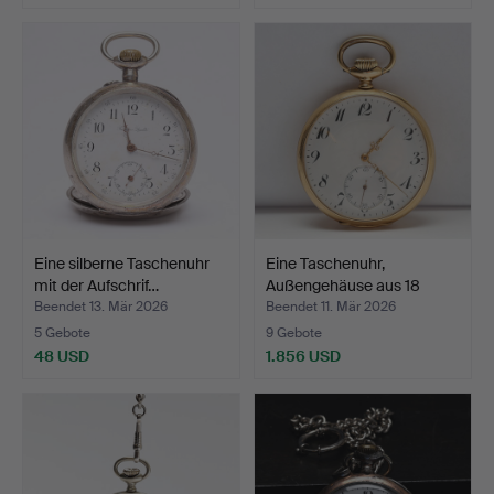
Eine silberne Taschenuhr
Eine Taschenuhr,
mit der Aufschrif…
Außengehäuse aus 18
Karat…
Beendet 13. Mär 2026
Beendet 11. Mär 2026
5 Gebote
9 Gebote
48 USD
1.856 USD