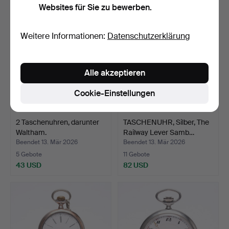
Websites für Sie zu bewerben.
Weitere Informationen:
Datenschutzerklärung
Alle akzeptieren
Cookie-Einstellungen
2 Taschenuhren, darunter
TASCHENUHR, Silber, The
Waltham.
Railway Lever Samb…
Beendet 13. Mär 2026
Beendet 13. Mär 2026
5 Gebote
11 Gebote
43 USD
82 USD