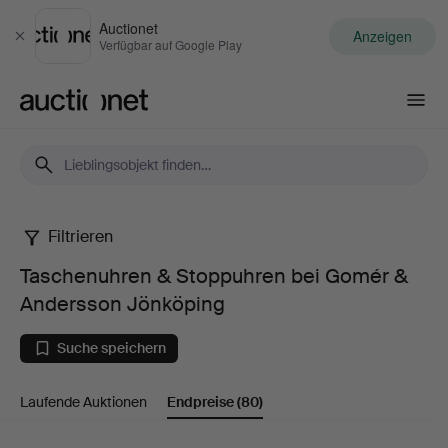
Auctionet
Anzeigen
Schließen
Verfügbar auf Google Play
Auctionet.com
Filtrieren
Taschenuhren
Taschenuhren & Stoppuhren bei Gomér &
&
Andersson Jönköping
Stoppuhren
Suche speichern
bei
Laufende Auktionen
Endpreise
(80)
Gomér