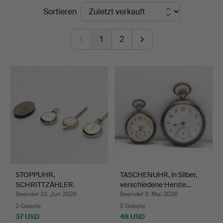
Endpreise
Sortieren
&
Andersson
1
2
Jönköping
STOPPUHR,
TASCHENUHR, in Silber,
SCHRITTZÄHLER.
verschiedene Herste…
Beendet 23. Jun 2026
Beendet 3. Mai 2026
2 Gebote
5 Gebote
37 USD
48 USD