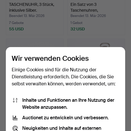
TASCHENUHR, 3 Stück,
Ein Satz von 3
inklusive Silber.
Taschenuhren,
einschließlic…
Beendet 13. Mär 2026
Beendet 13. Mär 2026
7 Gebote
1 Gebot
55 USD
32 USD
Wir verwenden Cookies
Einige Cookies sind für die Nutzung der
Dienstleistung erforderlich. Die Cookies, die Sie
selbst verwalten können, werden verwendet, um:
Inhalte und Funktionen an Ihre Nutzung der
TASCHENUHR, 3 Stück,
TASCHENUHR, sk.
Website anzupassen.
inklusive Silber.
„Farmarur“,
Jahrhundertwen…
Beendet 13. Mär 2026
Beendet 13. Mär 2026
Auctionet zu entwickeln und verbessern.
1 Gebot
6 Gebote
32 USD
59 USD
Neuigkeiten und Inhalte auf externen