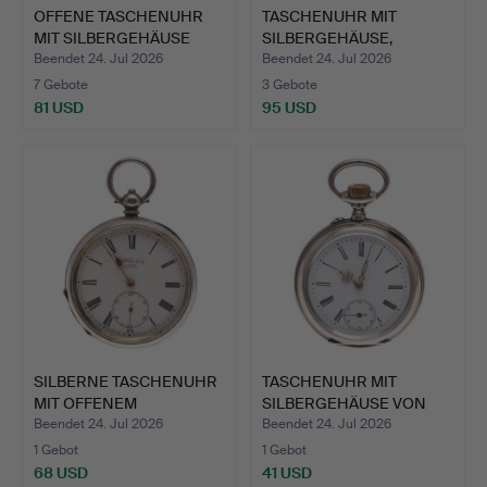
OFFENE TASCHENUHR
TASCHENUHR MIT
MIT SILBERGEHÄUSE
SILBERGEHÄUSE,
VON BR…
VIKTORIANISC…
Beendet 24. Jul 2026
Beendet 24. Jul 2026
7 Gebote
3 Gebote
81 USD
95 USD
SILBERNE TASCHENUHR
TASCHENUHR MIT
MIT OFFENEM
SILBERGEHÄUSE VON
ZIFFERBLAT…
MINERVA.
Beendet 24. Jul 2026
Beendet 24. Jul 2026
1 Gebot
1 Gebot
68 USD
41 USD