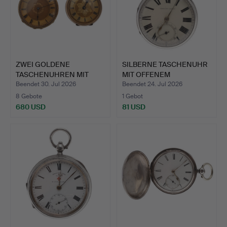
ZWEI GOLDENE
SILBERNE TASCHENUHR
TASCHENUHREN MIT
MIT OFFENEM
OFFENEM ZIFF…
ZIFFERBLAT…
Beendet 30. Jul 2026
Beendet 24. Jul 2026
8 Gebote
1 Gebot
680 USD
81 USD