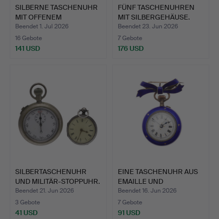
SILBERNE TASCHENUHR
FÜNF TASCHENUHREN
MIT OFFENEM
MIT SILBERGEHÄUSE.
ZIFFERBLAT…
Beendet 1. Jul 2026
Beendet 23. Jun 2026
16 Gebote
7 Gebote
141 USD
176 USD
SILBERTASCHENUHR
EINE TASCHENUHR AUS
UND MILITÄR-STOPPUHR.
EMAILLE UND
VERGOLDETE…
Beendet 21. Jun 2026
Beendet 16. Jun 2026
3 Gebote
7 Gebote
41 USD
91 USD