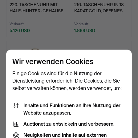
220
.
TASCHENUHR MIT
216
.
TASCHENUHR IN 18
HALF-HUNTER-GEHÄUSE
KARAT GOLD, OFFENES
AUS 18 …
ZIFFE…
Verkauft
Verkauft
5.126 USD
1.889 USD
Wir verwenden Cookies
Einige Cookies sind für die Nutzung der
Dienstleistung erforderlich. Die Cookies, die Sie
selbst verwalten können, werden verwendet, um:
Inhalte und Funktionen an Ihre Nutzung der
208
.
EINE GOLDENE
211
.
TASCHENUHR MIT
Website anzupassen.
TASCHENUHR MIT
HALBJAGDGEHÄUSE AUS
OFFENEM ZIFFER…
9 KARAT…
Auctionet zu entwickeln und verbessern.
Verkauft
Verkauft
1.080 USD
1.484 USD
Neuigkeiten und Inhalte auf externen