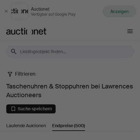
Auctionet
Anzeigen
Schließen
Verfügbar auf Google Play
Auctionet.com
Filtrieren
Taschenuhren
Taschenuhren & Stoppuhren bei Lawrences
&
Auctioneers
Stoppuhren
Suche speichern
bei
Laufende Auktionen
Endpreise
(500)
Lawrences