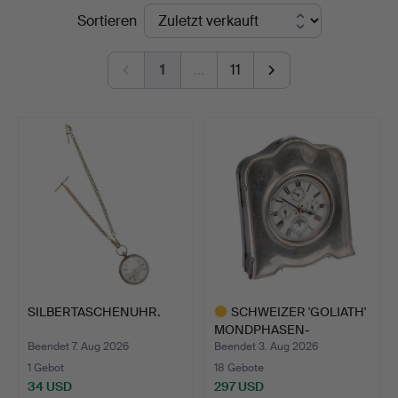
Endpreise
Sortieren
Auctioneers
1
…
11
SILBERTASCHENUHR.
SCHWEIZER 'GOLIATH'
MONDPHASEN-
KALENDERUHR…
Beendet 7. Aug 2026
Beendet 3. Aug 2026
1 Gebot
18 Gebote
34 USD
297 USD