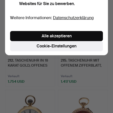
Websites für Sie zu bewerben.
Weitere Informationen:
Datenschutzerklärung
Alle akzeptieren
Cookie-Einstellungen
212
.
TASCHENUHR IN 18
215
.
TASCHENUHR MIT
KARAT GOLD, OFFENES
OFFENEM ZIFFERBLATT,
ZIFFE…
14 KAR…
Verkauft
Verkauft
1.754 USD
1.417 USD