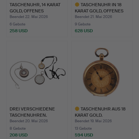
TASCHENUHR, 14 KARAT
TASCHENUHR IN 18
GOLD, OFFENES
KARAT GOLD, OFFENES
ZIFFERB…
ZIFFE…
Beendet 22. Mai 2026
Beendet 21. Mai 2026
6 Gebote
9 Gebote
258 USD
628 USD
Ausgewähltes
Objekt
DREI VERSCHIEDENE
TASCHENUHR AUS 18
TASCHENUHREN.
KARAT GOLD.
Beendet 20. Mai 2026
Beendet 19. Mai 2026
8 Gebote
13 Gebote
208 USD
594 USD