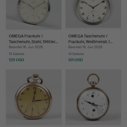
OMEGA Frackuhr /
OMEGA Taschenuhr /
Taschenuhr, Stahl, 1960er…
Frackuhr, Weißmetall, 1…
Beendet 16. Jun 2026
Beendet 16. Jun 2026
13 Gebote
14 Gebote
129 USD
101 USD