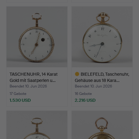
TASCHENUHR, 14 Karat
BIELEFELD, Taschenuhr,
Gold mit Saatperlen u…
Gehäuse aus 18 Kara…
Beendet 10. Jun 2026
Beendet 10. Jun 2026
17 Gebote
16 Gebote
1.530 USD
2.216 USD
Ausgewähltes
Objekt