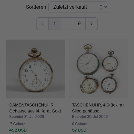
Endpreise
Sortieren
Hammarö
Auktionsverk
1
…
9
DAMENTASCHENUHR,
TASCHENUHR, 4 Stück mit
Gehäuse aus 14 Karat Gold.
Silbergehäuse.
Beendet 31. Jul 2026
Beendet 30. Jul 2026
17 Gebote
9 Gebote
492 USD
57 USD