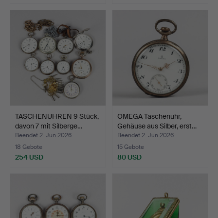
TASCHENUHREN 9 Stück,
OMEGA Taschenuhr,
davon 7 mit Silberge…
Gehäuse aus Silber, erst…
Beendet 2. Jun 2026
Beendet 2. Jun 2026
18 Gebote
15 Gebote
254 USD
80 USD