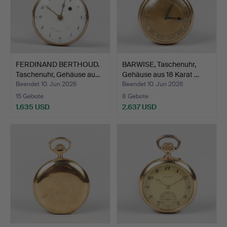
FERDINAND BERTHOUD.
BARWISE, Taschenuhr,
Taschenuhr, Gehäuse au…
Gehäuse aus 18 Karat …
Beendet 10. Jun 2026
Beendet 10. Jun 2026
15 Gebote
8 Gebote
1.635 USD
2.637 USD