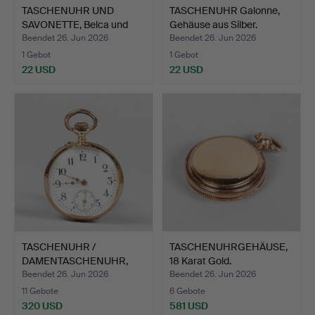
TASCHENUHR UND
TASCHENUHR Galonne,
SAVONETTE, Belca und
Gehäuse aus Silber.
Nilax,…
Beendet 26. Jun 2026
Beendet 26. Jun 2026
1 Gebot
1 Gebot
22 USD
22 USD
TASCHENUHR /
TASCHENUHRGEHÄUSE,
DAMENTASCHENUHR,
18 Karat Gold.
Gehäuse aus …
Beendet 26. Jun 2026
Beendet 26. Jun 2026
11 Gebote
6 Gebote
320 USD
581 USD