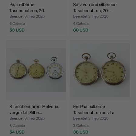
Paar silberne
Satz von drei silbernen
Taschenuhren, 20.
Taschenuhren, 20. …
Jahrhunder…
Beendet 3. Feb 2026
Beendet 3. Feb 2026
6 Gebote
4 Gebote
53 USD
80 USD
3 Taschenuhren, Helvetia,
Ein Paar silberne
vergoldet, Silbe…
Taschenuhren aus La
Roch…
Beendet 3. Feb 2026
Beendet 3. Feb 2026
8 Gebote
3 Gebote
54 USD
38 USD