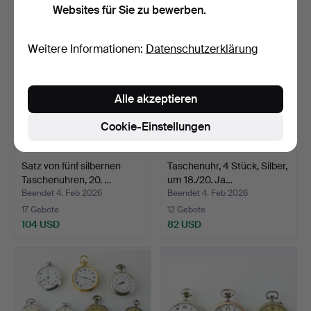
Websites für Sie zu bewerben.
Weitere Informationen:
Datenschutzerklärung
Alle akzeptieren
Cookie-Einstellungen
Satz von fünf silbernen
Taschenuhr, 4 Stück, Silber,
Taschenuhren, 20. …
um 18./20. Ja…
Beendet 4. Feb 2026
Beendet 4. Feb 2026
17 Gebote
12 Gebote
104 USD
82 USD