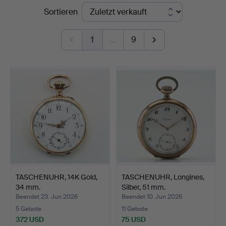
Endpreise
Sortieren
Auktionsverk
1
…
9
TASCHENUHR, 14K Gold,
TASCHENUHR, Longines,
34 mm.
Silber, 51 mm.
Beendet 23. Jun 2026
Beendet 10. Jun 2026
5 Gebote
11 Gebote
372 USD
75 USD