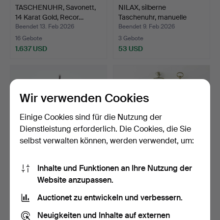
TASCHENUHR, Savonett,
NILAX, silberne
14 Karat Gold, Recor…
Taschenuhr, manuelle
Zuord…
Beendet 13. Feb 2026
Beendet 9. Feb 2026
16 Gebote
3 Gebote
1.637 USD
53 USD
Wir verwenden Cookies
Einige Cookies sind für die Nutzung der
Dienstleistung erforderlich. Die Cookies, die Sie
selbst verwalten können, werden verwendet, um:
Inhalte und Funktionen an Ihre Nutzung der
TASCHENUHR/HALSKETT
Ein Satz von 10
Website anzupassen.
E, Schwalbe, Manuell.
Taschenuhren, 20.
Jahrhund…
Beendet 5. Feb 2026
Beendet 4. Feb 2026
Auctionet zu entwickeln und verbessern.
1 Gebot
12 Gebote
32 USD
65 USD
Neuigkeiten und Inhalte auf externen