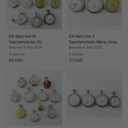
Ein Satz von 10
Ein Satz von 3
Taschenuhren, 20.
Taschenuhren, Mora, Orsa,
Jahrhund…
M…
Beendet 4. Feb 2026
Beendet 4. Feb 2026
12 Gebote
2 Gebote
85 USD
37 USD