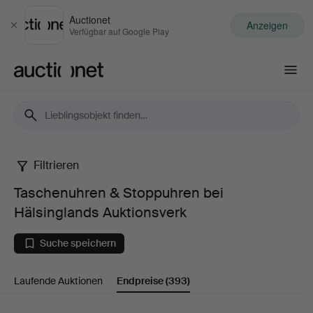
Auctionet
Anzeigen
Schließen
Verfügbar auf Google Play
Auctionet.com
Filtrieren
Taschenuhren
Taschenuhren & Stoppuhren bei
&
Hälsinglands Auktionsverk
Stoppuhren
Suche speichern
bei
Laufende Auktionen
Endpreise
(393)
Hälsinglands