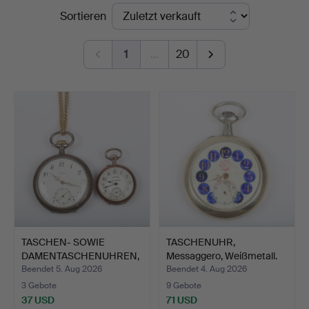
Endpreise
Sortieren
Auktionskammare
1
…
20
TASCHEN- SOWIE
TASCHENUHR,
DAMENTASCHENUHREN,
Messaggero, Weißmetall.
Silber.
Beendet 5. Aug 2026
Beendet 4. Aug 2026
3 Gebote
9 Gebote
37 USD
71 USD