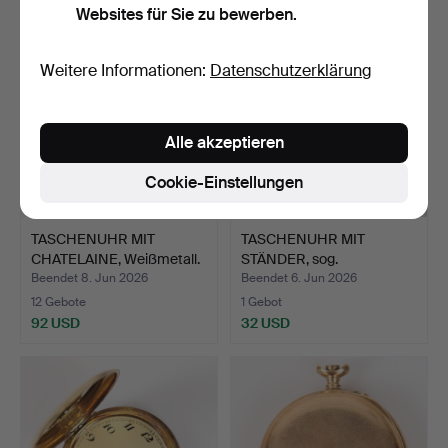
Websites für Sie zu bewerben.
Weitere Informationen:
Datenschutzerklärung
Alle akzeptieren
Cookie-Einstellungen
TASCHENUHR MIT
TASCHENUHR MIT
CHATELAINE, Weißmetall.
STÄNDER, sog.
Schlüsselaufz…
Beendet 8. Jun 2026
Beendet 6. Jun 2026
12 Gebote
1 Gebot
92 USD
32 USD