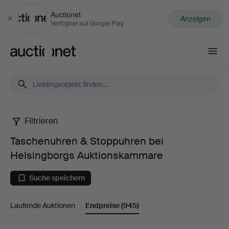
Auctionet
Anzeigen
Schließen
Verfügbar auf Google Play
Auctionet.com
Filtrieren
Taschenuhren
Taschenuhren & Stoppuhren bei
&
Helsingborgs Auktionskammare
Stoppuhren
Suche speichern
bei
Laufende Auktionen
Endpreise
(945)
Helsingborgs