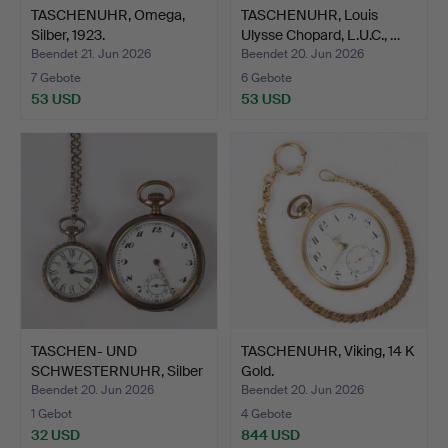
TASCHENUHR, Omega,
TASCHENUHR, Louis
Silber, 1923.
Ulysse Chopard, L.U.C., …
Beendet 21. Jun 2026
Beendet 20. Jun 2026
7 Gebote
6 Gebote
53 USD
53 USD
TASCHEN- UND
TASCHENUHR, Viking, 14 K
SCHWESTERNUHR, Silber
Gold.
und Wei…
Beendet 20. Jun 2026
Beendet 20. Jun 2026
1 Gebot
4 Gebote
32 USD
844 USD