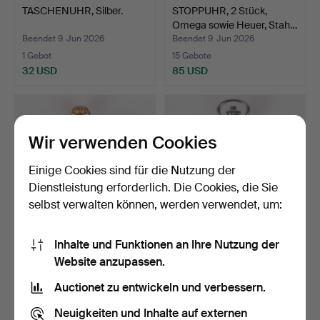
TASCHENUHR, Silber.
STOPPUHR, 2 Stück,
Omega sowie Heuer, Stah…
Beendet 9. Jun 2026
Beendet 9. Jun 2026
1 Gebot
15 Gebote
32 USD
85 USD
Wir verwenden Cookies
Einige Cookies sind für die Nutzung der
Dienstleistung erforderlich. Die Cookies, die Sie
selbst verwalten können, werden verwendet, um:
Inhalte und Funktionen an Ihre Nutzung der
TASCHENUHR, sog.
TASCHENUHR, Nilax,
Website anzupassen.
Damen-Taschenuhr, 14 K
Weißmetall mit vergolde…
Go…
Beendet 9. Jun 2026
Beendet 9. Jun 2026
Auctionet zu entwickeln und verbessern.
1 Gebot
15 Gebote
475 USD
161 USD
Neuigkeiten und Inhalte auf externen