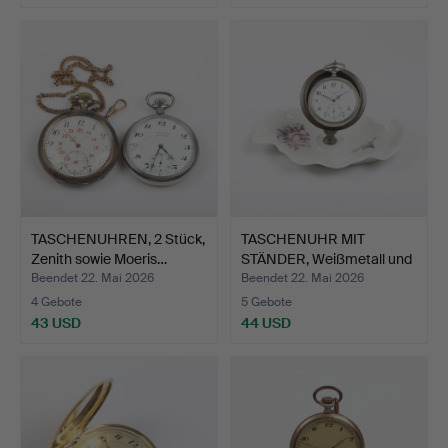
TASCHENUHREN, 2 Stück,
TASCHENUHR MIT
Zenith sowie Moeris…
STÄNDER, Weißmetall und
Por…
Beendet 22. Mai 2026
Beendet 22. Mai 2026
4 Gebote
5 Gebote
43 USD
44 USD