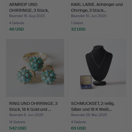
ARMREIF UND
KARL LAINE. Anhänger und
OHRRINGE, 3 Stück,
Ohrringe, 3 Stück…
Sterlingsil…
Beendet 16. Aug 2025
Beendet 10. Jun 2025
4 Gebote
1 Gebot
46 USD
32 USD
RING UND OHRRINGE, 3
SCHMUCKSET, 2-teilig,
Stück, 18 K Gold und …
Silber und 18 K Weiß…
Beendet 6. Jun 2025
Beendet 29. Mai 2025
14 Gebote
4 Gebote
542 USD
69 USD