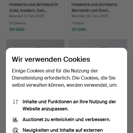
Halskette und Armband in
Halskette und Armband,
Gold, modern. Ges…
Bernstein und Sterl…
Beendet 3. Feb 2026
Beendet 26. Dez 2025
13 Gebote
1 Gebot
101 USD
32 USD
Wir verwenden Cookies
Einige Cookies sind für die Nutzung der
Dienstleistung erforderlich. Die Cookies, die Sie
selbst verwalten können, werden verwendet, um:
Inhalte und Funktionen an Ihre Nutzung der
SILBERNER RING UND
SCHMUCKSET, 4-teilig, 18
Website anzupassen.
HALSKETTE,
K Gold. Gesamtgew…
Edelsteinsch…
Beendet 20. Dez 2025
Beendet 22. Okt 2025
Auctionet zu entwickeln und verbessern.
3 Gebote
3 Gebote
43 USD
2.026 USD
Neuigkeiten und Inhalte auf externen