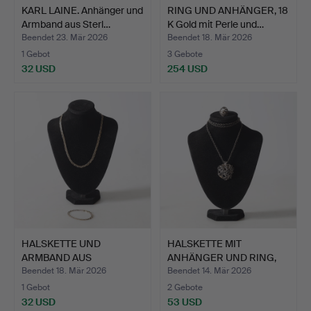
KARL LAINE. Anhänger und
RING UND ANHÄNGER, 18
Armband aus Sterl…
K Gold mit Perle und…
Beendet 23. Mär 2026
Beendet 18. Mär 2026
1 Gebot
3 Gebote
32 USD
254 USD
HALSKETTE UND
HALSKETTE MIT
ARMBAND AUS
ANHÄNGER UND RING,
STERLINGSILBER. …
Silber. G…
Beendet 18. Mär 2026
Beendet 14. Mär 2026
1 Gebot
2 Gebote
32 USD
53 USD