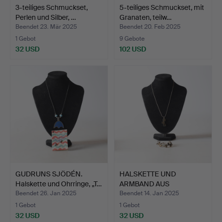
3-teiliges Schmuckset,
5-teiliges Schmuckset, mit
Perlen und Silber, …
Granaten, teilw…
Beendet 23. Mär 2025
Beendet 20. Feb 2025
1 Gebot
9 Gebote
32 USD
102 USD
GUDRUNS SJÖDÉN.
HALSKETTE UND
Halskette und Ohrringe, „T…
ARMBAND AUS
STERLINGSILBER. …
Beendet 26. Jan 2025
Beendet 14. Jan 2025
1 Gebot
1 Gebot
32 USD
32 USD