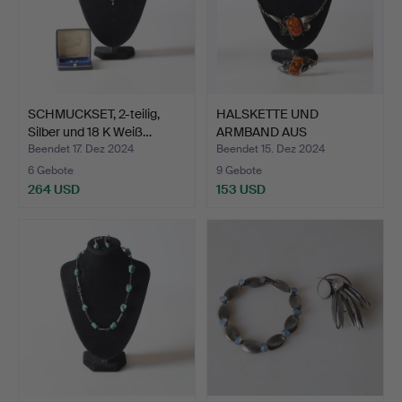
SCHMUCKSET, 2-teilig,
HALSKETTE UND
Silber und 18 K Weiß…
ARMBAND AUS
STERLINGSILBER U…
Beendet 17. Dez 2024
Beendet 15. Dez 2024
6 Gebote
9 Gebote
264 USD
153 USD