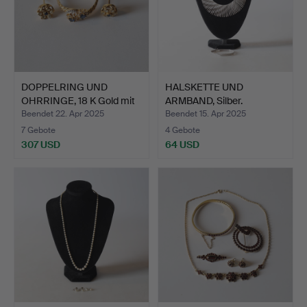
DOPPELRING UND
HALSKETTE UND
OHRRINGE, 18 K Gold mit
ARMBAND, Silber.
Ste…
Gesamtgewic…
Beendet 22. Apr 2025
Beendet 15. Apr 2025
7 Gebote
4 Gebote
307 USD
64 USD