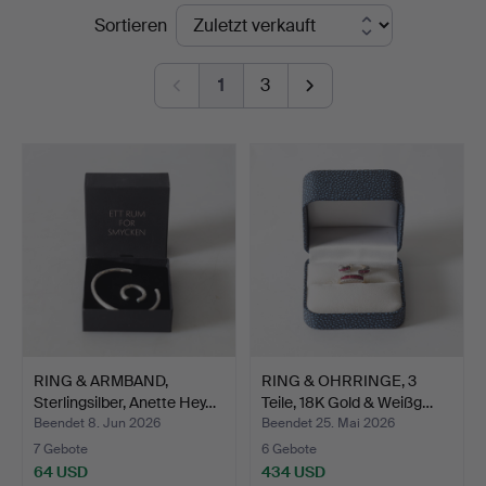
Endpreise
Sortieren
&
Andersson
1
3
Nyköping
RING & ARMBAND,
RING & OHRRINGE, 3
Sterlingsilber, Anette Hey…
Teile, 18K Gold & Weißg…
Beendet 8. Jun 2026
Beendet 25. Mai 2026
7 Gebote
6 Gebote
64 USD
434 USD