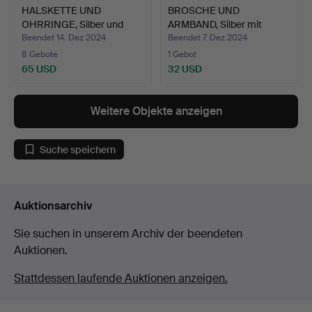
HALSKETTE UND
BROSCHE UND
OHRRINGE, Silber und
ARMBAND, Silber mit
Türkis.…
Steinen im…
Beendet 14. Dez 2024
Beendet 7. Dez 2024
8 Gebote
1 Gebot
65 USD
32 USD
Weitere Objekte anzeigen
Suche speichern
Auktionsarchiv
Sie suchen in unserem Archiv der beendeten
Auktionen.
Stattdessen laufende Auktionen anzeigen.