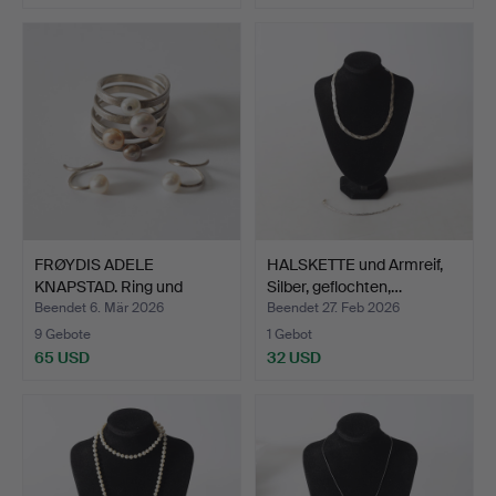
FRØYDIS ADELE
HALSKETTE und Armreif,
KNAPSTAD. Ring und
Silber, geflochten,…
Ohrringe,…
Beendet 6. Mär 2026
Beendet 27. Feb 2026
9 Gebote
1 Gebot
65 USD
32 USD