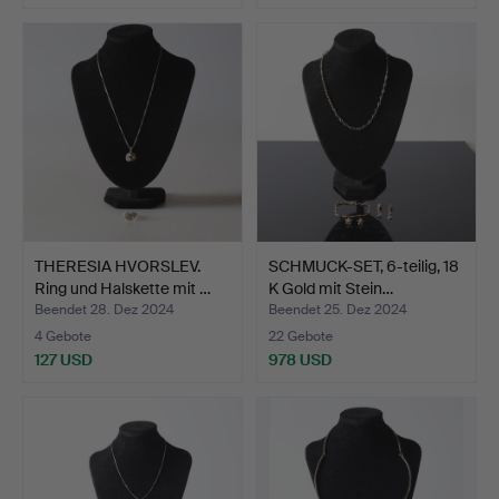
THERESIA HVORSLEV.
SCHMUCK-SET, 6-teilig, 18
Ring und Halskette mit …
K Gold mit Stein…
Beendet 28. Dez 2024
Beendet 25. Dez 2024
4 Gebote
22 Gebote
127 USD
978 USD