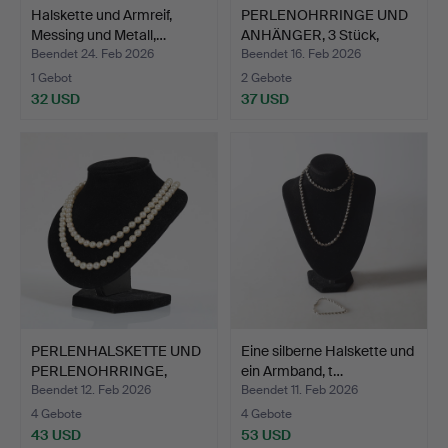
Halskette und Armreif,
PERLENOHRRINGE UND
Messing und Metall,…
ANHÄNGER, 3 Stück,
Gold…
Beendet 24. Feb 2026
Beendet 16. Feb 2026
1 Gebot
2 Gebote
32 USD
37 USD
PERLENHALSKETTE UND
Eine silberne Halskette und
PERLENOHRRINGE,
ein Armband, t…
Versch…
Beendet 12. Feb 2026
Beendet 11. Feb 2026
4 Gebote
4 Gebote
43 USD
53 USD