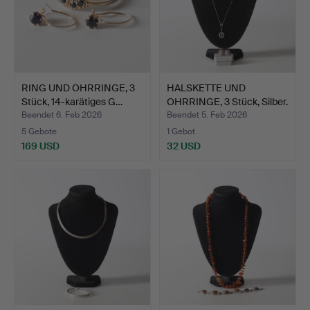
RING UND OHRRINGE, 3
HALSKETTE UND
Stück, 14-karätiges G…
OHRRINGE, 3 Stück, Silber.
G…
Beendet 6. Feb 2026
Beendet 5. Feb 2026
5 Gebote
1 Gebot
169 USD
32 USD