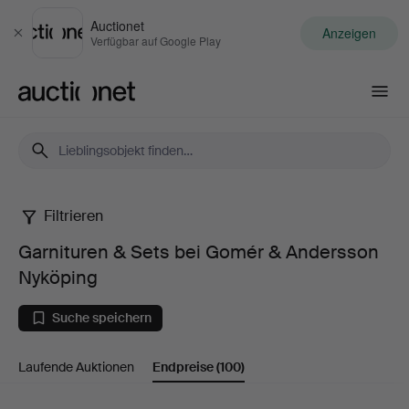
Auctionet
Anzeigen
Schließen
Verfügbar auf Google Play
Auctionet.com
Filtrieren
Garnituren
Garnituren & Sets bei Gomér & Andersson
&
Nyköping
Sets
Suche speichern
bei
Laufende Auktionen
Endpreise
(100)
Gomér