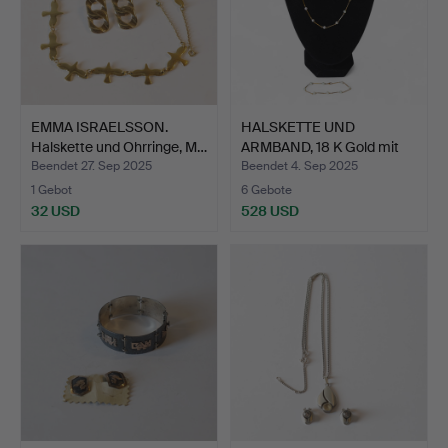
EMMA ISRAELSSON.
HALSKETTE UND
Halskette und Ohrringe, M…
ARMBAND, 18 K Gold mit
Perle…
Beendet 27. Sep 2025
Beendet 4. Sep 2025
1 Gebot
6 Gebote
32 USD
528 USD