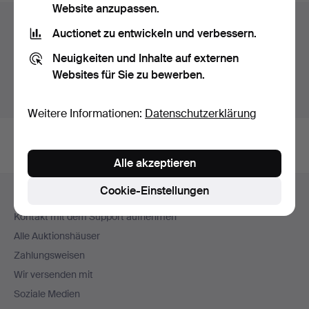
Website anzupassen.
Auktionsarchiv
Auctionet zu entwickeln und verbessern.
Sie suchen in unserem Archiv der beendeten
Neuigkeiten und Inhalte auf externen
Auktionen.
Websites für Sie zu bewerben.
Stattdessen laufende Auktionen anzeigen.
Weitere Informationen:
Datenschutzerklärung
Alle akzeptieren
Fußzeilen-
Cookie-Einstellungen
Hilfe und Kontakt
Navigation
Kontakt mit dem Support aufnehmen
Alle Auktionshäuser
Zahlungsweisen
Wir versenden mit
Soziale Medien