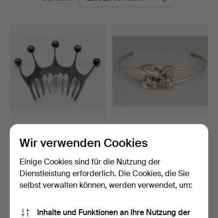
THERESIA HVORSLEV. für
A D DESIGN.
Age Fausing, Dänema…
HAARSCHMUCK
Wir verwenden Cookies
DÄNEMARK 1960er-70…
Beendet 22. Sep 2023
Beendet 9. Jun 2023
12 Gebote
1 Gebot
Einige Cookies sind für die Nutzung der
159 USD
32 USD
Dienstleistung erforderlich. Die Cookies, die Sie
selbst verwalten können, werden verwendet, um:
Suche speichern
Inhalte und Funktionen an Ihre Nutzung der