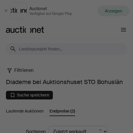
Auctionet
Anzeigen
Schließen
Verfügbar auf Google Play
Auctionet.com
Filtrieren
Diademe
Diademe bei Auktionshuset STO Bohuslän
bei
Suche speichern
Auktionshuset
Laufende Auktionen
Endpreise
(2)
STO
Bohuslän
Endpreise
Sortieren