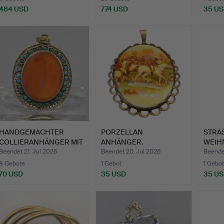
484 USD
774 USD
35 U
HANDGEMACHTER
PORZELLAN
STRA
COLLIERANHÄNGER MIT
ANHÄNGER.
WEIH
KARNEOL …
Beendet 21. Jul 2026
Beendet 20. Jul 2026
Beende
8 Gebote
1 Gebot
1 Gebot
70 USD
35 USD
35 U