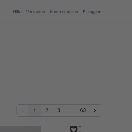
Hilfe
Verkaufen
Konto erstellen
Einloggen
1
2
3
…
63