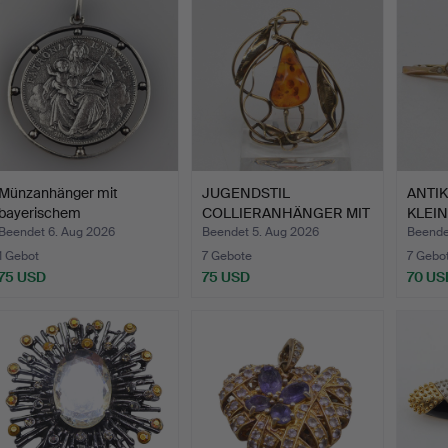
Münzanhänger mit
JUGENDSTIL
ANTIK
bayerischem
COLLIERANHÄNGER MIT
KLEI
Madonnentaler…
EINEM BERNS…
PE…
Beendet 6. Aug 2026
Beendet 5. Aug 2026
Beende
1 Gebot
7 Gebote
7 Gebo
75 USD
75 USD
70 US