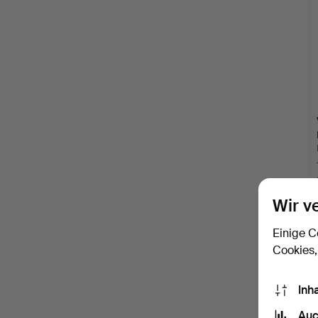
Wir v
Einige C
Cookies,
Inh
Auc