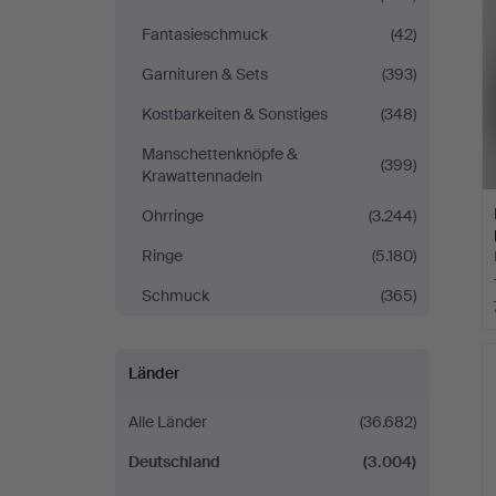
Fantasieschmuck
(42)
Garnituren & Sets
(393)
Kostbarkeiten & Sonstiges
(348)
Manschettenknöpfe &
(399)
Krawattennadeln
Ohrringe
(3.244)
Ringe
(5.180)
Schmuck
(365)
Länder
Alle Länder
(36.682)
Deutschland
(3.004)