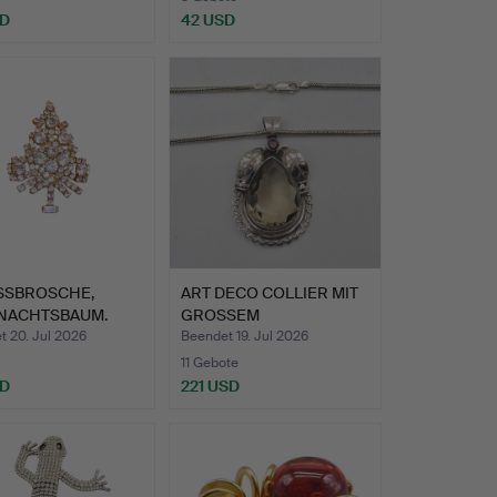
SD
42 USD
SSBROSCHE,
ART DECO COLLIER MIT
NACHTSBAUM.
GROSSEM
RAUCHQUARZ (I…
t 20. Jul 2026
Beendet 19. Jul 2026
11 Gebote
SD
221 USD