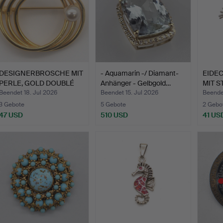
DESIGNERBROSCHE MIT
- Aquamarin -/ Diamant-
EIDE
PERLE, GOLD DOUBLÉ
Anhänger - Gelbgold…
MIT S
FAS…
Beendet 18. Jul 2026
Beendet 15. Jul 2026
Beendet
3 Gebote
5 Gebote
2 Gebo
47 USD
510 USD
41 US