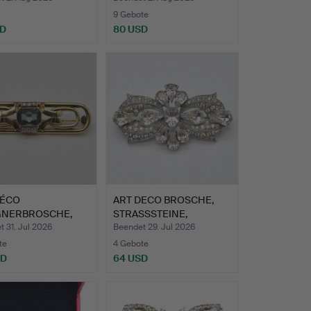
9 Gebote
SD
80 USD
DÉCO
ART DECO BROSCHE,
GNERBROSCHE,
STRASSSTEINE,
ANT UND FAC…
DURCHBROCH…
 31. Jul 2026
Beendet 29. Jul 2026
te
4 Gebote
SD
64 USD