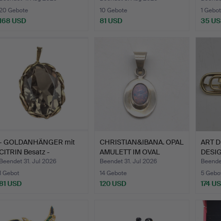
20 Gebote
10 Gebote
1 Gebot
168 USD
81 USD
35 U
- GOLDANHÄNGER mit
CHRISTIAN&IBANA. OPAL
ART 
CITRIN Besatz -
AMULETT IM OVAL
DESI
333/000…
SCHL…
BRILL
Beendet 31. Jul 2026
Beendet 31. Jul 2026
Beendet
1 Gebot
14 Gebote
5 Gebo
81 USD
120 USD
174 U