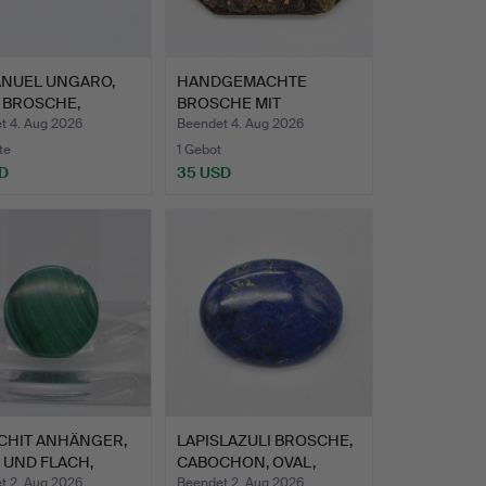
NUEL UNGARO,
HANDGEMACHTE
 BROSCHE,
BROSCHE MIT
NZT MI…
LANDSCHAFTSMOTIV …
t 4. Aug 2026
Beendet 4. Aug 2026
te
1 Gebot
D
35 USD
CHIT ANHÄNGER,
LAPISLAZULI BROSCHE,
 UND FLACH,
CABOCHON, OVAL,
HME…
POLIE…
t 2. Aug 2026
Beendet 2. Aug 2026