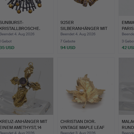
SUNBURST-
925ER
EMMA
KRISTALLBROSCHE.
SILBERANHÄNGER MIT
PARIS
TANSANITEN SOWIE …
GEPU
Beendet 4. Aug 2026
Beendet 4. Aug 2026
Beende
1 Gebot
7 Gebote
3 Gebo
35 USD
94 USD
42 US
KREUZ-ANHÄNGER MIT
CHRISTIAN DIOR.
MALA
EINEM AMETHYST, 14
VINTAGE MAPLE LEAF
RUND
KARA…
PEARL D…
DURC
Beendet 4. Aug 2026
Beendet 3. Aug 2026
Beende