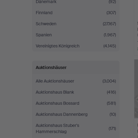
Dänemark
(92)
Finnland
(307)
Schweden
(27.167)
Spanien
(1.967)
Vereinigtes Königreich
(4.145)
Auktionshäuser
Alle Auktionshäuser
(3.004)
Auktionshaus Blank
(416)
Auktionshaus Bossard
(581)
Auktionshaus Dannenberg
(10)
Auktionshaus Stuber's
(171)
Hammerschlag