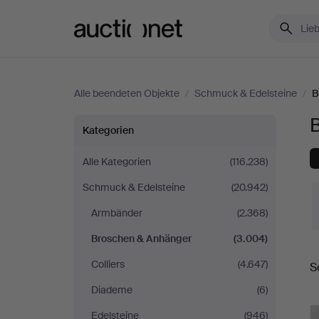
Auctionet.com
Alle beendeten Objekte
/
Schmuck & Edelsteine
/
B
Broschen
Kategorien
&
Alle Kategorien
(116.238)
Schmuck & Edelsteine
(20.942)
Anhänger
Armbänder
(2.368)
in
Broschen & Anhänger
(3.004)
E
Deutschland
Colliers
(4.647)
S
Diademe
(6)
Edelsteine
(946)