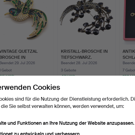
VINTAGE QUETZAL
KRISTALL-BROSCHE IN
ANTI
BROSCHE IN
TIEFSCHWARZ.
SCHL
STRASSSTEINEN U…
MIT R
Beendet 29. Jul 2026
Beendet 28. Jul 2026
Beende
1 Gebot
3 Gebote
7 Gebo
35 USD
47 USD
128 U
erwenden Cookies
ookies sind für die Nutzung der Dienstleistung erforderlich. D
 die Sie selbst verwalten können, werden verwendet, um:
alte und Funktionen an Ihre Nutzung der Website anzupassen.
tionet zu entwickeln und verbessern.