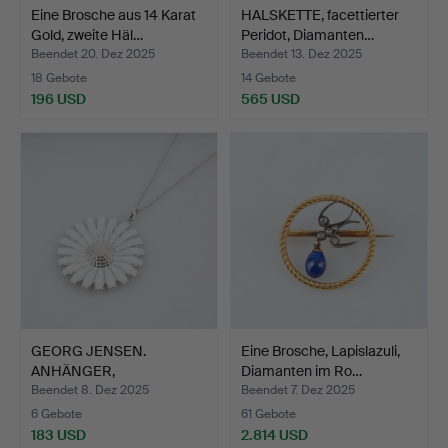
Eine Brosche aus 14 Karat
HALSKETTE, facettierter
Gold, zweite Häl…
Peridot, Diamanten…
Beendet 20. Dez 2025
Beendet 13. Dez 2025
18 Gebote
14 Gebote
196 USD
565 USD
GEORG JENSEN.
Eine Brosche, Lapislazuli,
ANHÄNGER,
Diamanten im Ro…
Gänseblümchen, wei…
Beendet 8. Dez 2025
Beendet 7. Dez 2025
6 Gebote
61 Gebote
183 USD
2.814 USD