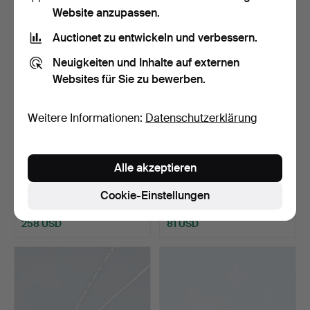
Website anzupassen.
Auctionet zu entwickeln und verbessern.
Neuigkeiten und Inhalte auf externen
Websites für Sie zu bewerben.
Weitere Informationen:
Datenschutzerklärung
DIAMANTANHÄNGER
Ein Satz von drei Broschen
Alle akzeptieren
UND KED, Weißgold.
aus Silber, Qua…
Beendet 28. Okt 2025
Beendet 13. Okt 2025
Cookie-Einstellungen
12 Gebote
10 Gebote
258 USD
81 USD