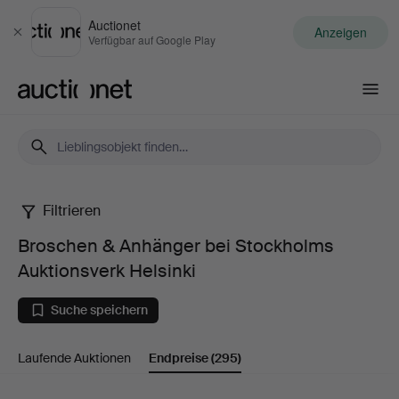
Auctionet
Anzeigen
Schließen
Verfügbar auf Google Play
Auctionet.com
Filtrieren
Broschen
Broschen & Anhänger bei Stockholms
&
Auktionsverk Helsinki
Anhänger
Suche speichern
bei
Laufende Auktionen
Endpreise
(295)
Stockholms