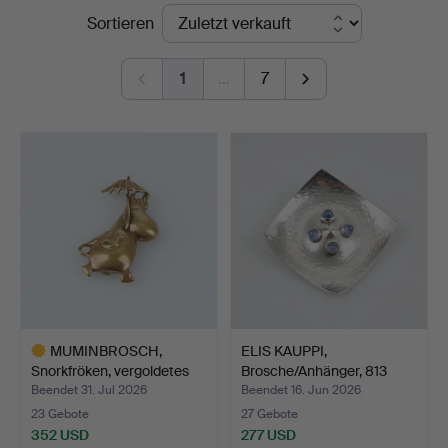
Endpreise
Sortieren
Auktionsverk
Helsinki
1
…
7
MUMINBROSCH,
ELIS KAUPPI,
Snorkfröken, vergoldetes
Brosche/Anhänger, 813
Mess…
Silber,…
Beendet 31. Jul 2026
Beendet 16. Jun 2026
23 Gebote
27 Gebote
352 USD
277 USD