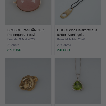
BROSCHE/ANHÄNGER,
GUCCI, eine Halskette aus
Rosenquarz, Leevi
925er-Sterlingsi…
Nygren…
Beendet 9. Mai 2026
Beendet 17. Mär 2026
7 Gebote
20 Gebote
369 USD
231 USD