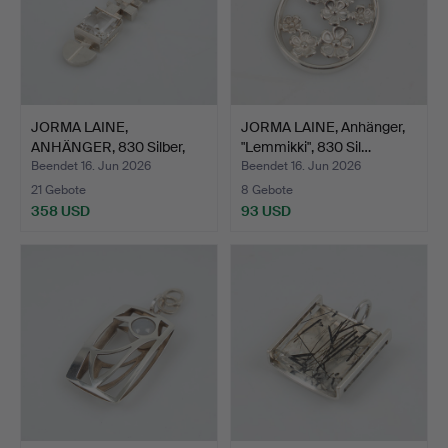
JORMA LAINE,
JORMA LAINE, Anhänger,
ANHÄNGER, 830 Silber,
"Lemmikki", 830 Sil…
Bergkri…
Beendet 16. Jun 2026
Beendet 16. Jun 2026
21 Gebote
8 Gebote
358 USD
93 USD