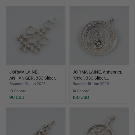
Ausgewähltes
Objekt
JORMA LAINE,
JORMA LAINE, Anhänger,
ANHÄNGER, 830 Silber,
"Chic", 830 Silber,…
Kultate…
Beendet 16. Jun 2026
Beendet 16. Jun 2026
10 Gebote
14 Gebote
98 USD
150 USD