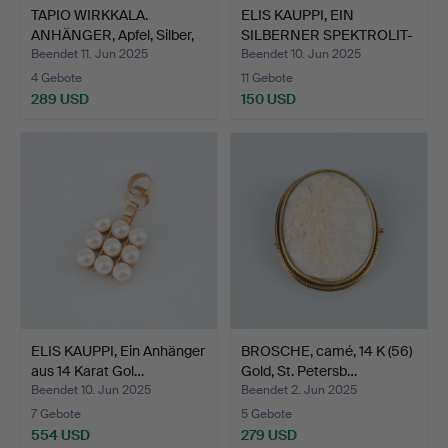
TAPIO WIRKKALA.
ELIS KAUPPI, EIN
ANHÄNGER, Apfel, Silber,
SILBERNER SPEKTROLIT-
H…
ANHÄ…
Beendet 11. Jun 2025
Beendet 10. Jun 2025
4 Gebote
11 Gebote
289 USD
150 USD
ELIS KAUPPI, Ein Anhänger
BROSCHE, camé, 14 K (56)
aus 14 Karat Gol…
Gold, St. Petersb…
Beendet 10. Jun 2025
Beendet 2. Jun 2025
7 Gebote
5 Gebote
554 USD
279 USD