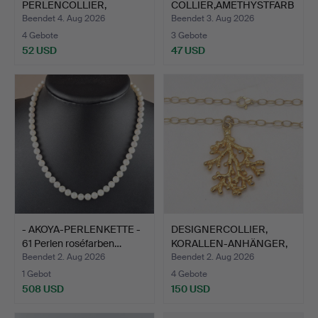
PERLENCOLLIER,
COLLIER,AMETHYSTFARB
POLIERTE PERLEN, SI…
EN MIT VER…
Beendet 4. Aug 2026
Beendet 3. Aug 2026
4 Gebote
3 Gebote
52 USD
47 USD
- AKOYA-PERLENKETTE -
DESIGNERCOLLIER,
61 Perlen roséfarben…
KORALLEN-ANHÄNGER,
VERGOL…
Beendet 2. Aug 2026
Beendet 2. Aug 2026
1 Gebot
4 Gebote
508 USD
150 USD