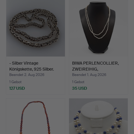
- Silber Vintage
BIWA PERLENCOLLIER,
Königskette, 925 Silber.
ZWEIREIHIG,
VERSCHLUSS…
Beendet 2. Aug 2026
Beendet 1. Aug 2026
1 Gebot
1 Gebot
127 USD
35 USD