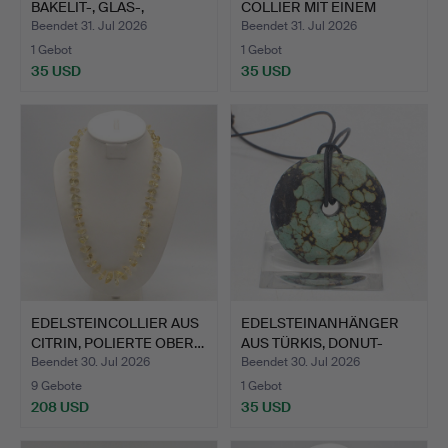
BAKELIT-, GLAS-,
COLLIER MIT EINEM
KERAMIK-…
VENDS…
Beendet 31. Jul 2026
Beendet 31. Jul 2026
1 Gebot
1 Gebot
35 USD
35 USD
EDELSTEINCOLLIER AUS
EDELSTEINANHÄNGER
CITRIN, POLIERTE OBER…
AUS TÜRKIS, DONUT-
FORM, …
Beendet 30. Jul 2026
Beendet 30. Jul 2026
9 Gebote
1 Gebot
208 USD
35 USD