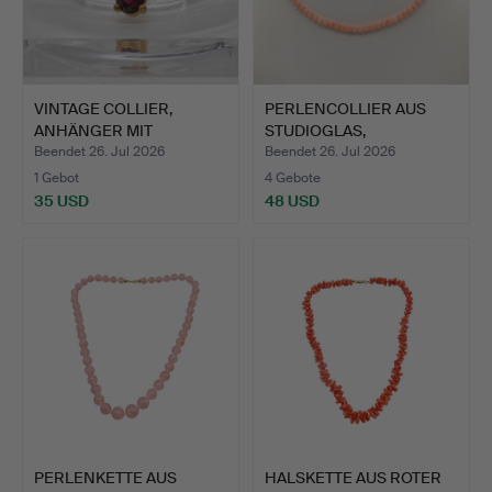
VINTAGE COLLIER,
PERLENCOLLIER AUS
ANHÄNGER MIT
STUDIOGLAS,
ALMANDIN IM …
ENGELSHAUTKO…
Beendet 26. Jul 2026
Beendet 26. Jul 2026
1 Gebot
4 Gebote
35 USD
48 USD
PERLENKETTE AUS
HALSKETTE AUS ROTER