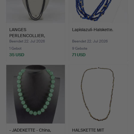
LANGES
Lapislazuli-Halskette.
PERLENCOLLIER,
ENDLOSKETTE,
Beendet 22. Jul 2026
Beendet 22. Jul 2026
HANDGEM…
1 Gebot
9 Gebote
35 USD
71 USD
- JADEKETTE - China,
HALSKETTE MIT