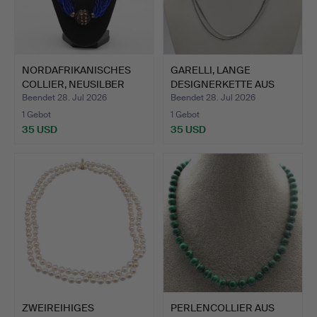
NORDAFRIKANISCHES
GARELLI, LANGE
COLLIER, NEUSILBER
DESIGNERKETTE AUS
UND M…
835ER SIL…
Beendet 28. Jul 2026
Beendet 28. Jul 2026
1 Gebot
1 Gebot
35 USD
35 USD
ZWEIREIHIGES
PERLENCOLLIER AUS