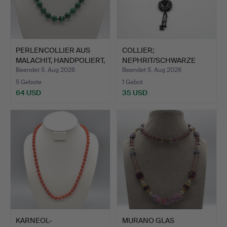
PERLENCOLLIER AUS
COLLIER;
MALACHIT, HANDPOLIERT,
NEPHRIT/SCHWARZE
E…
JADE; VINTAGE.
Beendet 5. Aug 2026
Beendet 5. Aug 2026
5 Gebote
1 Gebot
64 USD
35 USD
KARNEOL-
MURANO GLAS