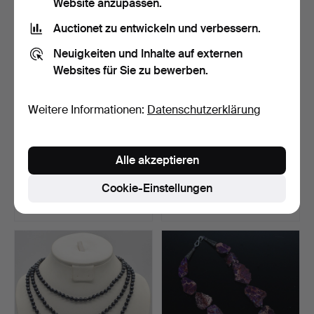
Website anzupassen.
Auctionet zu entwickeln und verbessern.
Neuigkeiten und Inhalte auf externen
Websites für Sie zu bewerben.
Weitere Informationen:
Datenschutzerklärung
DESIGNER COLLIER MIT
EDELSTEINMIXCOLLIER,
Alle akzeptieren
EINEM AQUA MARIN UND
POLIERTE SCHEIBEN,
…
TR…
Beendet 28. Jul 2026
Beendet 28. Jul 2026
Cookie-Einstellungen
12 Gebote
1 Gebot
98 USD
35 USD