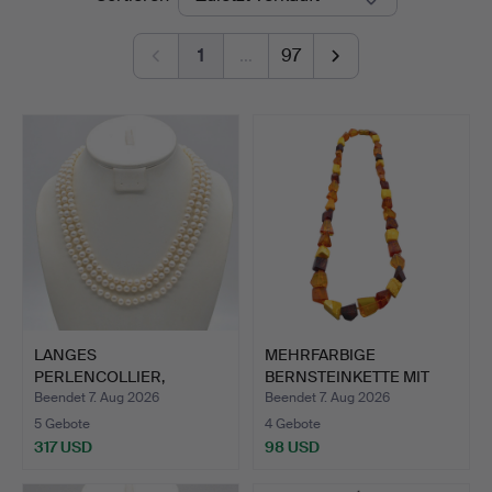
1
…
97
LANGES
MEHRFARBIGE
PERLENCOLLIER,
BERNSTEINKETTE MIT
SÜSSWASSERZUCHTPER
KANTIG GESC…
Beendet 7. Aug 2026
Beendet 7. Aug 2026
LE…
5 Gebote
4 Gebote
317 USD
98 USD