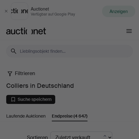
Auctionet
Anzeigen
Schließen
Verfügbar auf Google Play
Auctionet.com
Filtrieren
Colliers
Colliers in Deutschland
in
Suche speichern
Deutschland
Laufende Auktionen
Endpreise
(4 647)
Endpreise
Sortieren