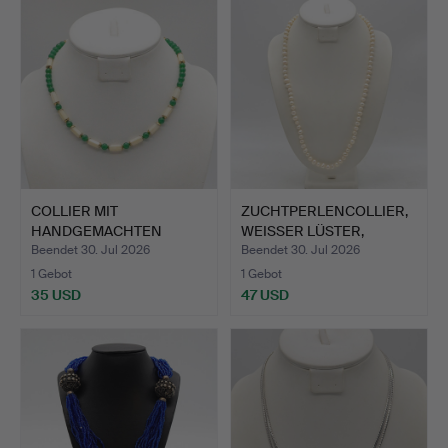
COLLIER MIT
ZUCHTPERLENCOLLIER,
HANDGEMACHTEN
WEISSER LÜSTER,
PERLEN, RUND UND…
ENTRUN…
Beendet 30. Jul 2026
Beendet 30. Jul 2026
1 Gebot
1 Gebot
35 USD
47 USD