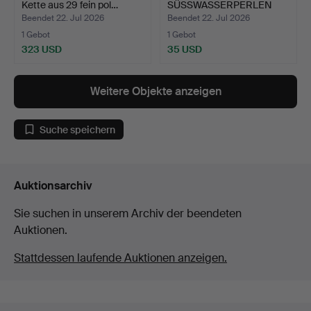
Kette aus 29 fein pol…
SÜSSWASSERPERLEN
VON SNÖ OF …
Beendet 22. Jul 2026
Beendet 22. Jul 2026
1 Gebot
1 Gebot
323 USD
35 USD
Weitere Objekte anzeigen
Suche speichern
Auktionsarchiv
Sie suchen in unserem Archiv der beendeten
Auktionen.
Stattdessen laufende Auktionen anzeigen.