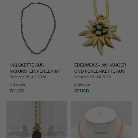
HALSKETTE AUS
EDELWEISS- ANHÄNGER
NATURSTEINPERLEN MIT
UND PERLENKETTE AUS
KARABIN…
BE…
Beendet 26. Jul 2026
Beendet 26. Jul 2026
3 Gebote
2 Gebote
70 USD
87 USD