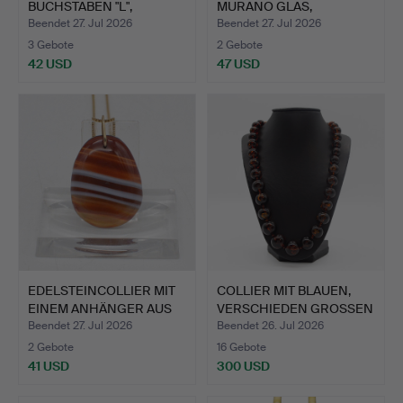
BUCHSTABEN "L",
MURANO GLAS,
ANHÄNGER U…
BERNSTEINFA…
Beendet 27. Jul 2026
Beendet 27. Jul 2026
3 Gebote
2 Gebote
42 USD
47 USD
EDELSTEINCOLLIER MIT
COLLIER MIT BLAUEN,
EINEM ANHÄNGER AUS
VERSCHIEDEN GROSSEN
KA…
BE…
Beendet 27. Jul 2026
Beendet 26. Jul 2026
2 Gebote
16 Gebote
41 USD
300 USD