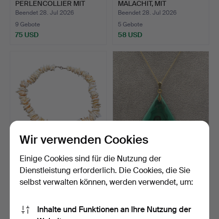
PERLENCOLLIER MIT
MALACHIT, MIT
BESETZTER S…
SCHRAUBVER…
Beendet 28. Jul 2026
Beendet 28. Jul 2026
9 Gebote
5 Gebote
75 USD
58 USD
Wir verwenden Cookies
HALSKETTE AUS
DESIGNER COLLIER MIT
Einige Cookies sind für die Nutzung der
MUSCHELSTÜCKEN.
EINEM ANHÄNGER MIT
Dienstleistung erforderlich. Die Cookies, die Sie
GR…
Beendet 28. Jul 2026
Beendet 28. Jul 2026
selbst verwalten können, werden verwendet, um:
1 Gebot
7 Gebote
35 USD
70 USD
Inhalte und Funktionen an Ihre Nutzung der