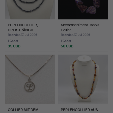
PERLENCOLLIER,
Meeressediment Jaspis
DREISTRÄNGIG,
Collier.
HANDGEMACHTE …
Beendet 27. Jul 2026
Beendet 27. Jul 2026
1 Gebot
1 Gebot
35 USD
58 USD
COLLIER MIT DEM
PERLENCOLLIER AUS