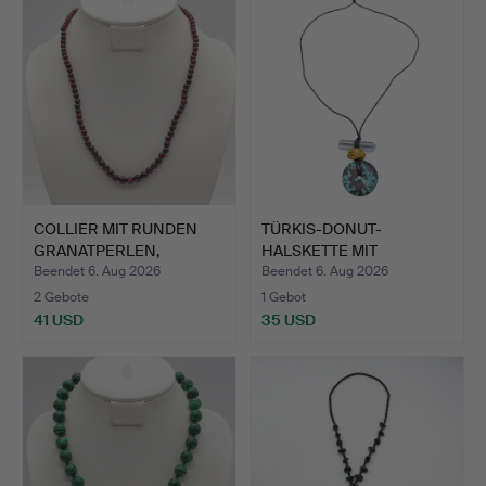
COLLIER MIT RUNDEN
TÜRKIS-DONUT-
GRANATPERLEN,
HALSKETTE MIT
VERGOLDET…
BERGKRISTALL-ST…
Beendet 6. Aug 2026
Beendet 6. Aug 2026
2 Gebote
1 Gebot
41 USD
35 USD