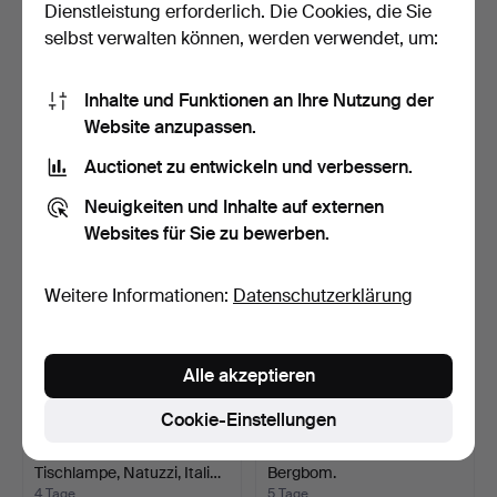
Dienstleistung erforderlich. Die Cookies, die Sie
selbst verwalten können, werden verwendet, um:
TISCHLAMPEN, ein Paar,
LAMPENKÖRPER, 2 Stück,
Inhalte und Funktionen an Ihre Nutzung der
zeitgenössisch.
für Petroleumlampe.
2 Tage
4 Tage
Website anzupassen.
Schätzwert
Schätzwert
Auctionet zu entwickeln und verbessern.
85 USD
53 USD
Neuigkeiten und Inhalte auf externen
Websites für Sie zu bewerben.
Weitere Informationen:
Datenschutzerklärung
Alle akzeptieren
Cookie-Einstellungen
STEHLAMPE sowie
Stehlampe, Messing,
Tischlampe, Natuzzi, Itali…
Bergbom.
4 Tage
5 Tage