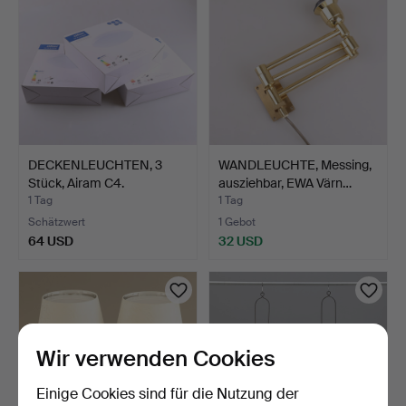
DECKENLEUCHTEN, 3
WANDLEUCHTE, Messing,
Stück, Airam C4.
ausziehbar, EWA Värn…
1 Tag
1 Tag
Schätzwert
1 Gebot
64 USD
32 USD
Wir verwenden Cookies
Einige Cookies sind für die Nutzung der