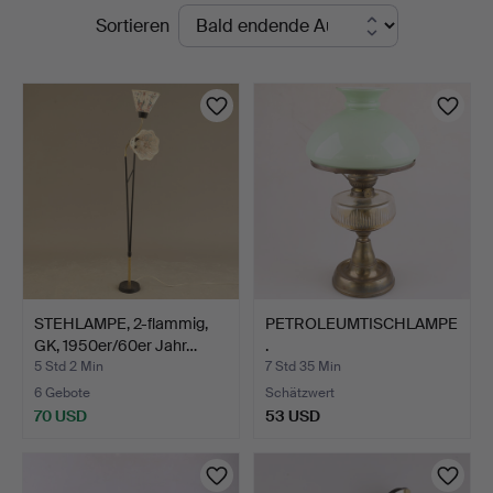
Laufende
Sortieren
Auktionsverk
Auktionen
STEHLAMPE, 2-flammig,
PETROLEUMTISCHLAMPE
GK, 1950er/60er Jahr…
.
5 Std 2 Min
7 Std 35 Min
6 Gebote
Schätzwert
70 USD
53 USD