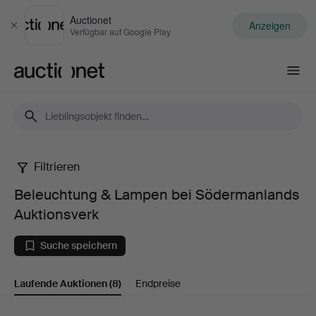
Auctionet
Anzeigen
Schließen
Verfügbar auf Google Play
Auctionet.com
Filtrieren
Beleuchtung
Beleuchtung & Lampen bei Södermanlands
&
Auktionsverk
Lampen
Suche speichern
bei
Laufende Auktionen
(8)
Endpreise
Södermanlands