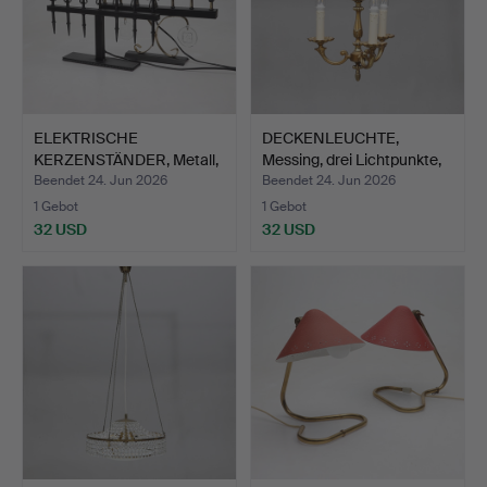
ELEKTRISCHE
DECKENLEUCHTE,
KERZENSTÄNDER, Metall,
Messing, drei Lichtpunkte,
Gnosjö …
…
Beendet 24. Jun 2026
Beendet 24. Jun 2026
1 Gebot
1 Gebot
32 USD
32 USD