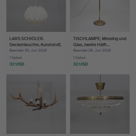
LARS SCHIÖLER.
TISCHLAMPE, Messing und
Deckenleuchte, Kunststoff,
Glas, zweite Hälft…
…
Beendet 30. Jun 2026
Beendet 28. Jun 2026
1 Gebot
1 Gebot
32 USD
32 USD