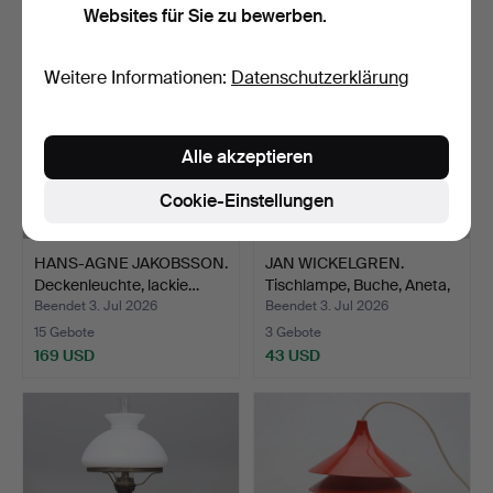
Websites für Sie zu bewerben.
Weitere Informationen:
Datenschutzerklärung
Alle akzeptieren
Cookie-Einstellungen
HANS-AGNE JAKOBSSON.
JAN WICKELGREN.
Deckenleuchte, lackie…
Tischlampe, Buche, Aneta,
…
Beendet 3. Jul 2026
Beendet 3. Jul 2026
15 Gebote
3 Gebote
169 USD
43 USD