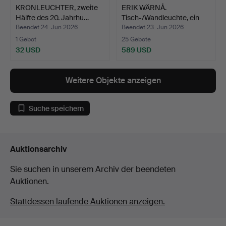
KRONLEUCHTER, zweite
ERIK WÄRNÅ.
Hälfte des 20. Jahrhu…
Tisch-/Wandleuchte, ein
Paar, …
Beendet 24. Jun 2026
Beendet 23. Jun 2026
1 Gebot
25 Gebote
32 USD
589 USD
Weitere Objekte anzeigen
Suche speichern
Auktionsarchiv
Sie suchen in unserem Archiv der beendeten
Auktionen.
Stattdessen laufende Auktionen anzeigen.