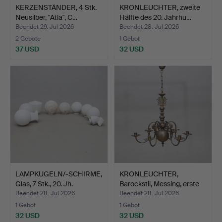
KERZENSTÄNDER, 4 Stk.
KRONLEUCHTER, zweite
Neusilber, "Atla", C…
Hälfte des 20. Jahrhu…
Beendet 29. Jul 2026
Beendet 28. Jul 2026
2 Gebote
1 Gebot
37 USD
32 USD
LAMPKUGELN/-SCHIRME,
KRONLEUCHTER,
Glas, 7 Stk., 20. Jh.
Barockstil, Messing, erste
H…
Beendet 28. Jul 2026
Beendet 28. Jul 2026
1 Gebot
1 Gebot
32 USD
32 USD