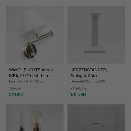
WANDLEUCHTE. Metall,
KERZENSTÄNDER,
IKEA, 19./20. Jahrhun…
Steingut, Säule,
Gustavsber…
Beendet 29. Jul 2026
Beendet 29. Jul 2026
1 Gebot
21 Gebote
32 USD
179 USD