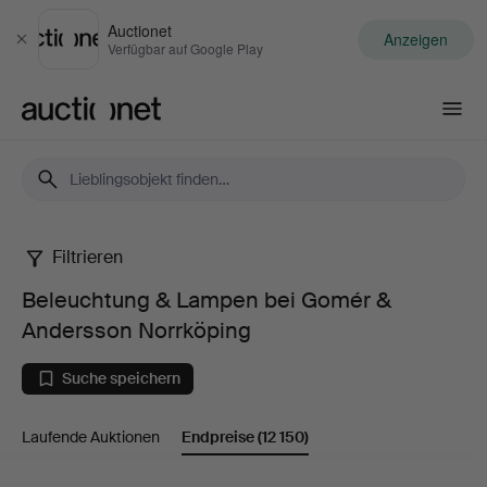
Auctionet
Anzeigen
Schließen
Verfügbar auf Google Play
Auctionet.com
Filtrieren
Beleuchtung
Beleuchtung & Lampen bei Gomér &
&
Andersson Norrköping
Lampen
Suche speichern
bei
Laufende Auktionen
Endpreise
(12 150)
Gomér