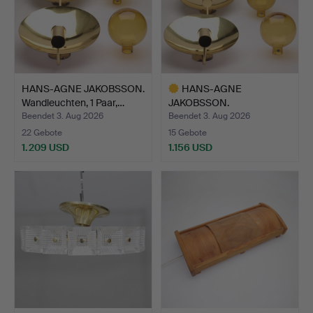
HANS-AGNE JAKOBSSON.
HANS-AGNE
Wandleuchten, 1 Paar,…
JAKOBSSON.
Wandleuchten, Messing…
Beendet 3. Aug 2026
Beendet 3. Aug 2026
22 Gebote
15 Gebote
1.209 USD
1.156 USD
Ausgewähltes
Objekt