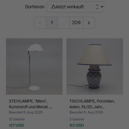
Endpreise
Sortieren
&
Andersson
1
…
209
Norrköping
STEHLAMPE, "Mars",
TISCHLAMPE, Porzellan,
Kunststoff und Metall, …
Asien, 19./20. Jahr…
Beendet 6. Aug 2026
Beendet 6. Aug 2026
12 Gebote
3 Gebote
127 USD
43 USD