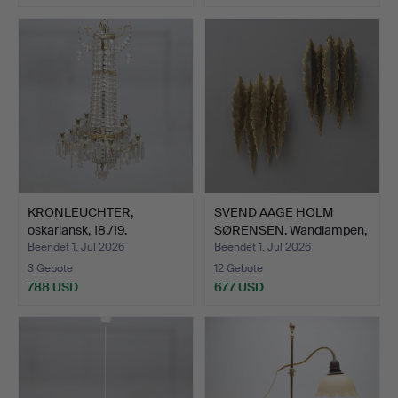
KRONLEUCHTER,
SVEND AAGE HOLM
oskariansk, 18./19.
SØRENSEN. Wandlampen,
Jahrhund…
1 Pa…
Beendet 1. Jul 2026
Beendet 1. Jul 2026
3 Gebote
12 Gebote
788 USD
677 USD