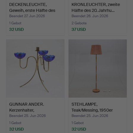
DECKENLEUCHTE,
KRONLEUCHTER, zweite
Geweih, erste Hälfte des
Hälfte des 20. Jahrhu…
20…
Beendet 27. Jun 2026
Beendet 26. Jun 2026
1 Gebot
2 Gebote
32 USD
37 USD
GUNNAR ANDER.
STEHLAMPE,
Kerzenhalter,
Teak/Messing, 1950er
Messing/Glas, …
Jahre.
Beendet 25. Jun 2026
Beendet 25. Jun 2026
1 Gebot
1 Gebot
32 USD
32 USD