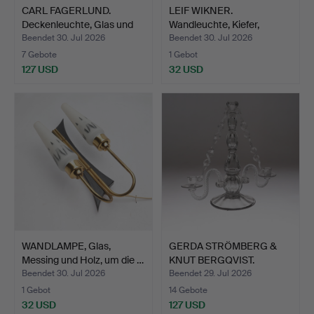
CARL FAGERLUND.
LEIF WIKNER.
Deckenleuchte, Glas und
Wandleuchte, Kiefer,
Me…
Persåsen…
Beendet 30. Jul 2026
Beendet 30. Jul 2026
7 Gebote
1 Gebot
127 USD
32 USD
WANDLAMPE, Glas,
GERDA STRÖMBERG &
Messing und Holz, um die …
KNUT BERGQVIST.
Kandelab…
Beendet 30. Jul 2026
Beendet 29. Jul 2026
1 Gebot
14 Gebote
32 USD
127 USD