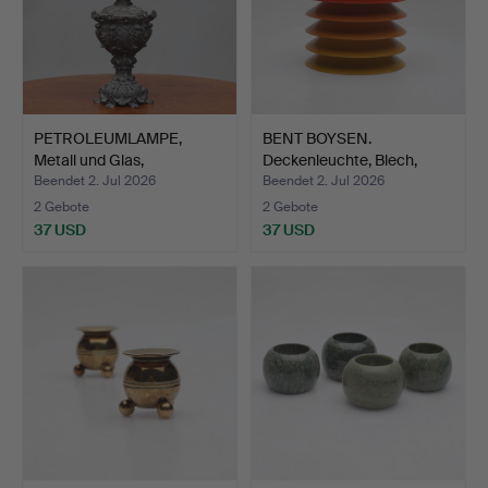
PETROLEUMLAMPE,
BENT BOYSEN.
Metall und Glas,
Deckenleuchte, Blech,
Rokokosti…
"Duett"…
Beendet 2. Jul 2026
Beendet 2. Jul 2026
2 Gebote
2 Gebote
37 USD
37 USD