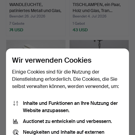
WANDLEUCHTE,
TISCHLAMPEN, ein Paar,
patiniertes Metall und Glas,
Holz und Glas, Tran…
…
Beendet 26. Jul 2026
Beendet 4. Jul 2026
7 Gebote
1 Gebot
74 USD
43 USD
Wir verwenden Cookies
Einige Cookies sind für die Nutzung der
Dienstleistung erforderlich. Die Cookies, die Sie
selbst verwalten können, werden verwendet, um:
Inhalte und Funktionen an Ihre Nutzung der
WANDLEUCHTE, weiß
KRONLEUCHTER,
Website anzupassen.
lackiertes Metall und Me…
Schmiedeeisen, erste
Hälfte …
Beendet 4. Jul 2026
Beendet 3. Jul 2026
Auctionet zu entwickeln und verbessern.
16 Gebote
2 Gebote
141 USD
37 USD
Neuigkeiten und Inhalte auf externen