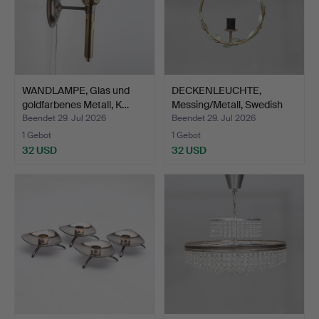
WANDLAMPE, Glas und
DECKENLEUCHTE,
goldfarbenes Metall, K…
Messing/Metall, Swedish
Mod…
Beendet 29. Jul 2026
Beendet 29. Jul 2026
1 Gebot
1 Gebot
32 USD
32 USD