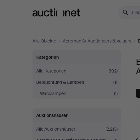
Auctionet.com
Alle Objekte
/
Acreman St Auctioneers & Valuers
/
Beleuchtung
Kategorien
&
A
Alle Kategorien
(192)
Beleuchtung & Lampen
(1)
Lampen
Wandlampen
(1)
bei
Acreman
Auktionshäuser
St
Alle Auktionshäuser
(2.213)
L