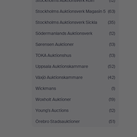
Stockholms Auktionsverk Köln
(12)
Stockholms Auktionsverk Magasin 5
(63)
Stockholms Auktionsverk Sickla
(35)
Södermanlands Auktionsverk
(12)
Sørensen Auktioner
(13)
TOKA Auktionshus
(13)
Uppsala Auktionskammare
(52)
Växjö Auktionskammare
(42)
Wickmans
(1)
Woxholt Auktioner
(19)
Young's Auctions
(12)
Örebro Stadsauktioner
(51)