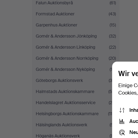
Falun Auktionsbyrå
(61)
Formstad Auktioner
(43)
Garpenhus Auktioner
(15)
Gomér & Andersson Jönköping
(32)
Gomér & Andersson Linköping
(22)
Gomér & Andersson Norrköping
(20)
Gomér & Andersson Nyköping
(19)
Wir v
Göteborgs Auktionsverk
(39)
Einige C
Halmstads Auktionskammare
(58)
Cookies,
Handelslagret Auktionsservice
(26)
Inh
Helsingborgs Auktionskammare
(115)
Auc
Hälsinglands Auktionsverk
(51)
Neu
Höganäs Auktionsverk
(16)