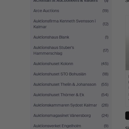
S
Acreman St Auctioneers & Valuers
(1)
A
Auctioneers
Arce Auctions
(19)
&
Auktionsfirma Kenneth Svensson i
(12)
Kalmar
Valuers
Auktionshaus Blank
(1)
Auktionshaus Stuber's
(17)
Hammerschlag
Auktionshuset Kolonn
(45)
Auktionshuset STO Bohuslän
(18)
Auktionshuset Thelin & Johansson
(55)
Auktionshuset Thörner & Ek
(54)
Auktionskammaren Sydost Kalmar
(26)
Auktionsmagasinet Vänersborg
(24)
Auktionsverket Engelholm
(9)
S