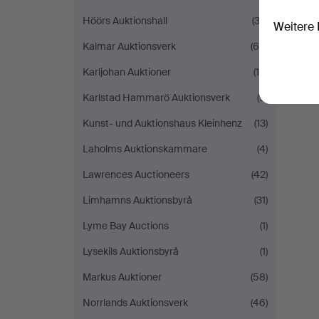
Höörs Auktionshall
(33)
Weitere 
Kalmar Auktionsverk
(66)
Karljohan Auktioner
(16)
Karlstad Hammarö Auktionsverk
(9)
Kunst- und Auktionshaus Kleinhenz
(13)
Laholms Auktionskammare
(4)
Lawrences Auctioneers
(42)
Limhamns Auktionsbyrå
(31)
Lyme Bay Auctions
(1)
Lysekils Auktionsbyrå
(1)
Markus Auktioner
(58)
Norrlands Auktionsverk
(46)