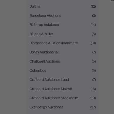
Balclis
(12)
Barcelona Auctions
(3)
Bidstrup Auktioner
(14)
Bishop & Miller
(8)
Björnssons Auktionskammare
(31)
Borås Auktionshall
(7)
Chalkwell Auctions
(5)
Colombos
(5)
Crafoord Auktioner Lund
(7)
Crafoord Auktioner Malmö
(16)
Crafoord Auktioner Stockholm
(90)
Ekenbergs Auktioner
(37)