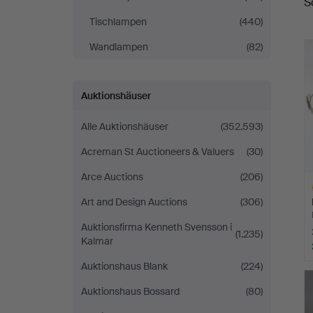
S
Tischlampen
(440)
Wandlampen
(82)
Auktionshäuser
Alle Auktionshäuser
(352.593)
Acreman St Auctioneers & Valuers
(30)
Arce Auctions
(206)
Art and Design Auctions
(306)
Auktionsfirma Kenneth Svensson i
(1.235)
Kalmar
Auktionshaus Blank
(224)
A
O
Auktionshaus Bossard
(80)