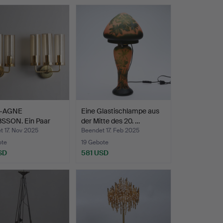
-AGNE
Eine Glastischlampe aus
SSON. Ein Paar
der Mitte des 20. …
ampen '…
 17. Nov 2025
Beendet 17. Feb 2025
ote
19 Gebote
SD
581 USD