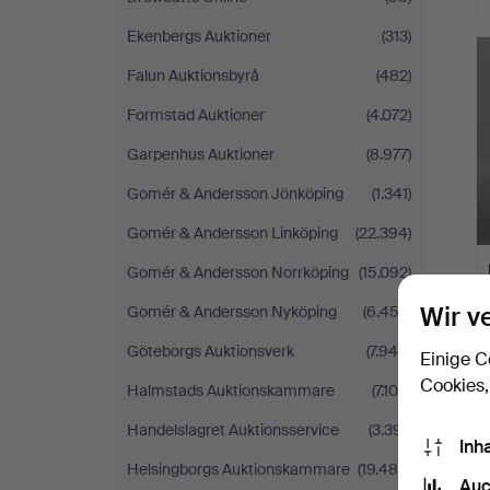
Ekenbergs Auktioner
(313)
Falun Auktionsbyrå
(482)
Formstad Auktioner
(4.072)
Garpenhus Auktioner
(8.977)
Gomér & Andersson Jönköping
(1.341)
Gomér & Andersson Linköping
(22.394)
Gomér & Andersson Norrköping
(15.092)
Wir v
Gomér & Andersson Nyköping
(6.453)
Göteborgs Auktionsverk
(7.940)
Einige C
Cookies,
Halmstads Auktionskammare
(7.100)
Handelslagret Auktionsservice
(3.391)
Inh
Helsingborgs Auktionskammare
(19.480)
Auc