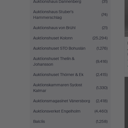
Auktionshaus Dannenberg
(31)
Auktionshaus Stuber's
(74)
Hammerschlag
Auktionshaus von Brühl
(21)
Auktionshuset Kolonn
(25.294)
Auktionshuset STO Bohuslän
(1.276)
Auktionshuset Thelin &
(9.416)
Johansson
Auktionshuset Thörner & Ek
(2.415)
Auktionskammaren Sydost
(1.330)
Kalmar
Auktionsmagasinet Vänersborg
(2.418)
Auktionsverket Engelholm
(4.460)
Balclis
(1.258)