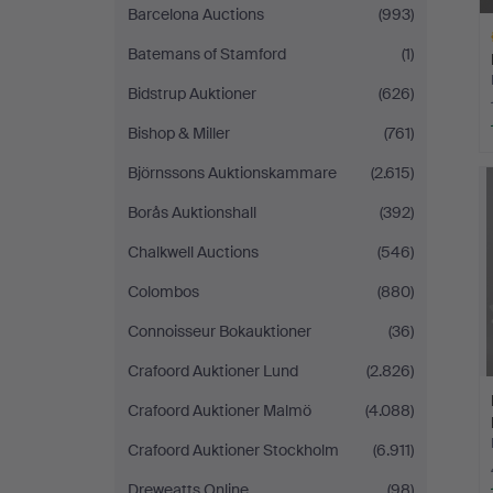
Barcelona Auctions
(993)
Batemans of Stamford
(1)
Bidstrup Auktioner
(626)
Bishop & Miller
(761)
A
Björnssons Auktionskammare
(2.615)
O
Borås Auktionshall
(392)
Chalkwell Auctions
(546)
Colombos
(880)
Connoisseur Bokauktioner
(36)
Crafoord Auktioner Lund
(2.826)
Crafoord Auktioner Malmö
(4.088)
Crafoord Auktioner Stockholm
(6.911)
Dreweatts Online
(98)