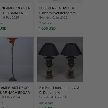
ENLAMPE/DECKEN
LESEKERZENHALTER.
, GLASMALEREI,
Silber mit verstellbarem…
t 19. Feb 2025
Beendet 10. Jul 2025
te
7 Gebote
 USD
1.055 USD
AMPE, ART DECO,
Ein Paar Tischlampen, G &
URF NACH EDGAR
C, Dänemark.
t 30. Dez 2024
Beendet 4. Apr 2025
ote
30 Gebote
USD
858 USD