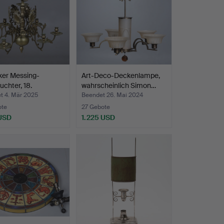
ker Messing-
Art-Deco-Deckenlampe,
uchter, 18.
wahrscheinlich Simon…
un…
t 4. Mär 2025
Beendet 26. Mai 2024
ote
27 Gebote
 USD
1.225 USD