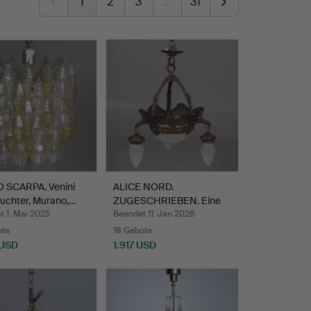
1
2
3
…
31
 SCARPA. Venini
ALICE NORD.
uchter, Murano,…
ZUGESCHRIEBEN. Eine
Deckenleuc…
t 1. Mai 2025
Beendet 11. Jan 2026
ote
18 Gebote
 USD
1.917 USD