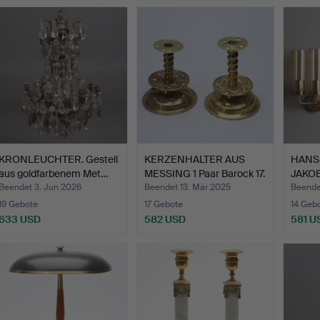
usgewähltes
bjekt
KRONLEUCHTER. Gestell
KERZENHALTER AUS
HANS
aus goldfarbenem Met…
MESSING 1 Paar Barock 17.
JAKOB
…
Wandl
Beendet 3. Jun 2026
Beendet 13. Mär 2025
Beendet
19 Gebote
17 Gebote
14 Geb
633 USD
582 USD
581 U