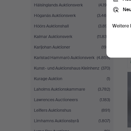
Hälsinglands Auktionsverk
(4.192)
Neu
Höganäs Auktionsverk
(3.465)
Weitere 
Höörs Auktionshall
(3.891)
Kalmar Auktionsverk
(11.833)
Karljohan Auktioner
(199)
Karlstad Hammarö Auktionsverk
(4.855)
Kunst- und Auktionshaus Kleinhenz
(370)
Kurage Auktion
(1)
Laholms Auktionskammare
(3.782)
Lawrences Auctioneers
(1.183)
Leiflers Auktionshus
(891)
Limhamns Auktionsbyrå
(1.807)