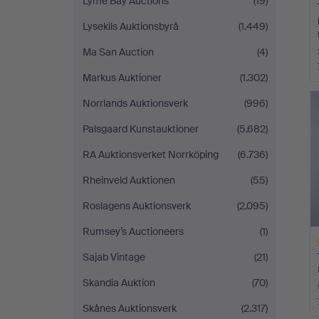
Lyme Bay Auctions
(19)
Lysekils Auktionsbyrå
(1.449)
Ma San Auction
(4)
Markus Auktioner
(1.302)
Norrlands Auktionsverk
(996)
Palsgaard Kunstauktioner
(5.682)
RA Auktionsverket Norrköping
(6.736)
Rheinveld Auktionen
(55)
Roslagens Auktionsverk
(2.095)
Rumsey’s Auctioneers
(1)
Sajab Vintage
(21)
Skandia Auktion
(70)
Skånes Auktionsverk
(2.317)