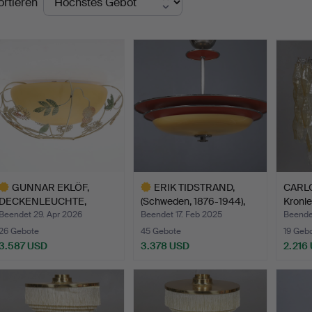
ortieren
GUNNAR EKLÖF,
ERIK TIDSTRAND,
CARLO
DECKENLEUCHTE,
(Schweden, 1876-1944),
Kronle
Corona Belysn…
Dec…
Beendet 29. Apr 2026
Beendet 17. Feb 2025
Beende
26 Gebote
45 Gebote
19 Geb
3.587 USD
3.378 USD
2.216
usgewähltes
Ausgewähltes
bjekt
Objekt