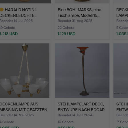
HARALD NOTINI.
Eine BÖHLMARKS, eine
DECK
DECKENLEUCHTE.
Tischlampe, Modell 15…
LAMPE
Patiniertes …
1920…
Beendet 14. Jul 2026
Beendet 31. Aug 2025
Beende
19 Gebote
22 Gebote
5 Gebo
1.213 USD
1.129 USD
1.055
usgewähltes
bjekt
DECKENLAMPE AUS
STEHLAMPE, ART DECO,
STEHL
MESSING MIT GEÄTZTEN
ENTWURF NACH EDGAR
ENTW
GLASB…
BR…
BR…
Beendet 14. Mai 2025
Beendet 14. Dez 2024
Beende
4 Gebote
10 Gebote
17 Geb
1.055 USD
950 USD
862 