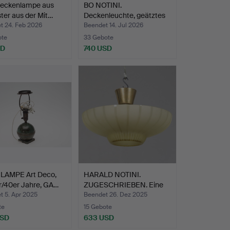
Deckenlampe aus
BO NOTINI.
ter aus der Mit…
Deckenleuchte, geätztes
Glas, M…
t 24. Feb 2026
Beendet 14. Jul 2026
ote
33 Gebote
SD
740 USD
LAMPE Art Deco,
HARALD NOTINI.
r/40er Jahre, GA…
ZUGESCHRIEBEN. Eine
moderne…
t 5. Apr 2025
Beendet 26. Dez 2025
te
15 Gebote
USD
633 USD