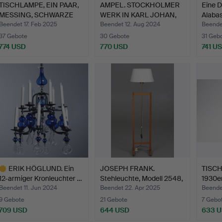
TISCHLAMPE, EIN PAAR,
AMPEL. STOCKHOLMER
Eine 
MESSING, SCHWARZE
WERK IN KARL JOHAN,
Alabas
BI…
ERS…
Beendet 17. Feb 2025
Beendet 12. Aug 2024
Beende
37 Gebote
30 Gebote
31 Geb
774 USD
770 USD
741 U
ERIK HÖGLUND. Ein
JOSEPH FRANK.
TISCH
12-armiger Kronleuchter …
Stehleuchte, Modell 2548,
1930e
„K…
Beendet 11. Jun 2024
Beendet 22. Apr 2025
Beende
9 Gebote
21 Gebote
7 Gebo
709 USD
644 USD
633 