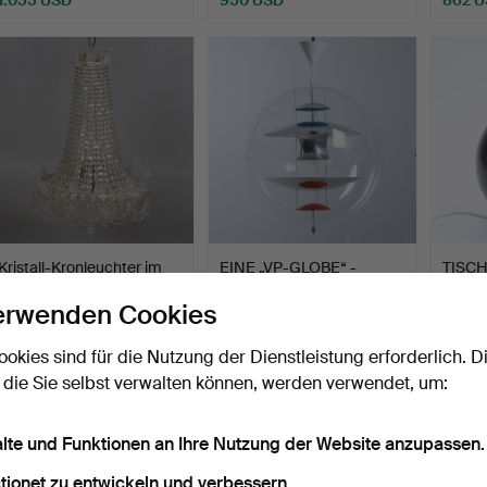
Kristall-Kronleuchter im
EINE „VP-GLOBE“ -
TISC
Empire-Stil, 20. …
DECKENLAMPE, VON
Schwe
erwenden Cookies
LOUIS PO…
grün p
Beendet 17. Jun 2025
Beendet 7. Dez 2024
Beende
6 Gebote
7 Gebote
40 Geb
ookies sind für die Nutzung der Dienstleistung erforderlich. D
844 USD
844 USD
835 
 die Sie selbst verwalten können, werden verwendet, um:
alte und Funktionen an Ihre Nutzung der Website anzupassen.
tionet zu entwickeln und verbessern.