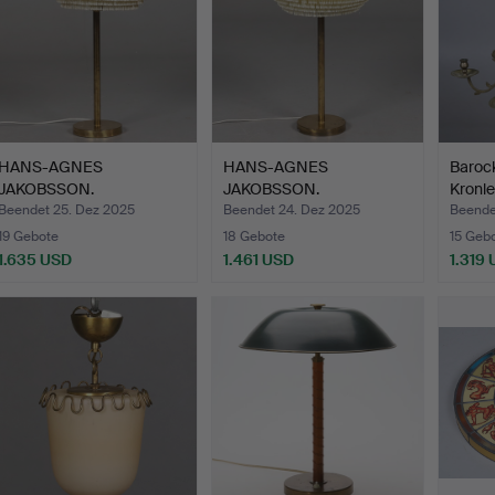
HANS-AGNES
HANS-AGNES
Baroc
JAKOBSSON.
JAKOBSSON.
Kronle
TISCHLAMPE Messing, …
TISCHLAMPE Messing, …
Jahrh
Beendet 25. Dez 2025
Beendet 24. Dez 2025
Beende
19 Gebote
18 Gebote
15 Geb
1.635 USD
1.461 USD
1.319