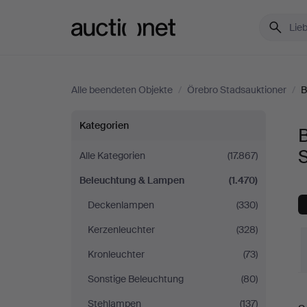
Auctionet.com
Alle beendeten Objekte
/
Örebro Stadsauktioner
/
B
Beleuchtung
Kategorien
&
Alle Kategorien
(17.867)
Beleuchtung & Lampen
(1.470)
Lampen
Deckenlampen
(330)
bei
Kerzenleuchter
(328)
Örebro
Kronleuchter
(73)
Sonstige Beleuchtung
(80)
Stadsauktioner
E
Stehlampen
(137)