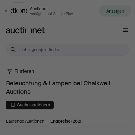
Auctionet
Anzeigen
Schließen
Verfügbar auf Google Play
Auctionet.com
Filtrieren
Beleuchtung
Beleuchtung & Lampen bei Chalkwell
&
Auctions
Lampen
Suche speichern
bei
Laufende Auktionen
Endpreise
(262)
Chalkwell