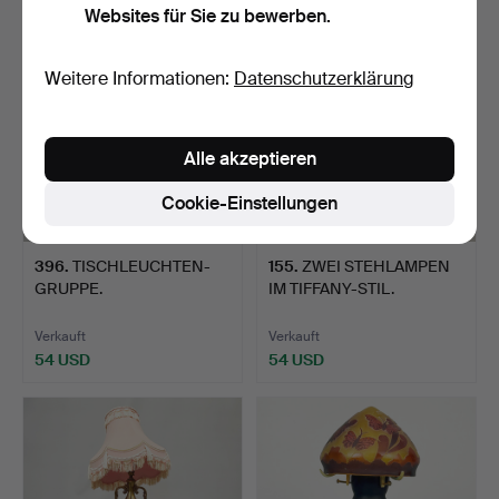
Websites für Sie zu bewerben.
Weitere Informationen:
Datenschutzerklärung
Alle akzeptieren
Cookie-Einstellungen
396
.
TISCHLEUCHTEN-
155
.
ZWEI STEHLAMPEN
GRUPPE.
IM TIFFANY-STIL.
Verkauft
Verkauft
54 USD
54 USD