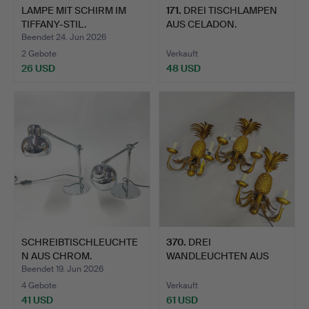
LAMPE MIT SCHIRM IM
171
.
DREI TISCHLAMPEN
TIFFANY-STIL.
AUS CELADON.
Beendet 24. Jun 2026
2 Gebote
Verkauft
26 USD
48 USD
SCHREIBTISCHLEUCHTE
370
.
DREI
N AUS CHROM.
WANDLEUCHTEN AUS
VERGOLDETEM METALL.
Beendet 19. Jun 2026
4 Gebote
Verkauft
41 USD
61 USD