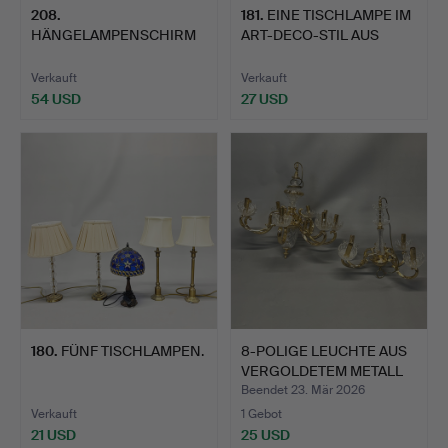
208
.
181
.
EINE TISCHLAMPE IM
HÄNGELAMPENSCHIRM
ART-DECO-STIL AUS
AUS METALL UND GLAS.
HARZ.
Verkauft
Verkauft
54 USD
27 USD
180
.
FÜNF TISCHLAMPEN.
8-POLIGE LEUCHTE AUS
VERGOLDETEM METALL
UN…
Beendet 23. Mär 2026
Verkauft
1 Gebot
21 USD
25 USD