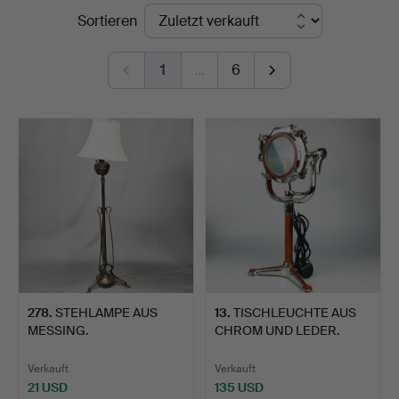
Endpreise
Sortieren
Auctions
1
…
6
278
.
STEHLAMPE AUS
13
.
TISCHLEUCHTE AUS
MESSING.
CHROM UND LEDER.
Verkauft
Verkauft
21 USD
135 USD