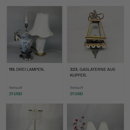
119
.
DREI LAMPEN.
323
.
GASLATERNE AUS
KUPFER.
Verkauft
Verkauft
21 USD
21 USD