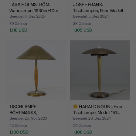
LARS HOLMSTRÖM.
JOSEF FRANK.
Wandlampe, 1930er/40er
Tischlampen, Paar, Modell
Jah…
246…
Beendet 6. Dez 2025
Beendet 5. Dez 2024
39 Gebote
38 Gebote
1.118 USD
1.109 USD
TISCHLAMPE
HARALD NOTINI. Eine
BÖHLMARKS,
Tischlampe, Modell 151…
möglicherweise Haral…
Beendet 25. Nov 2023
Beendet 20. Dez 2024
45 Gebote
20 Gebote
1.108 USD
1.108 USD