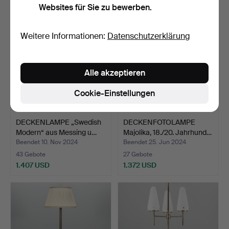
Websites für Sie zu bewerben.
Weitere Informationen:
Datenschutzerklärung
Alle akzeptieren
Cookie-Einstellungen
DECKENLAMPE „Swedish
DECKENFOTOLAMPE
Modern“ aus Messing u…
Majolika, 18./20. Jahrhund…
Beendet 10. Nov 2024
Beendet 25. Jun 2024
43 Gebote
27 Gebote
1.407 USD
1.372 USD