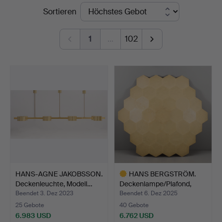
Endpreise
Sortieren
Hammarö
Auktionsverk
1
…
102
HANS-AGNE JAKOBSSON.
HANS BERGSTRÖM.
Deckenleuchte, Modell…
Deckenlampe/Plafond,
Model…
Beendet 3. Dez 2023
Beendet 6. Dez 2025
25 Gebote
40 Gebote
6.983 USD
6.762 USD