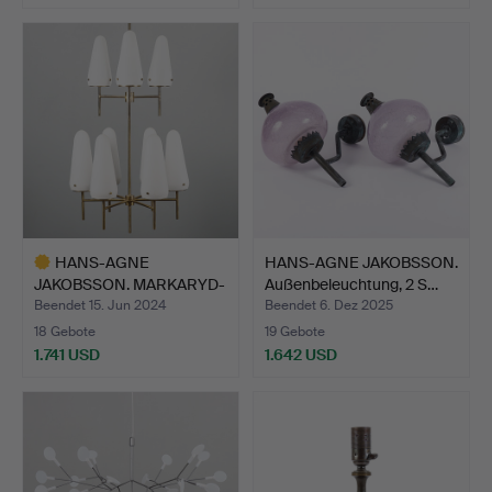
Ausgewähltes
Ausgewähltes
Objekt
Objekt
HANS-AGNE
HANS-AGNE JAKOBSSON.
JAKOBSSON. MARKARYD-
Außenbeleuchtung, 2 S…
DECKENLEUCHT…
Beendet 15. Jun 2024
Beendet 6. Dez 2025
18 Gebote
19 Gebote
1.741 USD
1.642 USD
Ausgewähltes
Objekt