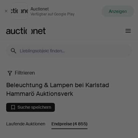
Auctionet
Anzeigen
Schließen
Verfügbar auf Google Play
Auctionet.com
Filtrieren
Beleuchtung
Beleuchtung & Lampen bei Karlstad
&
Hammarö Auktionsverk
Lampen
Suche speichern
bei
Laufende Auktionen
Endpreise
(4 855)
Karlstad