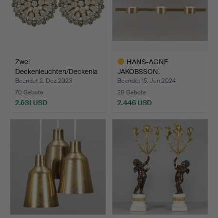
Zwei
HANS-AGNE
Deckenleuchten/Deckenla
JAKOBSSON.
mpen, Doria Li…
Deckenlampe, Modell T…
Beendet 2. Dez 2023
Beendet 15. Jun 2024
70 Gebote
28 Gebote
2.631 USD
2.446 USD
Ausgewähltes
Objekt