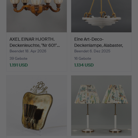
AXEL EINAR HJORTH.
Eine Art-Deco-
Deckenleuchte, "Nr 601"…
Deckenlampe, Alabaster,
1920…
Beendet 18. Apr 2026
Beendet 6. Dez 2025
39 Gebote
16 Gebote
1.191 USD
1.134 USD