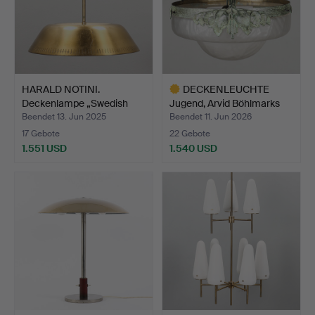
HARALD NOTINI.
DECKENLEUCHTE
Deckenlampe „Swedish
Jugend, Arvid Böhlmarks
Modern…
Lamp…
Beendet 13. Jun 2025
Beendet 11. Jun 2026
17 Gebote
22 Gebote
1.551 USD
1.540 USD
Ausgewähltes
Objekt