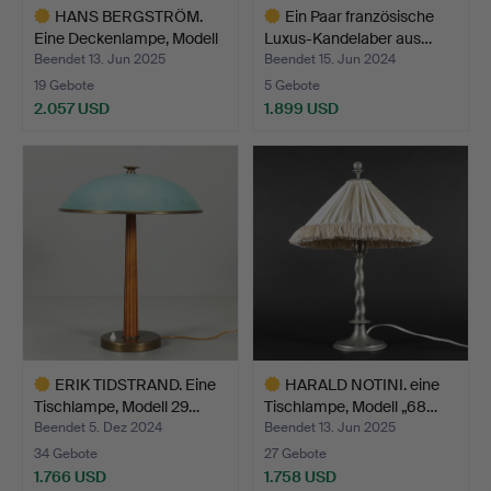
HANS BERGSTRÖM.
Ein Paar französische
Eine Deckenlampe, Modell
Luxus-Kandelaber aus…
4…
Beendet 13. Jun 2025
Beendet 15. Jun 2024
19 Gebote
5 Gebote
2.057 USD
1.899 USD
Ausgewähltes
Ausgewähltes
Objekt
Objekt
ERIK TIDSTRAND. Eine
HARALD NOTINI. eine
Tischlampe, Modell 29…
Tischlampe, Modell „68…
Beendet 5. Dez 2024
Beendet 13. Jun 2025
34 Gebote
27 Gebote
1.766 USD
1.758 USD