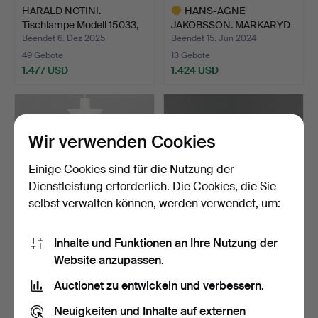
HARALD NOTINI.
HANS-AGNE
Tischlampe Modell 15033,
JAKOBSSON. MARKARYD-
Bö…
DECKENLEUCHT…
Beendet 6. Dez 2025
Beendet 15. Jun 2024
49 Gebote
13 Gebote
1.477 USD
1.424 USD
Ausgewähltes
Objekt
Wir verwenden Cookies
Einige Cookies sind für die Nutzung der
Dienstleistung erforderlich. Die Cookies, die Sie
selbst verwalten können, werden verwendet, um:
Inhalte und Funktionen an Ihre Nutzung der
POUL HENNINGSEN.
DECKENLEUCHTEN /
Website anzupassen.
Deckenlampe „PH Globe/
LAMPENSCHIRME, 2
Lo…
Stück, "…
Beendet 13. Jun 2025
Beendet 11. Jun 2026
Auctionet zu entwickeln und verbessern.
19 Gebote
39 Gebote
1.424 USD
1.413 USD
Neuigkeiten und Inhalte auf externen