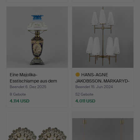
Ausgewähltes
Objekt
Eine Majolika-
HANS-AGNE
Esstischlampe aus dem
JAKOBSSON. MARKARYD-
18./20…
DECKENLEUCHT…
Beendet 6. Dez 2025
Beendet 15. Jun 2024
8 Gebote
52 Gebote
4.114 USD
4.011 USD
Ausgewähltes
Objekt