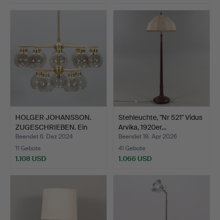
Ausgewähltes
Objekt
HOLGER JOHANSSON.
Stehleuchte, "Nr 521" Vidus
ZUGESCHRIEBEN. Ein
Arvika, 1920er…
Westa…
Beendet 6. Dez 2024
Beendet 18. Apr 2026
11 Gebote
41 Gebote
1.108 USD
1.066 USD