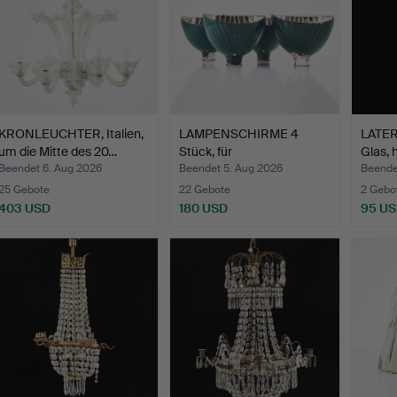
KRONLEUCHTER, Italien,
LAMPENSCHIRME 4
LATER
um die Mitte des 20…
Stück, für
Glas,
Ladenbeleuchtun…
Beendet 6. Aug 2026
Beendet 5. Aug 2026
Beende
25 Gebote
22 Gebote
2 Gebo
403 USD
180 USD
95 U