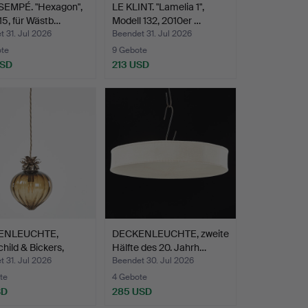
SEMPÉ. "Hexagon",
LE KLINT. "Lamelia 1",
15, für Wästb…
Modell 132, 2010er …
 31. Jul 2026
Beendet 31. Jul 2026
ote
9 Gebote
USD
213 USD
ENLEUCHTE,
DECKENLEUCHTE, zweite
hild & Bickers,
Hälfte des 20. Jahrh…
 31. Jul 2026
Beendet 30. Jul 2026
te
4 Gebote
SD
285 USD