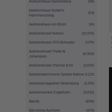
Auktionshaus Dannenberg
(28)
Auktionshaus Stuber's
(53)
Hammerschlag
Auktionshaus von Brühl
(14)
Auktionshuset Kolonn
(23.519)
Auktionshuset STO Bohuslän
(1.176)
Auktionshuset Thelin &
(8.350)
Johansson
Auktionshuset Thörner & Ek
(2.035)
Auktionskammaren Sydost Kalmar
(1.221)
Auktionsmagasinet Vänersborg
(2.310)
Auktionsverket Engelholm
(3.932)
Balclis
(898)
Barcelona Auctions
(470)