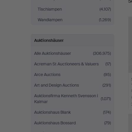
S
Magasin
Tischlampen
(4.107)
5
Wandlampen
(1.269)
Auktionshäuser
Alle Auktionshäuser
(306.975)
Acreman St Auctioneers & Valuers
(17)
Arce Auctions
(95)
Art and Design Auctions
(291)
Auktionsfirma Kenneth Svensson i
(1.071)
Kalmar
Auktionshaus Blank
(174)
Auktionshaus Bossard
(79)