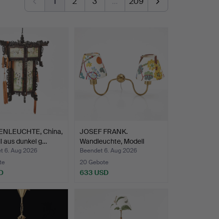
1
2
3
…
209
NLEUCHTE, China,
JOSEF FRANK.
l aus dunkel g…
Wandleuchte, Modell
2335, mit…
t 6. Aug 2026
Beendet 6. Aug 2026
te
20 Gebote
D
633 USD