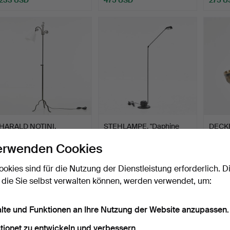
HARALD NOTINI.
STEHLAMPE, "Daphine
DECK
Stehleuchte, Modell 15101,
terra", schwarz lackie…
Jugend
erwenden Cookies
…
de…
Beendet 1. Aug 2026
Beendet 1. Aug 2026
Beende
11 Gebote
15 Gebote
5 Gebo
ookies sind für die Nutzung der Dienstleistung erforderlich. D
264 USD
465 USD
53 U
 die Sie selbst verwalten können, werden verwendet, um:
alte und Funktionen an Ihre Nutzung der Website anzupassen.
tionet zu entwickeln und verbessern.