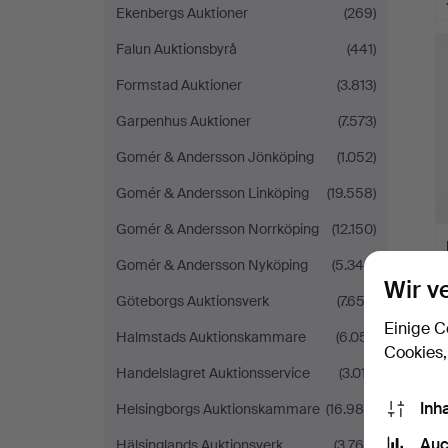
Ekenbergs Auktioner
(269)
Falun Auktionsbyrå
(441)
Formstad Auktioner
(3.813)
Garpenhus Auktioner
(7.573)
Gomér & Andersson Jönköping
(1.052)
Gomér & Andersson Linköping
(19.558)
Gomér & Andersson Norrköping
(12.150)
Gomér & Andersson Nyköping
(5.346)
Wir v
Göteborgs Auktionsverk
(7.652)
Einige C
Halmstads Auktionskammare
(6.051)
Cookies,
Handelslagret Auktionsservice
(3.017)
Inh
Helsingborgs Auktionskammare
(16.989)
Auc
Hälsinglands Auktionsverk
(3.768)