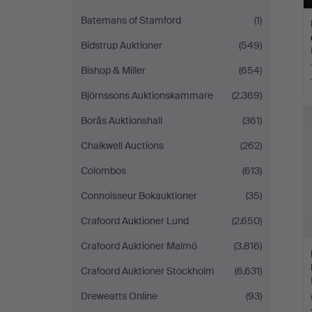
Batemans of Stamford
(1)
Bidstrup Auktioner
(549)
Bishop & Miller
(654)
Björnssons Auktionskammare
(2.369)
Borås Auktionshall
(361)
Chalkwell Auctions
(262)
Colombos
(613)
Connoisseur Bokauktioner
(35)
Crafoord Auktioner Lund
(2.650)
Crafoord Auktioner Malmö
(3.816)
Crafoord Auktioner Stockholm
(6.631)
Dreweatts Online
(93)