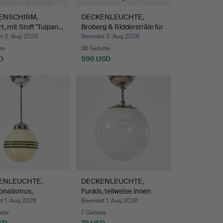
ENSCHIRM,
DECKENLEUCHTE,
rt, mit Stoff "Tulpan…
Broberg & Ridderstråle für
…
t 3. Aug 2026
Beendet 3. Aug 2026
te
36 Gebote
D
596 USD
ENLEUCHTE,
DECKENLEUCHTE,
onalismus,
Funkis, teilweise innen
förmi…
mat…
t 1. Aug 2026
Beendet 1. Aug 2026
ote
7 Gebote
SD
78 USD