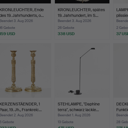
KRONLEUCHTER, Ende
KRONLEUCHTER, spätes
LAMP
des 19. Jahrhunderts, o…
19. Jahrhundert, im S…
plissie
Beendet 3. Aug 2026
Beendet 3. Aug 2026
Beende
16 Gebote
26 Gebote
2 Gebo
159 USD
338 USD
37 US
KERZENSTÄENDER, 1
STEHLAMPE, "Daphine
DECK
Paar, 19. Jh., Frankreic…
terra", schwarz lackie…
Funkti
kugel
Beendet 2. Aug 2026
Beendet 1. Aug 2026
Beende
6 Gebote
13 Gebote
28 Geb
233 USD
475 USD
275 U