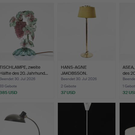
TISCHLAMPE, zweite
HANS-AGNE
ASEA, 
Hälfte des 20. Jahrhund…
JAKOBSSON.
des 2
Stehleuchte, Markaryd…
Beendet 30. Jul 2026
Beendet 30. Jul 2026
Beende
33 Gebote
2 Gebote
1 Gebot
385 USD
37 USD
32 US