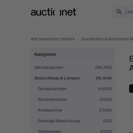
Auctionet.com
Alle beendeten Objekte
/
Stockholms Auktionsverk M
Beleuchtung
Kategorien
&
Alle Kategorien
(185.815)
Beleuchtung & Lampen
(16.004)
Lampen
Deckenlampen
(4.804)
bei
Kerzenleuchter
(1.834)
Stockholms
Kronleuchter
(1.546)
Sonstige Beleuchtung
(301)
Auktionsverk
E
Stehlampen
(2.143)