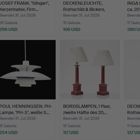
JOSEF FRANK. "Slingan",
DECKENLEUCHTE,
INGA 
Kerzenhalter, Firm…
Rothschild & Bickers,
ca. 20
"Flor…
Beendet 31. Jul 2026
Beendet 31. Jul 2026
Beendet
26 Gebote
15 Gebote
17 Geb
296 USD
106 USD
380 
POUL HENNINGSEN. PH-
BORDSLAMPEN, 1 Paar,
DECK
Lampe, "PH-5", weiße S…
zweite Hälfte des 20.…
Rothsc
"Flor…
Beendet 31. Jul 2026
Beendet 31. Jul 2026
Beendet
15 Gebote
10 Gebote
11 Gebo
254 USD
117 USD
127 U