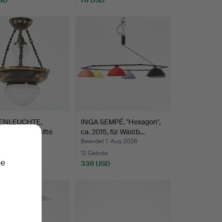
ENLEUCHTE,
INGA SEMPÉ. "Hexagon",
stil, erste Hälfte
ca. 2015, für Wästb…
t 1. Aug 2026
Beendet 1. Aug 2026
te
12 Gebote
ie
SD
338 USD