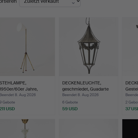
ortieren
STEHLAMPE,
DECKENLEUCHTE,
DECKE
1950er/60er Jahre,
geschmiedet, Guadarte
Gestel
Messing und …
Light…
Beendet 8. Aug 2026
Beendet 8. Aug 2026
Beende
9 Gebote
6 Gebote
2 Gebo
211 USD
59 USD
37 US