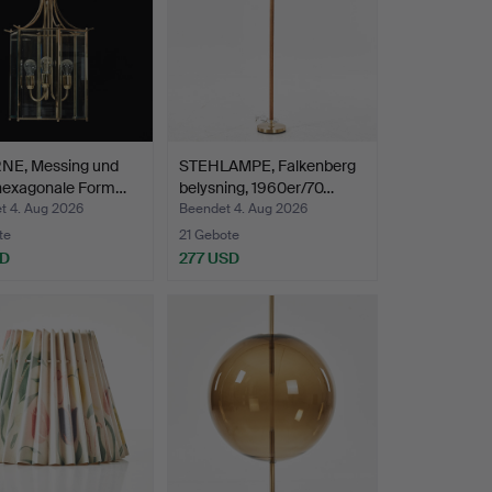
NE, Messing und
STEHLAMPE, Falkenberg
 hexagonale Form…
belysning, 1960er/70…
t 4. Aug 2026
Beendet 4. Aug 2026
te
21 Gebote
SD
277 USD