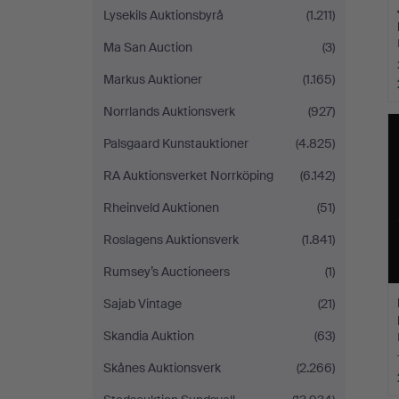
Lysekils Auktionsbyrå
(1.211)
Ma San Auction
(3)
Markus Auktioner
(1.165)
Norrlands Auktionsverk
(927)
Palsgaard Kunstauktioner
(4.825)
RA Auktionsverket Norrköping
(6.142)
Rheinveld Auktionen
(51)
Roslagens Auktionsverk
(1.841)
Rumsey’s Auctioneers
(1)
Sajab Vintage
(21)
Skandia Auktion
(63)
Skånes Auktionsverk
(2.266)