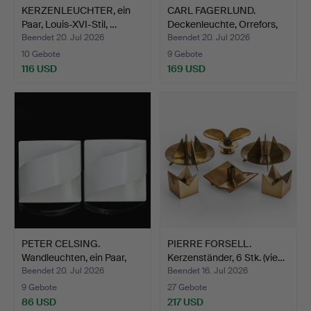
KERZENLEUCHTER, ein
CARL FAGERLUND.
Paar, Louis-XVI-Stil, …
Deckenleuchte, Orrefors,
1…
Beendet 20. Jul 2026
Beendet 20. Jul 2026
10 Gebote
9 Gebote
116 USD
169 USD
PETER CELSING.
PIERRE FORSELL.
Wandleuchten, ein Paar,
Kerzenständer, 6 Stk. (vie…
"Ba…
Beendet 20. Jul 2026
Beendet 16. Jul 2026
9 Gebote
27 Gebote
86 USD
217 USD