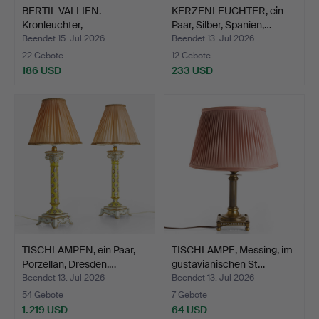
BERTIL VALLIEN.
KERZENLEUCHTER, ein
Kronleuchter,
Paar, Silber, Spanien,…
Glas/Schmied…
Beendet 15. Jul 2026
Beendet 13. Jul 2026
22 Gebote
12 Gebote
186 USD
233 USD
TISCHLAMPEN, ein Paar,
TISCHLAMPE, Messing, im
Porzellan, Dresden,…
gustavianischen St…
Beendet 13. Jul 2026
Beendet 13. Jul 2026
54 Gebote
7 Gebote
1.219 USD
64 USD