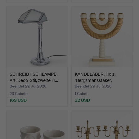
SCHREIBTISCHLAMPE,
KANDELABER, Holz,
Art-Déco-Stil, zweite H…
"Bergsmansstake",
Sandbe…
Beendet 29. Jul 2026
Beendet 29. Jul 2026
23 Gebote
1 Gebot
169 USD
32 USD