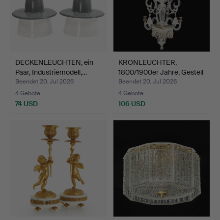
DECKENLEUCHTEN, ein
KRONLEUCHTER,
Paar, Industriemodell,…
1800/1900er Jahre, Gestell
a…
Beendet 20. Jul 2026
Beendet 20. Jul 2026
4 Gebote
4 Gebote
74 USD
106 USD