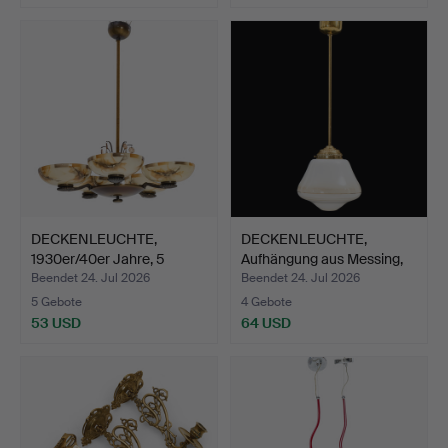
DECKENLEUCHTE,
DECKENLEUCHTE,
1930er/40er Jahre, 5
Aufhängung aus Messing,
Leucht…
Sch…
Beendet 24. Jul 2026
Beendet 24. Jul 2026
5 Gebote
4 Gebote
53 USD
64 USD