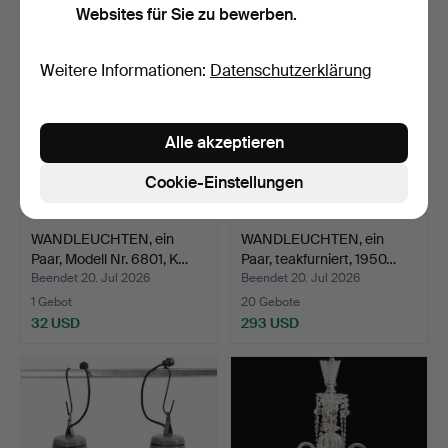
Websites für Sie zu bewerben.
Weitere Informationen:
Datenschutzerklärung
Alle akzeptieren
Cookie-Einstellungen
WANDLEUCHTEN, ein
WANDLEUCHTEN, ein
Paar, Modell Nr. 6801, K…
Paar, teakfurniert, 1950…
Beendet 20. Jul 2026
Beendet 20. Jul 2026
1 Gebot
20 Gebote
32 USD
293 USD