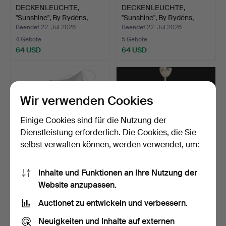
DECKENLEUCHTE,
DECKENLEUCHTE,
"Sunshine", By Rydéns,
"Sunshine", By Rydéns,
Gest…
Gest…
Beendet 22. Jul 2026
Beendet 22. Jul 2026
4 Gebote
5 Gebote
64 USD
64 USD
Wir verwenden Cookies
Einige Cookies sind für die Nutzung der
Dienstleistung erforderlich. Die Cookies, die Sie
selbst verwalten können, werden verwendet, um:
Inhalte und Funktionen an Ihre Nutzung der
DECKENLEUCHTE,
DECKENLEUCHTE,
Website anzupassen.
"Patata", Modell LA 174, Al…
1960er/70er Jahre, drei
Leu…
Beendet 22. Jul 2026
Beendet 21. Jul 2026
Auctionet zu entwickeln und verbessern.
1 Gebot
11 Gebote
32 USD
85 USD
Neuigkeiten und Inhalte auf externen