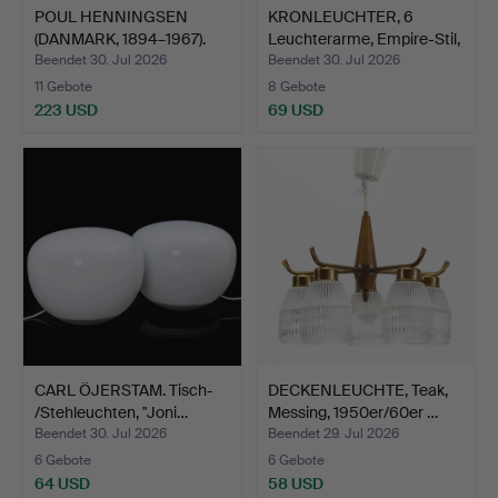
POUL HENNINGSEN
KRONLEUCHTER, 6
(DANMARK, 1894–1967).
Leuchterarme, Empire-Stil,
Deck…
…
Beendet 30. Jul 2026
Beendet 30. Jul 2026
11 Gebote
8 Gebote
223 USD
69 USD
CARL ÖJERSTAM. Tisch-
DECKENLEUCHTE, Teak,
/Stehleuchten, "Joni…
Messing, 1950er/60er …
Beendet 30. Jul 2026
Beendet 29. Jul 2026
6 Gebote
6 Gebote
64 USD
58 USD