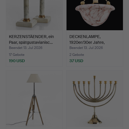
KERZENSTÄENDER, ein
DECKENLAMPE,
Paar, spätgustavianisc…
1920er/30er Jahre,
Glaskuppel…
Beendet 13. Jul 2026
Beendet 13. Jul 2026
17 Gebote
2 Gebote
190 USD
37 USD