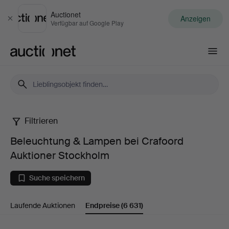
Auctionet
Anzeigen
Schließen
Verfügbar auf Google Play
Auctionet.com
Filtrieren
Beleuchtung
Beleuchtung & Lampen bei Crafoord
&
Auktioner Stockholm
Lampen
Suche speichern
bei
Laufende Auktionen
Endpreise
(6 631)
Crafoord