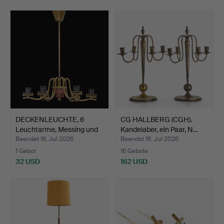
DECKENLEUCHTE, 6
CG HALLBERG (CGH).
Leuchtarme, Messing und
Kandelaber, ein Paar, N…
g…
Beendet 16. Jul 2026
Beendet 16. Jul 2026
1 Gebot
16 Gebote
32 USD
162 USD