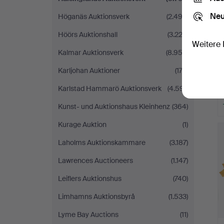
Neu
Höganäs Auktionsverk
(2.492)
Höörs Auktionshall
(3.222)
Weitere 
Kalmar Auktionsverk
(8.953)
Karljohan Auktioner
(172)
Karlstad Hammarö Auktionsverk
(4.591)
Kunst- und Auktionshaus Kleinhenz
(364)
Kurage Auktion
(1)
Laholms Auktionskammare
(3.187)
Lawrences Auctioneers
(1.147)
Leiflers Auktionshus
(740)
Limhamns Auktionsbyrå
(1.533)
Lyme Bay Auctions
(11)