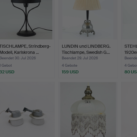
TISCHLAMPE, Strindberg-
LUNDIN und LINDBERG.
STEHL
Modell, Karlskrona …
Tischlampe, Swedish G…
1920er
Beendet 30. Jul 2026
Beendet 29. Jul 2026
Beendet
1 Gebot
4 Gebote
4 Gebo
32 USD
159 USD
80 U