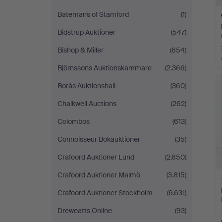
Batemans of Stamford
(1)
Bidstrup Auktioner
(547)
Bishop & Miller
(654)
Björnssons Auktionskammare
(2.366)
Borås Auktionshall
(360)
Chalkwell Auctions
(262)
Colombos
(613)
Connoisseur Bokauktioner
(35)
Crafoord Auktioner Lund
(2.650)
Crafoord Auktioner Malmö
(3.815)
Crafoord Auktioner Stockholm
(6.631)
Dreweatts Online
(93)