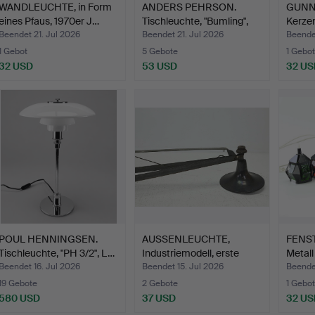
WANDLEUCHTE, in Form
ANDERS PEHRSON.
GUNN
eines Pfaus, 1970er J…
Tischleuchte, "Bumling",
Kerzen
A…
Me…
Beendet 21. Jul 2026
Beendet 21. Jul 2026
Beendet
1 Gebot
5 Gebote
1 Gebot
32 USD
53 USD
32 US
POUL HENNINGSEN.
AUSSENLEUCHTE,
FENST
Tischleuchte, "PH 3/2", L…
Industriemodell, erste
Metall
Hälf…
Beendet 16. Jul 2026
Beendet 15. Jul 2026
Beendet
19 Gebote
2 Gebote
1 Gebot
580 USD
37 USD
32 US