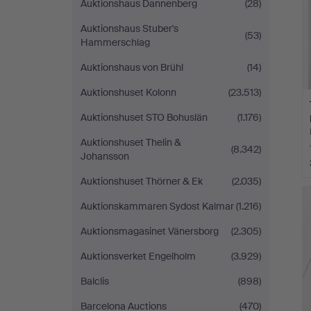
Auktionshaus Dannenberg
(28)
Auktionshaus Stuber's
(53)
Hammerschlag
Auktionshaus von Brühl
(14)
Auktionshuset Kolonn
(23.513)
Auktionshuset STO Bohuslän
(1.176)
Auktionshuset Thelin &
(8.342)
Johansson
Auktionshuset Thörner & Ek
(2.035)
Auktionskammaren Sydost Kalmar
(1.216)
Auktionsmagasinet Vänersborg
(2.305)
Auktionsverket Engelholm
(3.929)
Balclis
(898)
Barcelona Auctions
(470)