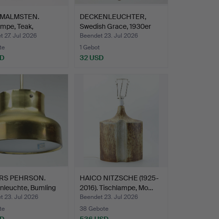
 MALMSTEN.
DECKENLEUCHTER,
mpe, Teak,
Swedish Grace, 1930er
nschi…
Jahr…
 27. Jul 2026
Beendet 23. Jul 2026
te
1 Gebot
SD
32 USD
RS PEHRSON.
HAICO NITZSCHE (1925-
nleuchte, Bumling
2016). Tischlampe, Mo…
t 23. Jul 2026
Beendet 23. Jul 2026
te
38 Gebote
SD
536 USD