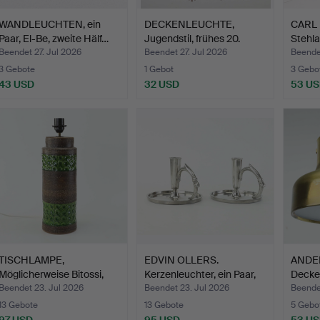
WANDLEUCHTEN, ein
DECKENLEUCHTE,
CARL
Paar, El-Be, zweite Hälf…
Jugendstil, frühes 20.
Stehla
Jahr…
Lampe
Beendet 27. Jul 2026
Beendet 27. Jul 2026
Beendet
3 Gebote
1 Gebot
3 Gebo
43 USD
32 USD
53 U
TISCHLAMPE,
EDVIN OLLERS.
ANDE
Möglicherweise Bitossi,
Kerzenleuchter, ein Paar,
Decke
Italie…
Zi…
Min…
Beendet 23. Jul 2026
Beendet 23. Jul 2026
Beende
13 Gebote
13 Gebote
5 Gebo
97 USD
95 USD
53 U