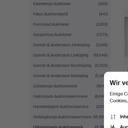
Ekenbergs Auktioner
(269)
Falun Auktionsbyrå
(441)
Formstad Auktioner
(3.813)
Garpenhus Auktioner
(7.573)
Gomér & Andersson Jönköping
(1.046)
Gomér & Andersson Linköping
(19.548)
Gomér & Andersson Norrköping
(12.150)
Gomér & Andersson Nyköping
(5.343)
Wir v
Göteborgs Auktionsverk
(7.647)
Einige C
Halmstads Auktionskammare
(6.049)
Cookies,
Handelslagret Auktionsservice
(3.016)
Inh
Helsingborgs Auktionskammare
(16.980)
Auc
Hälsinglands Auktionsverk
(3.767)