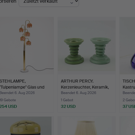
ortieren
STEHLAMPE,
ARTHUR PERCY.
TISCH
"Tulpenlampe" Glas und
Kerzenleuchter, Keramik,
Kastr
Messing,…
ein…
Dän…
Beendet 6. Aug 2026
Beendet 6. Aug 2026
Beende
19 Gebote
1 Gebot
2 Gebo
254 USD
32 USD
37 US