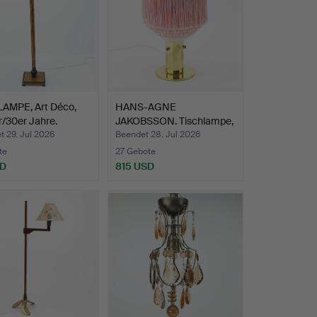
AMPE, Art Déco,
HANS-AGNE
/30er Jahre.
JAKOBSSON. Tischlampe,
Modell B …
 29. Jul 2026
Beendet 28. Jul 2026
te
27 Gebote
SD
815 USD