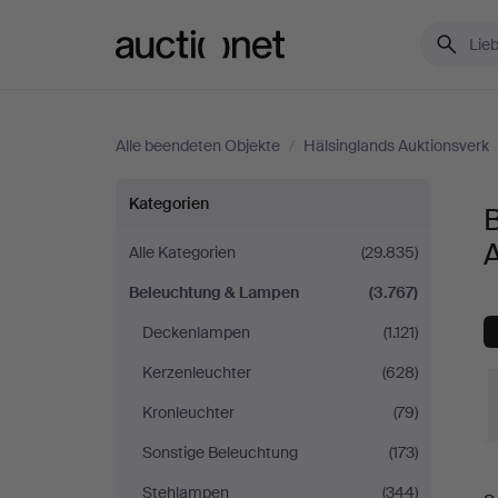
Auctionet.com
Alle beendeten Objekte
/
Hälsinglands Auktionsverk
Beleuchtung
Kategorien
&
Alle Kategorien
(29.835)
Beleuchtung & Lampen
(3.767)
Lampen
Deckenlampen
(1.121)
bei
Kerzenleuchter
(628)
Hälsinglands
Kronleuchter
(79)
Sonstige Beleuchtung
(173)
Auktionsverk
E
Stehlampen
(344)