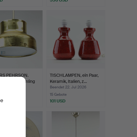
RS PEHRSON.
TISCHLAMPEN, ein Paar,
nleuchte, Bumling
Keramik, Italien, z…
t 23. Jul 2026
Beendet 22. Jul 2026
te
15 Gebote
ie
SD
101 USD