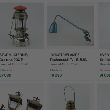
STURMLATERNE,
INDUSTRIELAMPE,
SVEN 
Optimus 200 P.
Tischmodell, Typ 5, BJS,
Stehle
B…
Hälf…
Beendet 13. Jul 2026
Beendet 13. Jul 2026
Beendet
2 Gebote
4 Gebote
6 Gebo
37 USD
48 USD
74 US