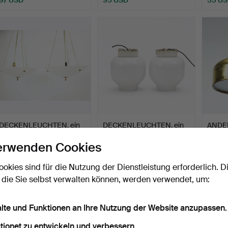
DECKENLEUCHTEN, ein
DECKENLEUCHTEN, ein
ANDE
Paar, Art Déco, Glas, …
Paar, Swedish Modern, …
Decke
erwenden Cookies
Min…
Beendet 23. Jul 2026
Beendet 23. Jul 2026
Beende
1 Gebot
4 Gebote
3 Gebo
ookies sind für die Nutzung der Dienstleistung erforderlich. D
80 USD
211 USD
43 U
 die Sie selbst verwalten können, werden verwendet, um:
alte und Funktionen an Ihre Nutzung der Website anzupassen.
tionet zu entwickeln und verbessern.