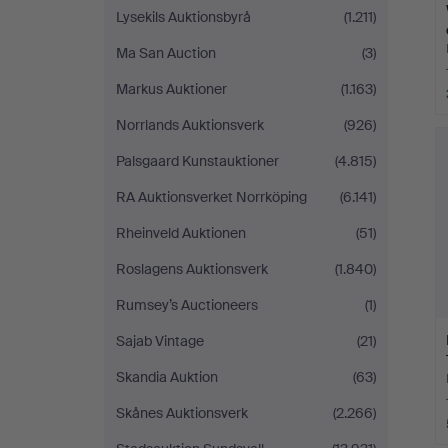
Lysekils Auktionsbyrå
(1.211)
Ma San Auction
(3)
Markus Auktioner
(1.163)
Norrlands Auktionsverk
(926)
Palsgaard Kunstauktioner
(4.815)
RA Auktionsverket Norrköping
(6.141)
Rheinveld Auktionen
(51)
Roslagens Auktionsverk
(1.840)
Rumsey’s Auctioneers
(1)
Sajab Vintage
(21)
Skandia Auktion
(63)
Skånes Auktionsverk
(2.266)