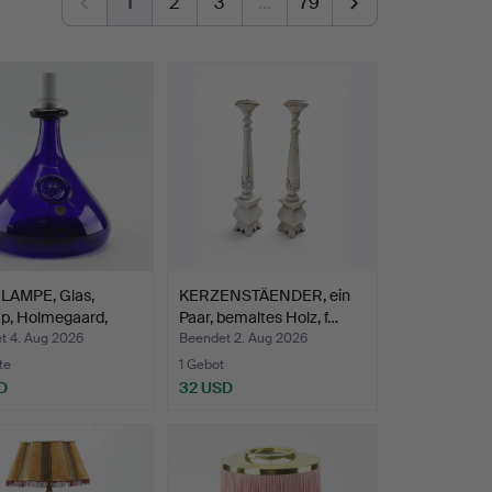
1
2
3
…
79
LAMPE, Glas,
KERZENSTÄENDER, ein
up, Holmegaard,
Paar, bemaltes Holz, f…
t 4. Aug 2026
Beendet 2. Aug 2026
te
1 Gebot
D
32 USD