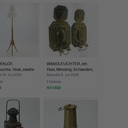
EKLÖF.
WANDLEUCHTER, ein
uchte, Teak, zweite
Paar, Messing, Schweden,
…
 10. Jul 2026
Beendet 8. Jul 2026
te
3 Gebote
D
43 USD