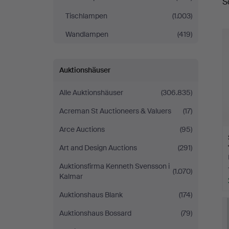
S
Tischlampen
(1.003)
Wandlampen
(419)
Auktionshäuser
Alle Auktionshäuser
(306.835)
Acreman St Auctioneers & Valuers
(17)
Arce Auctions
(95)
Art and Design Auctions
(291)
Auktionsfirma Kenneth Svensson i
(1.070)
Kalmar
Auktionshaus Blank
(174)
Auktionshaus Bossard
(79)