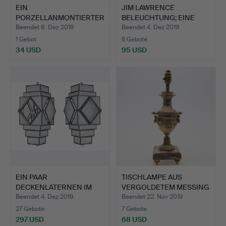
EIN
JIM LAWRENCE
PORZELLANMONTIERTER
BELEUCHTUNG; EINE
, VERGOLDETER METAL…
SUITE VON F…
Beendet 8. Dez 2019
Beendet 4. Dez 2019
1 Gebot
6 Gebote
34 USD
95 USD
EIN PAAR
TISCHLAMPE AUS
DECKENLATERNEN IM
VERGOLDETEM MESSING
ART-DECO-STIL.
MIT MAR…
Beendet 4. Dez 2019
Beendet 22. Nov 2019
27 Gebote
7 Gebote
297 USD
68 USD