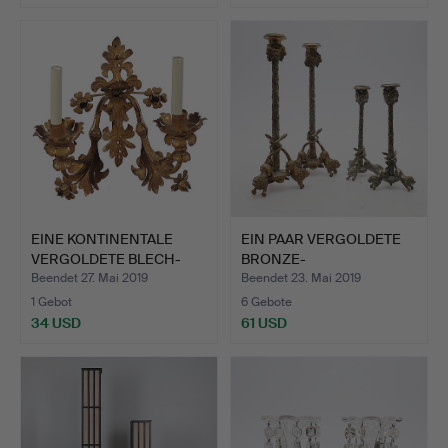
EINE KONTINENTALE
EIN PAAR VERGOLDETE
VERGOLDETE BLECH-
BRONZE-
ZWILLIN…
KERZENLEUCHTER,…
Beendet 27. Mai 2019
Beendet 23. Mai 2019
1 Gebot
6 Gebote
34 USD
61 USD