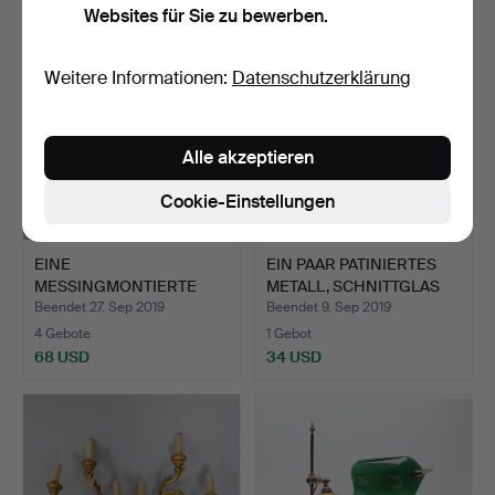
Websites für Sie zu bewerben.
Weitere Informationen:
Datenschutzerklärung
Alle akzeptieren
Cookie-Einstellungen
EINE
EIN PAAR PATINIERTES
MESSINGMONTIERTE
METALL, SCHNITTGLAS
KUPFER- UND GLASIERT…
U…
Beendet 27. Sep 2019
Beendet 9. Sep 2019
4 Gebote
1 Gebot
68 USD
34 USD