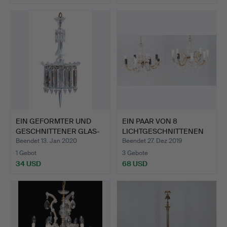
EIN GEFORMTER UND
EIN PAAR VON 8
GESCHNITTENER GLAS-
LICHTGESCHNITTENEN
VIERL…
GLASKRON…
Beendet 13. Jan 2020
Beendet 27. Dez 2019
1 Gebot
3 Gebote
34 USD
68 USD