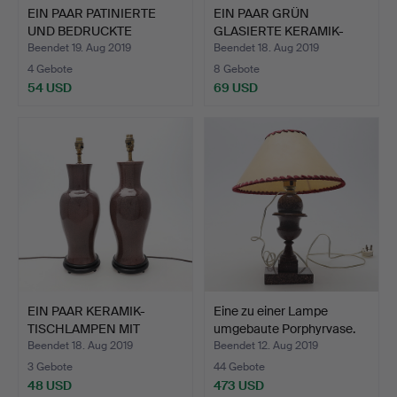
EIN PAAR PATINIERTE
EIN PAAR GRÜN
UND BEDRUCKTE
GLASIERTE KERAMIK-
TISCHLAM…
TISCHLAMPE…
Beendet 19. Aug 2019
Beendet 18. Aug 2019
4 Gebote
8 Gebote
54 USD
69 USD
EIN PAAR KERAMIK-
Eine zu einer Lampe
TISCHLAMPEN MIT
umgebaute Porphyrvase.
MELIERTER…
Beendet 18. Aug 2019
Beendet 12. Aug 2019
3 Gebote
44 Gebote
48 USD
473 USD