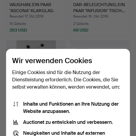
VAUGHAN; EIN PAAR
DAR-BELEUCHTUNG; EIN
"ASCONA" KLARGLAS-
PAAR "INFUSION" TISCH…
TISCHL…
Beendet 17. Okt 2019
Beendet 16. Okt 2019
14 Gebote
2 Gebote
263 USD
68 USD
Wir verwenden Cookies
Einige Cookies sind für die Nutzung der
Dienstleistung erforderlich. Die Cookies, die Sie
selbst verwalten können, werden verwendet, um:
Inhalte und Funktionen an Ihre Nutzung der
JOHN LEWIS; EINE "RHYS"
EIN PAAR
Website anzupassen.
RETRO 3-LICHT STEH…
BLUMENBEMALTE
LAMPEN, 20. JAHRHUN…
Beendet 16. Okt 2019
Beendet 4. Okt 2019
Auctionet zu entwickeln und verbessern.
1 Gebot
1 Gebot
54 USD
34 USD
Neuigkeiten und Inhalte auf externen