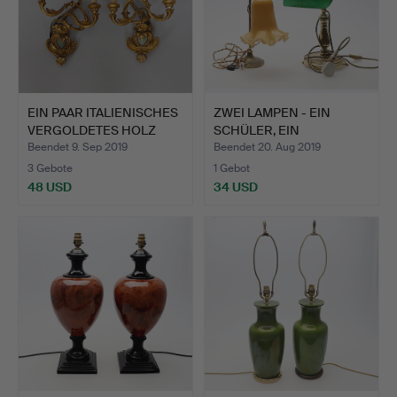
EIN PAAR ITALIENISCHES
ZWEI LAMPEN - EIN
VERGOLDETES HOLZ
SCHÜLER, EIN
UN…
SCHREIBTISC…
Beendet 9. Sep 2019
Beendet 20. Aug 2019
3 Gebote
1 Gebot
48 USD
34 USD