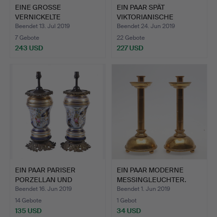
EINE GROSSE
EIN PAAR SPÄT
VERNICKELTE
VIKTORIANISCHE
HALLLATERNE.
VERGOLDETE BR…
Beendet 13. Jul 2019
Beendet 24. Jun 2019
7 Gebote
22 Gebote
243 USD
227 USD
EIN PAAR PARISER
EIN PAAR MODERNE
PORZELLAN UND
MESSINGLEUCHTER.
VERGOLDETES…
Beendet 16. Jun 2019
Beendet 1. Jun 2019
14 Gebote
1 Gebot
135 USD
34 USD