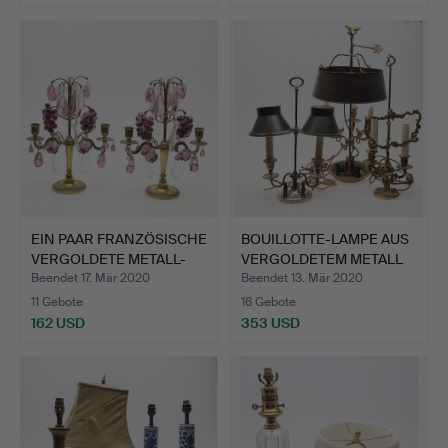
EIN PAAR FRANZÖSISCHE
BOUILLOTTE-LAMPE AUS
VERGOLDETE METALL-
VERGOLDETEM METALL
AM…
IM…
Beendet 17. Mär 2020
Beendet 13. Mär 2020
11 Gebote
16 Gebote
162 USD
353 USD