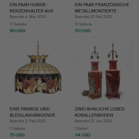
EIN PAAR HUNDE-
EIN PAAR FRANZÖSISCHE
KERZENHALTER AUS
METALLMONTIERTE
VERGOLDETE…
BLAU…
Beendet 4. Mär 2020
Beendet 27. Feb 2020
17 Gebote
12 Gebote
181 USD
151 USD
EINE FARBIGE UND
ZWEI ÄHNLICHE LOBED
BLEIGLASHÄNGENDE
KORALLENBODEN
DECKENLE…
TISCHLAM…
Beendet 2. Feb 2020
Beendet 27. Jan 2020
7 Gebote
1 Gebot
75 USD
34 USD