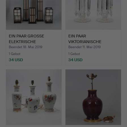
EIN PAAR GROSSE
EIN PAAR
ELEKTRISCHE
VIKTORIANISCHE
TISCHLAMPEN IM…
TISCHLÜSTER AUS KL…
Beendet 18. Mai 2019
Beendet 11. Mai 2019
1 Gebot
1 Gebot
34 USD
34 USD