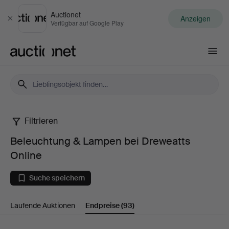
Auctionet
Anzeigen
Schließen
Verfügbar auf Google Play
Auctionet.com
Filtrieren
Beleuchtung
Beleuchtung & Lampen bei Dreweatts
&
Online
Lampen
Suche speichern
bei
Laufende Auktionen
Endpreise
(93)
Dreweatts