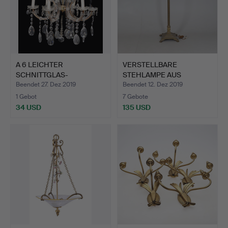
A 6 LEICHTER
VERSTELLBARE
SCHNITTGLAS-
STEHLAMPE AUS
KRONLEUCHTER.
VIKTORIANISCHEM…
Beendet 27. Dez 2019
Beendet 12. Dez 2019
1 Gebot
7 Gebote
34 USD
135 USD