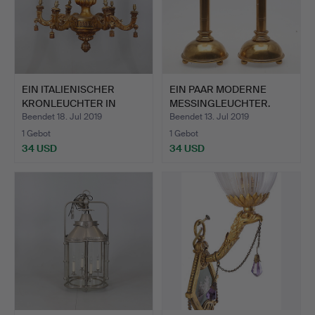
EIN ITALIENISCHER
EIN PAAR MODERNE
KRONLEUCHTER IN
MESSINGLEUCHTER.
BAROCKEM…
Beendet 18. Jul 2019
Beendet 13. Jul 2019
1 Gebot
1 Gebot
34 USD
34 USD