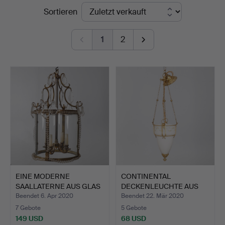
Endpreise
Sortieren
Online
1
2
EINE MODERNE
CONTINENTAL
SAALLATERNE AUS GLAS
DECKENLEUCHTE AUS
UND MESS…
OPAKEM GLAS …
Beendet 6. Apr 2020
Beendet 22. Mär 2020
7 Gebote
5 Gebote
149 USD
68 USD