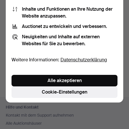
Wo kann ich Dinge verkaufen?
Inhalte und Funktionen an Ihre Nutzung der
Wie kann ich sehen, ob meine Zahlung bei
Website anzupassen.
Auctionet.com eingegangen ist?
Auctionet zu entwickeln und verbessern.
Warum kann ich meine Angaben nicht ergänzen?
Wie ändere ich meine personenbezogenen Daten und
Neuigkeiten und Inhalte auf externen
Kontaktangaben?
Websites für Sie zu bewerben.
Was ist ein Schätzwert?
Weitere Informationen:
Datenschutzerklärung
Wie werde ich Kunde bei Auctionet.com?
Wie gebe ich bei einer Online-Auktion Gebote ab?
Alle akzeptieren
Cookie-Einstellungen
Fußzeilen-
Hilfe und Kontakt
Navigation
Kontakt mit dem Support aufnehmen
Alle Auktionshäuser