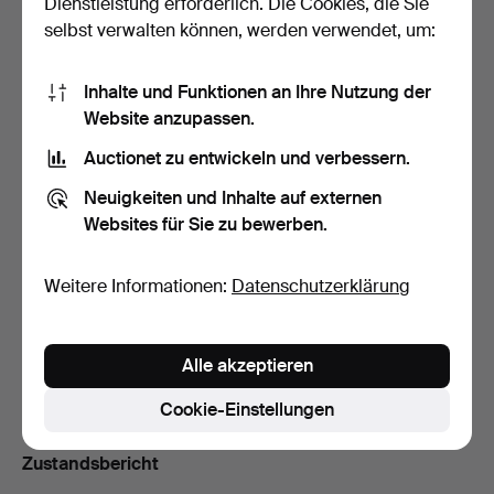
Dienstleistung erforderlich. Die Cookies, die Sie
Gebotsverlauf
selbst verwalten können, werden verwendet, um:
3
28. Nov, 09:41
586 USD
Inhalte und Funktionen an Ihre Nutzung der
Website anzupassen.
4
28. Nov, 09:40
533 USD
Auctionet zu entwickeln und verbessern.
3
A
28. Nov, 09:40
528 USD
Neuigkeiten und Inhalte auf externen
Websites für Sie zu bewerben.
Alle 37 Gebote anzeigen
Weitere Informationen:
Datenschutzerklärung
Beschreibung
Ca. 68x42 cm
Alle akzeptieren
Gesamtmaße 110x63 cm.
Cookie-Einstellungen
Zustandsbericht