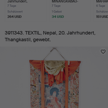
Jahrhundert,
MINANGKABAU-
MAHAK
Shakyamun…
KENDI AUS MESSIN…
TIBET/
7 Tage
7 Tage
6 Tage
Schätzwert
1 Gebot
Schätzw
264 USD
34 USD
151 US
3911343. TEXTIL, Nepal, 20. Jahrhundert,
Thangkastil, gewebt.
Bilder