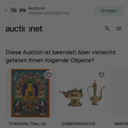
Auctionet
Anzeigen
Schließen
Verfügbar auf Google Play
Auctionet.com
Diese Auktion ist beendet! Aber vielleicht
TEXTIL,
gefallen Ihnen folgende Objekte?
Nepal,
20.
Jahrhundert,
Thangkastil,
gewebt.
THANGKA, Tibet, 20.
SUMATRANISCHE
WANDM